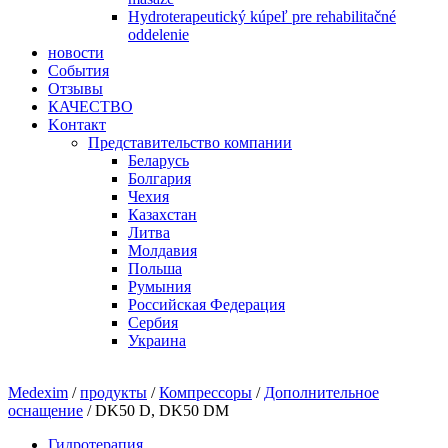
Hydroterapeutický kúpeľ pre rehabilitačné
oddelenie
новости
События
Отзывы
КАЧЕСТВО
Kонтакт
Представительство компании
Беларусь
Болгария
Чехия
Казахстан
Литва
Молдавия
Польша
Румыния
Рoccийcкaя Фeдeрaция
Сербия
Украина
Medexim
/
продукты
/
Компрессоры
/
Дополнительное
оснащение
/ DK50 D, DK50 DM
Гидротерапия