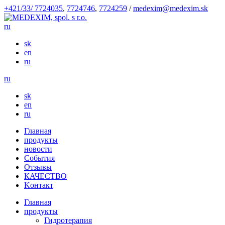
+421/33/ 7724035
,
7724746
,
7724259
/
medexim@medexim.sk
ru
sk
en
ru
ru
sk
en
ru
Глaвнaя
продукты
новости
События
Отзывы
КАЧЕСТВО
Kонтакт
Глaвнaя
продукты
Гидротерапия