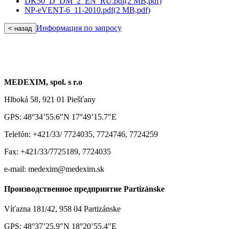
DK50_D_DM_2_EN_RU.pdf
(2 MB,
pdf)
NP-eVENT-6_11-2010.pdf
(2 MB,
pdf)
Информация по запросу
< назад
MEDEXIM, spol. s r.o
Hlboká 58, 921 01 Piešťany
GPS: 48°34’55.6″N 17°49’15.7″E
Telefón: +421/33/ 7724035, 7724746, 7724259
Fax: +421/33/7725189, 7724035
e-mail: medexim@medexim.sk
Производственное предприятие Partizánske
Víťazna 181/42, 958 04 Partizánske
GPS: 48°37’25.9″N 18°20’55.4″E