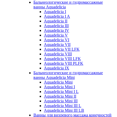
Бальнеологические и гидромассажные
ванны Aquadelicia
Aquadelicia I
Aquadelicia I A
Aquadelicia II
Aquadelicia III
Aquadelicia IV
Aquadelicia V
Aquadelicia VI
Aquadelicia VII
Aquadelicia VII LFK
Aquadelicia VIII
Aquadelicia VIII LFK
Aquadelicia VIII PLFK
Aquadelicia IX
Бальнеологические и гидромассажные
ванны Aquadelicia Mini
Aquadelicia Mini
Aquadelicia Mini I
Aquadelicia Mini I L
Aquadelicia Mini II
Aquadelicia Mini III
Aquadelicia Mini III L
Aquadelicia Mini III LB
Ванны для вихревого массажа конечностей