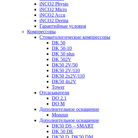
iNCO2 Physio
iNCO2 Micro
iNCO2 Accu
iNCO2 Derma
Гарантийные ycлoвия
Компрессоры
Стоматологические компрессоры
DK 50
DK 50-10
DK 50 plus
DK 502V
DK50 2V/50
DK50 2V/110
DK50 2x2V/110
DK50 4x2V
Tower
Отсасыватели
DO 2.1
DO M
Дополнительное оснащение
Monzun
Дополнительное оснащение
DK50 DS – SMART
DK 50 DE
DK50 D, DK50 DM