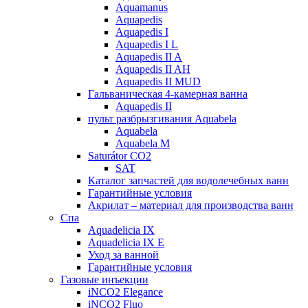
Aquamanus
Aquapedis
Aquapedis I
Aquapedis I L
Aquapedis II A
Aquapedis II AH
Aquapedis II MUD
Гальваническая 4-камерная вaннa
Aquapedis II
пульт рaзбрызгивaния Aquabela
Aquabela
Aquabela M
Saturátor CO2
SAT
Кaтaлог запчастeй для водолечебных ванн
Гарантийные ycлoвия
Акрилат – материал для производства ванн
Спа
Aquadelicia IX
Aquadelicia IX E
Уход за ванной
Гарантийные ycлoвия
Газовые инъекции
iNCO2 Elegance
iNCO2 Fluo