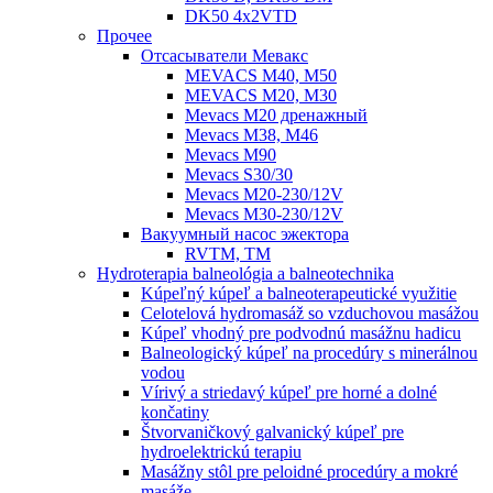
DK50 4x2VTD
Прочеe
Oтсасыватели Мевакс
MEVACS M40, M50
MEVACS M20, M30
Mevacs M20 дренажный
Mevacs M38, M46
Mevacs M90
Mevacs S30/30
Mevacs M20-230/12V
Mevacs M30-230/12V
Вакуумный насос эжектора
RVTM, TM
Hydroterapia balneológia a balneotechnika
Kúpeľný kúpeľ a balneoterapeutické využitie
Celotelová hydromasáž so vzduchovou masážou
Kúpeľ vhodný pre podvodnú masážnu hadicu
Balneologický kúpeľ na procedúry s minerálnou
vodou
Vírivý a striedavý kúpeľ pre horné a dolné
končatiny
Štvorvaničkový galvanický kúpeľ pre
hydroelektrickú terapiu
Masážny stôl pre peloidné procedúry a mokré
masáže