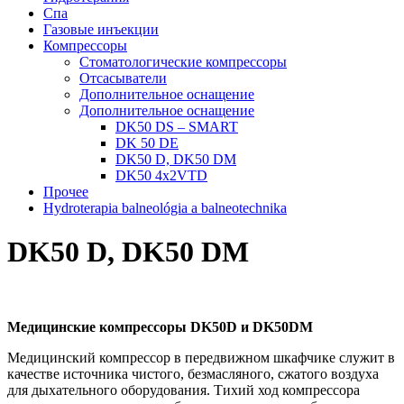
Спа
Газовые инъекции
Компрессоры
Стоматологические компрессоры
Отсасыватели
Дополнительное оснащение
Дополнительное оснащение
DK50 DS – SMART
DK 50 DE
DK50 D, DK50 DM
DK50 4x2VTD
Прочеe
Hydroterapia balneológia a balneotechnika
DK50 D, DK50 DM
Медицинскиe компрессоры DK50D и DK50DM
Медицинский компрессор в передвижном шкафчике служит в
качестве источника чистого, безмасляного, сжатого воздуха
для дыхательного оборудования. Тихий ход компрессора