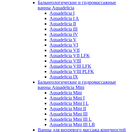
Бальнеологические и гидромассажные
ванны Aquadelicia
Aquadelicia I
Aquadelicia I A
Aquadelicia II
Aquadelicia III
Aquadelicia IV
Aquadelicia V
Aquadelicia VI
Aquadelicia VII
Aquadelicia VII LFK
Aquadelicia VIII
Aquadelicia VIII LFK
Aquadelicia VIII PLFK
Aquadelicia IX
Бальнеологические и гидромассажные
ванны Aquadelicia Mini
Aquadelicia Mini
Aquadelicia Mini I
Aquadelicia Mini I L
Aquadelicia Mini II
Aquadelicia Mini III
Aquadelicia Mini III L
Aquadelicia Mini III LB
Ванны для вихревого массажа конечностей