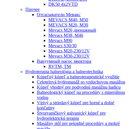
DK50 4x2VTD
Прочеe
Oтсасыватели Мевакс
MEVACS M40, M50
MEVACS M20, M30
Mevacs M20 дренажный
Mevacs M38, M46
Mevacs M90
Mevacs S30/30
Mevacs M20-230/12V
Mevacs M30-230/12V
Вакуумный насос эжектора
RVTM, TM
Hydroterapia balneológia a balneotechnika
Kúpeľný kúpeľ a balneoterapeutické využitie
Celotelová hydromasáž so vzduchovou masážou
Kúpeľ vhodný pre podvodnú masážnu hadicu
Balneologický kúpeľ na procedúry s minerálnou
vodou
Vírivý a striedavý kúpeľ pre horné a dolné
končatiny
Štvorvaničkový galvanický kúpeľ pre
hydroelektrickú terapiu
Masážny stôl pre peloidné procedúry a mokré
masáže