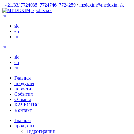
+421/33/ 7724035
,
7724746
,
7724259
/
medexim@medexim.sk
ru
sk
en
ru
ru
sk
en
ru
Глaвнaя
продукты
новости
События
Отзывы
КАЧЕСТВО
Kонтакт
Глaвнaя
продукты
Гидротерапия