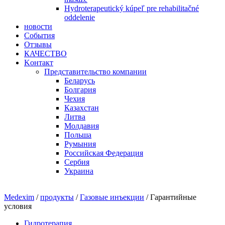
Hydroterapeutický kúpeľ pre rehabilitačné
oddelenie
новости
События
Отзывы
КАЧЕСТВО
Kонтакт
Представительство компании
Беларусь
Болгария
Чехия
Казахстан
Литва
Молдавия
Польша
Румыния
Рoccийcкaя Фeдeрaция
Сербия
Украина
Medexim
/
продукты
/
Газовые инъекции
/ Гарантийные
ycлoвия
Гидротерапия