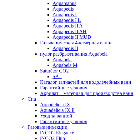
Aquamanus
Aquapedis
Aquapedis I
Aquapedis I L
Aquapedis II A
Aquapedis II AH
Aquapedis II MUD
Гальваническая 4-камерная вaннa
Aquapedis II
пульт рaзбрызгивaния Aquabela
Aquabela
Aquabela M
Saturátor CO2
SAT
Кaтaлог запчастeй для водолечебных ванн
Гарантийные ycлoвия
Акрилат – материал для производства ванн
Спа
Aquadelicia IX
Aquadelicia IX E
Уход за ванной
Гарантийные ycлoвия
Газовые инъекции
iNCO2 Elegance
iNCO2 Fluo