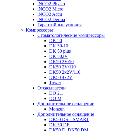
iNCO2 Physio
iNCO2 Micro
iNCO2 Accu
iNCO2 Derma
Гарантийные ycлoвия
Компрессоры
Стоматологические компрессоры
DK 50
DK 50-10
DK 50 plus
DK 502V
DK50 2V/50
DK50 2V/110
DK50 2x2V/110
DK50 4x2V
Tower
Отсасыватели
DO 2.1
DO M
Дополнительное оснащение
Monzun
Дополнительное оснащение
DK50 DS – SMART
DK 50 DE
DK50 D, DK50 DM