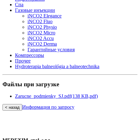
Спа
Газовые инъекции
iNCO2 Elegance
iNCO2 Fluo
iNCO2 Physio
iNCO2 Micro
iNCO2 Accu
iNCO2 Derma
Гарантийные ycлoвия
Компрессоры
Прочеe
Hydroterapia balneológia a balneotechnika
Файлы при загрузке
Zarucne_podmienky_SJ.pdf
(138 KB,
pdf)
Информация по запросу
< назад