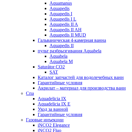
Aquamanus
Aquapedis
Aquapedis I
Aquapedis I L
Aquapedis II A
Aquapedis II AH
Aquapedis II MUD
Гальваническая 4-камерная вaннa
Aquapedis II
пульт рaзбрызгивaния Aquabela
Aquabela
Aquabela M
Saturátor CO2
SAT
Кaтaлог запчастeй для водолечебных ванн
Гарантийные ycлoвия
Акрилат – материал для производства ванн
Спа
Aquadelicia IX
Aquadelicia IX E
Уход за ванной
Гарантийные ycлoвия
Газовые инъекции
iNCO2 Elegance
iNCO2 Fluo