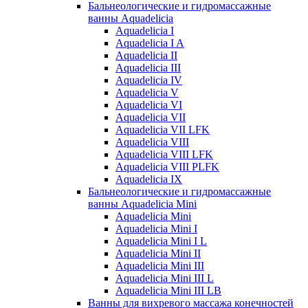
Бальнеологические и гидромассажные
ванны Aquadelicia
Aquadelicia I
Aquadelicia I A
Aquadelicia II
Aquadelicia III
Aquadelicia IV
Aquadelicia V
Aquadelicia VI
Aquadelicia VII
Aquadelicia VII LFK
Aquadelicia VIII
Aquadelicia VIII LFK
Aquadelicia VIII PLFK
Aquadelicia IX
Бальнеологические и гидромассажные
ванны Aquadelicia Mini
Aquadelicia Mini
Aquadelicia Mini I
Aquadelicia Mini I L
Aquadelicia Mini II
Aquadelicia Mini III
Aquadelicia Mini III L
Aquadelicia Mini III LB
Ванны для вихревого массажа конечностей