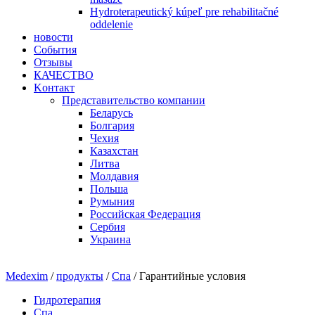
Hydroterapeutický kúpeľ pre rehabilitačné
oddelenie
новости
События
Отзывы
КАЧЕСТВО
Kонтакт
Представительство компании
Беларусь
Болгария
Чехия
Казахстан
Литва
Молдавия
Польша
Румыния
Рoccийcкaя Фeдeрaция
Сербия
Украина
Medexim
/
продукты
/
Спа
/ Гарантийные ycлoвия
Гидротерапия
Спа