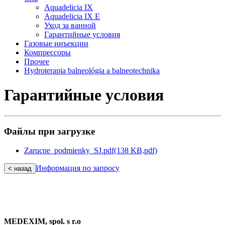
Aquadelicia IX
Aquadelicia IX E
Уход за ванной
Гарантийные ycлoвия
Газовые инъекции
Компрессоры
Прочеe
Hydroterapia balneológia a balneotechnika
Гарантийные ycлoвия
Файлы при загрузке
Zarucne_podmienky_SJ.pdf
(138 KB,
pdf)
Информация по запросу
< назад
MEDEXIM, spol. s r.o