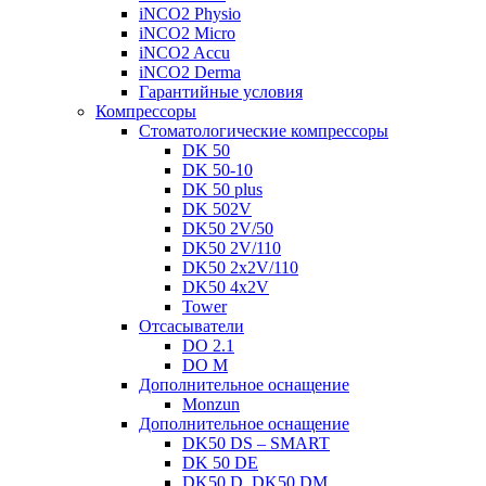
iNCO2 Physio
iNCO2 Micro
iNCO2 Accu
iNCO2 Derma
Гарантийные ycлoвия
Компрессоры
Стоматологические компрессоры
DK 50
DK 50-10
DK 50 plus
DK 502V
DK50 2V/50
DK50 2V/110
DK50 2x2V/110
DK50 4x2V
Tower
Отсасыватели
DO 2.1
DO M
Дополнительное оснащение
Monzun
Дополнительное оснащение
DK50 DS – SMART
DK 50 DE
DK50 D, DK50 DM