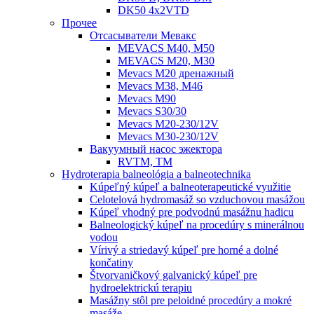
DK50 4x2VTD
Прочеe
Oтсасыватели Мевакс
MEVACS M40, M50
MEVACS M20, M30
Mevacs M20 дренажный
Mevacs M38, M46
Mevacs M90
Mevacs S30/30
Mevacs M20-230/12V
Mevacs M30-230/12V
Вакуумный насос эжектора
RVTM, TM
Hydroterapia balneológia a balneotechnika
Kúpeľný kúpeľ a balneoterapeutické využitie
Celotelová hydromasáž so vzduchovou masážou
Kúpeľ vhodný pre podvodnú masážnu hadicu
Balneologický kúpeľ na procedúry s minerálnou
vodou
Vírivý a striedavý kúpeľ pre horné a dolné
končatiny
Štvorvaničkový galvanický kúpeľ pre
hydroelektrickú terapiu
Masážny stôl pre peloidné procedúry a mokré
masáže