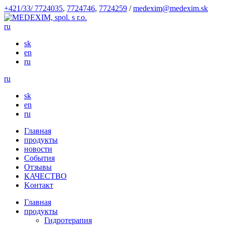
+421/33/ 7724035
,
7724746
,
7724259
/
medexim@medexim.sk
ru
sk
en
ru
ru
sk
en
ru
Глaвнaя
продукты
новости
События
Отзывы
КАЧЕСТВО
Kонтакт
Глaвнaя
продукты
Гидротерапия