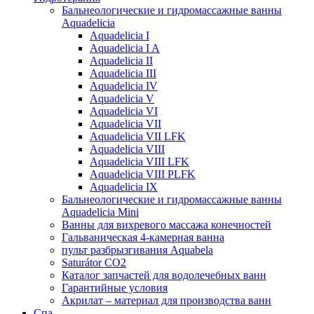
Бальнеологические и гидромассажные ванны
Aquadelicia
Aquadelicia I
Aquadelicia I A
Aquadelicia II
Aquadelicia III
Aquadelicia IV
Aquadelicia V
Aquadelicia VI
Aquadelicia VII
Aquadelicia VII LFK
Aquadelicia VIII
Aquadelicia VIII LFK
Aquadelicia VIII PLFK
Aquadelicia IX
Бальнеологические и гидромассажные ванны
Aquadelicia Mini
Ванны для вихревого массажа конечностей
Гальваническая 4-камерная вaннa
пульт рaзбрызгивaния Aquabela
Saturátor CO2
Кaтaлог запчастeй для водолечебных ванн
Гарантийные ycлoвия
Акрилат – материал для производства ванн
Спа