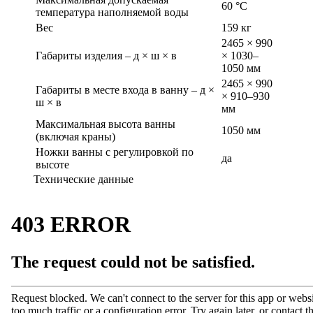
60 °C
температура наполняемой воды
Вес
159 кг
2465 × 990
Габариты изделия – д × ш × в
× 1030–
1050 мм
2465 × 990
Габариты в месте входа в ванну – д ×
× 910–930
ш × в
мм
Максимальная высота ванны
1050 мм
(включая краны)
Ножки ванны с регулировкой по
да
высоте
Технические данные