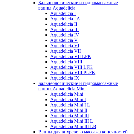
Бальнеологические и гидромассажные
ванны Aquadelicia
Aquadelicia I
Aquadelicia I A
Aquadelicia II
Aquadelicia III
Aquadelicia IV
Aquadelicia V
Aquadelicia VI
Aquadelicia VII
Aquadelicia VII LFK
Aquadelicia VIII
Aquadelicia VIII LFK
Aquadelicia VIII PLFK
Aquadelicia IX
Бальнеологические и гидромассажные
ванны Aquadelicia Mini
Aquadelicia Mini
Aquadelicia Mini I
Aquadelicia Mini I L
Aquadelicia Mini II
Aquadelicia Mini III
Aquadelicia Mini III L
Aquadelicia Mini III LB
Ванны для вихревого массажа конечностей