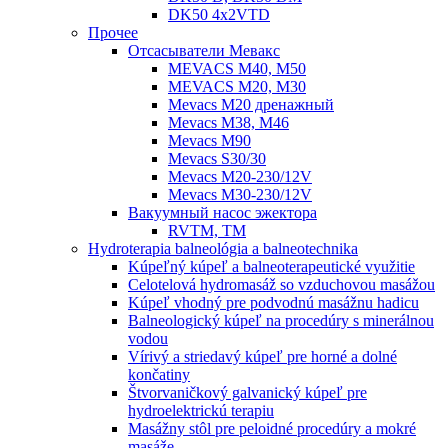
DK50 4x2VTD
Прочеe
Oтсасыватели Мевакс
MEVACS M40, M50
MEVACS M20, M30
Mevacs M20 дренажный
Mevacs M38, M46
Mevacs M90
Mevacs S30/30
Mevacs M20-230/12V
Mevacs M30-230/12V
Вакуумный насос эжектора
RVTM, TM
Hydroterapia balneológia a balneotechnika
Kúpeľný kúpeľ a balneoterapeutické využitie
Celotelová hydromasáž so vzduchovou masážou
Kúpeľ vhodný pre podvodnú masážnu hadicu
Balneologický kúpeľ na procedúry s minerálnou
vodou
Vírivý a striedavý kúpeľ pre horné a dolné
končatiny
Štvorvaničkový galvanický kúpeľ pre
hydroelektrickú terapiu
Masážny stôl pre peloidné procedúry a mokré
masáže