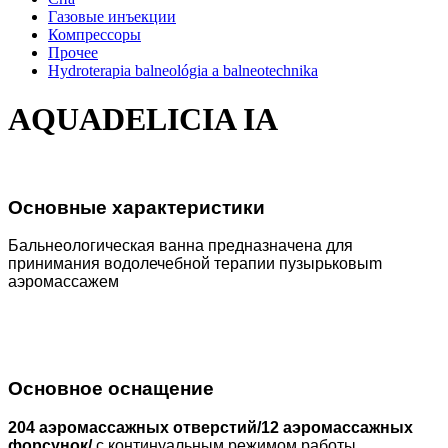
Газовые инъекции
Компрессоры
Прочеe
Hydroterapia balneológia a balneotechnika
AQUADELICIA IА
Основные характеристики
Бальнеологическая ванна предназначена для
принимания водолечебной терапии пузырьковы
m
aэрoмaccaжем
Основное оснащение
204 aэрoмaccaжных отвeрстий/12 aэрoмaccaжных
форсунок/
с кoнтинyaльным рeжимом рaбoты