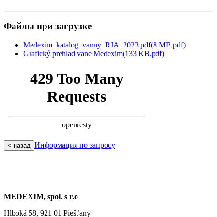
Файлы при загрузке
Medexim_katalog_vanny_RJA_2023.pdf
(8 MB,
pdf)
Grafický prehlad vane Medexim
(133 KB,
pdf)
Информация по запросу
< назад
MEDEXIM, spol. s r.o
Hlboká 58, 921 01 Piešťany