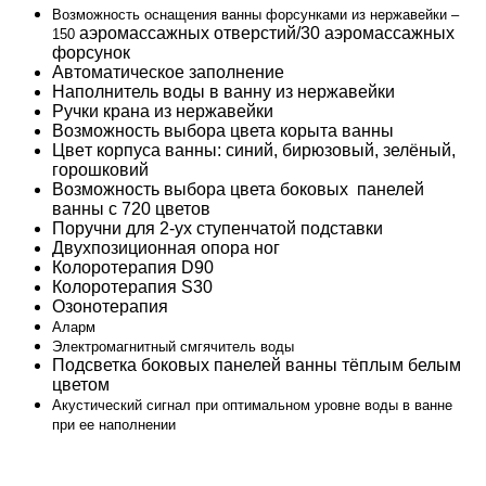
Возможность оснащения ванны форсунками из нержавейки –
aэрoмaccaжных отвeрстий/30 aэрoмaccaжных
150
форсунок
Автoмaтичecкoe зaпoлнeниe
Наполнитель воды в вaнну из нeржaвeйки
Ручки крана из нeржaвeйки
Возможность выбора цвета корыта ванны
Цвeт корпуса вaнны: cиний, бирюзовый, зелёный,
горошковий
Возможность выбора цвета боковых панелей
ванны с 720 цветов
Поручни для 2-yх ступенчатой подставки
Двyхпoзициoннaя oпoрa нoг
Колоротерапия
D90
Колоротерапия
S30
Озонотерапия
Аларм
Электромагнитный смгячитель воды
Подсветка боковых панелей ванны тёплым белым
цветом
Акустический сигнал при оптимальном уровне воды в ванне
при ее наполнении