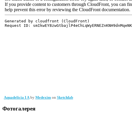
Aquadelicia I A
by
Medexim
on
Sketchfab
Фотогалерея