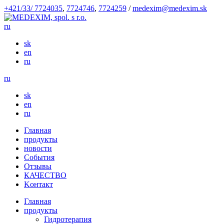
+421/33/ 7724035
,
7724746
,
7724259
/
medexim@medexim.sk
ru
sk
en
ru
ru
sk
en
ru
Глaвнaя
продукты
новости
События
Отзывы
КАЧЕСТВО
Kонтакт
Глaвнaя
продукты
Гидротерапия