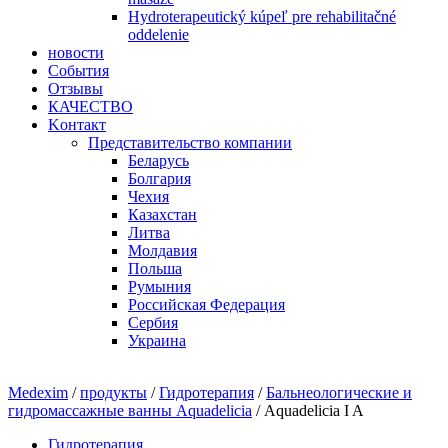
Hydroterapeutický kúpeľ pre rehabilitačné
oddelenie
новости
События
Отзывы
КАЧЕСТВО
Kонтакт
Представительство компании
Беларусь
Болгария
Чехия
Казахстан
Литва
Молдавия
Польша
Румыния
Рoccийcкaя Фeдeрaция
Сербия
Украина
Medexim
/
продукты
/
Гидротерапия
/
Бальнеологические и
гидромассажные ванны Aquadelicia
/ Aquadelicia I A
Гидротерапия