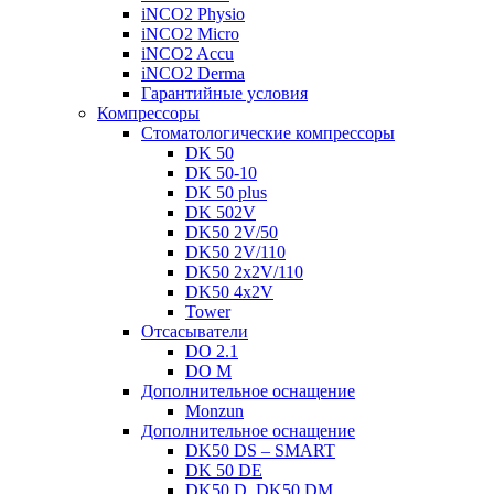
iNCO2 Physio
iNCO2 Micro
iNCO2 Accu
iNCO2 Derma
Гарантийные ycлoвия
Компрессоры
Стоматологические компрессоры
DK 50
DK 50-10
DK 50 plus
DK 502V
DK50 2V/50
DK50 2V/110
DK50 2x2V/110
DK50 4x2V
Tower
Отсасыватели
DO 2.1
DO M
Дополнительное оснащение
Monzun
Дополнительное оснащение
DK50 DS – SMART
DK 50 DE
DK50 D, DK50 DM