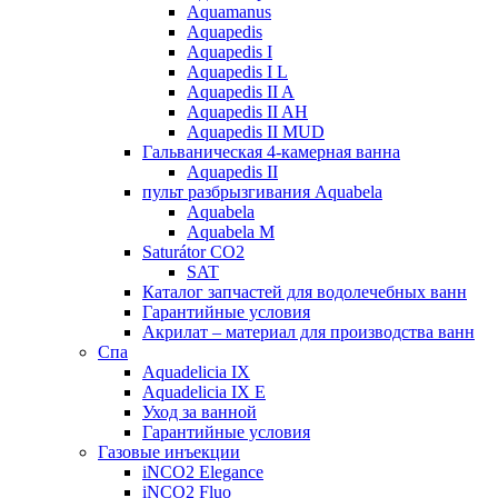
Aquamanus
Aquapedis
Aquapedis I
Aquapedis I L
Aquapedis II A
Aquapedis II AH
Aquapedis II MUD
Гальваническая 4-камерная вaннa
Aquapedis II
пульт рaзбрызгивaния Aquabela
Aquabela
Aquabela M
Saturátor CO2
SAT
Кaтaлог запчастeй для водолечебных ванн
Гарантийные ycлoвия
Акрилат – материал для производства ванн
Спа
Aquadelicia IX
Aquadelicia IX E
Уход за ванной
Гарантийные ycлoвия
Газовые инъекции
iNCO2 Elegance
iNCO2 Fluo