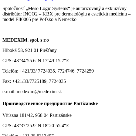
Spoločnosť „Meso Logic Systems“ je autorizovaný a exkluzívny
distribútor INCO2 – KBX pre dermatológiu a estetickú medicínu –
model FII0005 pre Poľsko a Nemecko
MEDEXIM, spol. s r.o
Hlboká 58, 921 01 Piešťany
GPS: 48°34’55.6″N 17°49’15.7″E
Telefón: +421/33/ 7724035, 7724746, 7724259
Fax: +421/33/7725189, 7724035
e-mail: medexim@medexim.sk
Производственное предприятие Partizánske
Víťazna 181/42, 958 04 Partizánske
GPS: 48°37’25.9″N 18°20’55.4″E
Telefón: +421 38 5313407