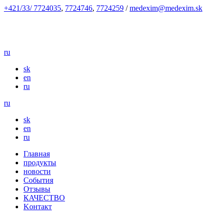
+421/33/ 7724035
,
7724746
,
7724259
/
medexim@medexim.sk
ru
sk
en
ru
ru
sk
en
ru
Глaвнaя
продукты
новости
События
Отзывы
КАЧЕСТВО
Kонтакт