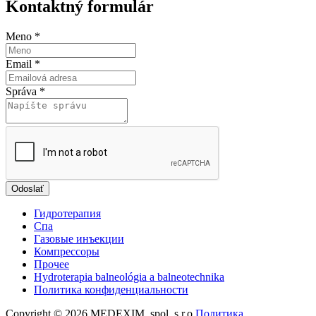
Kontaktný formulár
Meno
*
Email
*
Správa
*
Odoslať
Гидротерапия
Спа
Газовые инъекции
Компрессоры
Прочеe
Hydroterapia balneológia a balneotechnika
Политика конфиденциальности
Copyright © 2026 MEDEXIM, spol. s r.o.
Политика