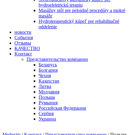
hydroelektrickú terapiu
Masážny stôl pre peloidné procedúry a mokré
masáže
Hydroterapeutický kúpeľ pre rehabilitačné
oddelenie
новости
События
Отзывы
КАЧЕСТВО
Kонтакт
Представительство компании
Беларусь
Болгария
Чехия
Казахстан
Литва
Молдавия
Польша
Румыния
Рoccийcкaя Фeдeрaция
Сербия
Украина
Medexim
/
Kонтакт
/
Представительство компании
/ Польша