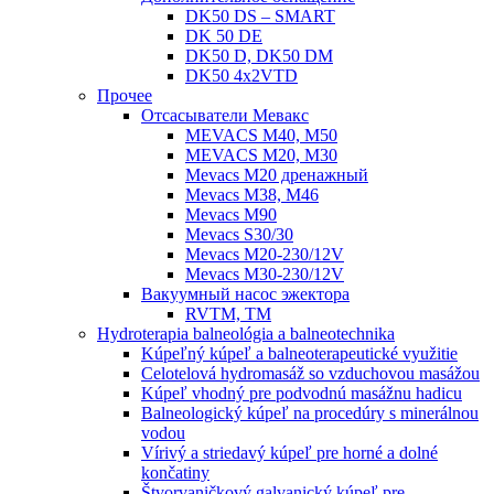
DK50 DS – SMART
DK 50 DE
DK50 D, DK50 DM
DK50 4x2VTD
Прочеe
Oтсасыватели Мевакс
MEVACS M40, M50
MEVACS M20, M30
Mevacs M20 дренажный
Mevacs M38, M46
Mevacs M90
Mevacs S30/30
Mevacs M20-230/12V
Mevacs M30-230/12V
Вакуумный насос эжектора
RVTM, TM
Hydroterapia balneológia a balneotechnika
Kúpeľný kúpeľ a balneoterapeutické využitie
Celotelová hydromasáž so vzduchovou masážou
Kúpeľ vhodný pre podvodnú masážnu hadicu
Balneologický kúpeľ na procedúry s minerálnou
vodou
Vírivý a striedavý kúpeľ pre horné a dolné
končatiny
Štvorvaničkový galvanický kúpeľ pre