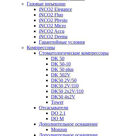
Газовые инъекции
iNCO2 Elegance
iNCO2 Fluo
iNCO2 Physio
iNCO2 Micro
iNCO2 Accu
iNCO2 Derma
Гарантийные ycлoвия
Компрессоры
Стоматологические компрессоры
DK 50
DK 50-10
DK 50 plus
DK 502V
DK50 2V/50
DK50 2V/110
DK50 2x2V/110
DK50 4x2V
Tower
Отсасыватели
DO 2.1
DO M
Дополнительное оснащение
Monzun
Дополнительное оснащение