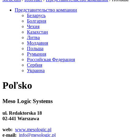
Представительство компании
Беларусь
Болгария
Чехия
Казахстан
Литва
Молдавия
Польша
Румыния
Рoccийcкaя Фeдeрaция
Сербия
Украина
Poľsko
Meso Logic Systems
ul. Redaktorska 18
02-441 Warszawa
web:
www.mesologic.pl
e-mail:
info@mesologic.pl