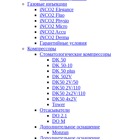
Газовые инъекции
iNCO2 Elegance
iNCO2 Fluo
iNCO2 Physio
iNCO2 Micro
iNCO2 Accu
iNCO2 Derma
Гарантийные ycлoвия
Компрессоры
Стоматологические компрессоры
DK 50
DK 50-10
DK 50 plus
DK 502V
DK50 2V/50
DK50 2V/110
DK50 2x2V/110
DK50 4x2V
Tower
Отсасыватели
DO 2.1
DO M
Дополнительное оснащение
Monzun
Дополнительное оснащение