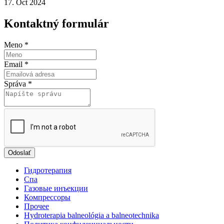
17. Oct 2024
Kontaktný formulár
Meno
*
Email
*
Správa
*
Odoslať
Гидротерапия
Спа
Газовые инъекции
Компрессоры
Прочеe
Hydroterapia balneológia a balneotechnika