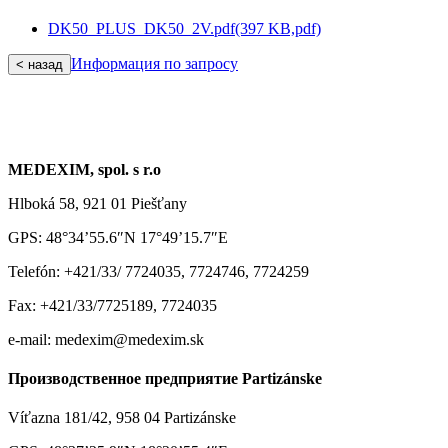
DK50_PLUS_DK50_2V.pdf
(397 KB,
pdf)
Информация по запросу
< назад
MEDEXIM, spol. s r.o
Hlboká 58, 921 01 Piešťany
GPS: 48°34’55.6″N 17°49’15.7″E
Telefón: +421/33/ 7724035, 7724746, 7724259
Fax: +421/33/7725189, 7724035
e-mail: medexim@medexim.sk
Производственное предприятие Partizánske
Víťazna 181/42, 958 04 Partizánske