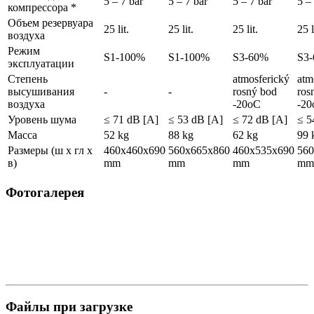
5 – 7 bar
5 – 7 bar
5 – 7 bar
5 –
компрессора *
Объем резервуара
25 lit.
25 lit.
25 lit.
25 l
воздуха
Режим
S1-100%
S1-100%
S3-60%
S3
эксплуатации
Степень
atmosferický
atm
высушивания
-
-
rosný bod
ros
воздуха
-20oC
-20
Уровень шума
≤ 71 dB [A]
≤ 53 dB [A]
≤ 72 dB [A]
≤ 5
Масса
52 kg
88 kg
62 kg
99 
Размеры (ш х гл х
460x460x690
560x665x860
460x535x690
560
в)
mm
mm
mm
mm
Фотогалерея
Файлы при загрузке