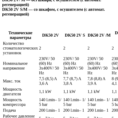
регенерацией)
DK50 2V S/M — со шкафом, с осушителем (с автомат.
регенерацией)
Технические
D
DK50 2V
DK50 2V S
DK50 2V /M
параметры
Количество
стоматологических
2
2
2
2
установок
230V/ 50
230V/ 50
230V/ 50
230
Номинальное
(60) Hz
(60) Hz
(60) Hz
(60
напряжение
3x400V/ 50
3x400V/ 50
3x400V/ 50
3x4
Hz
Hz
Hz
Hz
7,5 (8,5) A
7,7 (8,7) A
7,8 (8,8) A
8 (
Макс. ток
3,6 A
3,8 A
3,9 A
4,1
Мощность
1,1 kW
1,1 kW
1,1 kW
1,1
двигателя
Мощность
140 l.min– 1/
140 l.min– 1/
140 l.min– 1/
140
компрессора
5 bar
5 bar
5 bar
5 b
Подача
200 l.min– 1
200 l.min– 1
200 l.min– 1
200
Рабочее давление