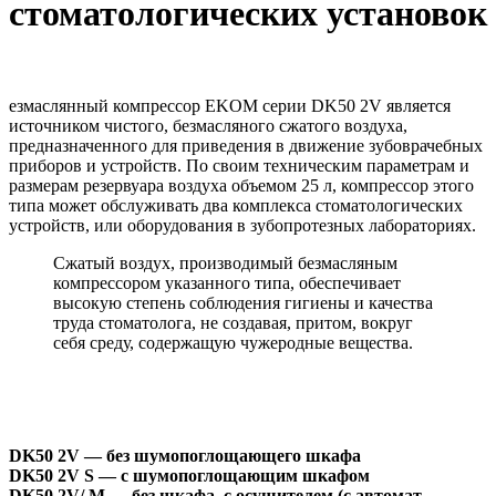
стоматологических установок
езмаслянный компрессор EKOM серии DK50 2V является
источником чистого, безмасляного сжатого воздуха,
предназначенного для приведения в движение зубоврачебных
приборов и устройств. По своим техническим параметрам и
размерам резервуара воздуха объемом 25 л, компрессор этого
типа может обслуживать два комплекса стоматологических
устройств, или оборудования в зубопротезных лабораториях.
Сжатый воздух, производимый безмасляным
компрессором указанного типа, обеспечивает
высокую степень соблюдения гигиены и качества
труда стоматолога, не создавая, притом, вокруг
себя среду, содержащую чужеродные вещества.
DK50 2V — без шумопоглощающего шкафа
DK50 2V S — с шумопоглощающим шкафом
DK50 2V/ M — без шкафа, с осушителем (с автомат.