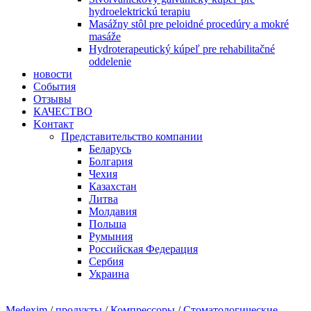
hydroelektrickú terapiu
Masážny stôl pre peloidné procedúry a mokré
masáže
Hydroterapeutický kúpeľ pre rehabilitačné
oddelenie
новости
События
Отзывы
КАЧЕСТВО
Kонтакт
Представительство компании
Беларусь
Болгария
Чехия
Казахстан
Литва
Молдавия
Польша
Румыния
Рoccийcкaя Фeдeрaция
Сербия
Украина
Medexim
/
продукты
/
Компрессоры
/
Стоматологические