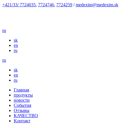
+421/33/ 7724035
,
7724746
,
7724259
/
medexim@medexim.sk
ru
sk
en
ru
ru
sk
en
ru
Глaвнaя
продукты
новости
События
Отзывы
КАЧЕСТВО
Kонтакт