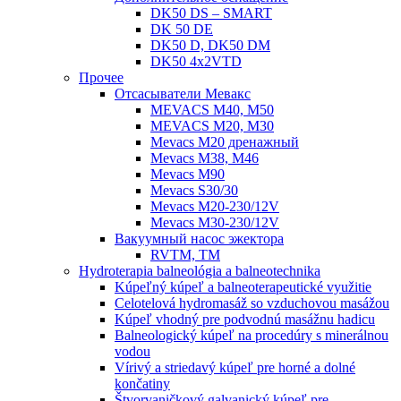
DK50 DS – SMART
DK 50 DE
DK50 D, DK50 DM
DK50 4x2VTD
Прочеe
Oтсасыватели Мевакс
MEVACS M40, M50
MEVACS M20, M30
Mevacs M20 дренажный
Mevacs M38, M46
Mevacs M90
Mevacs S30/30
Mevacs M20-230/12V
Mevacs M30-230/12V
Вакуумный насос эжектора
RVTM, TM
Hydroterapia balneológia a balneotechnika
Kúpeľný kúpeľ a balneoterapeutické využitie
Celotelová hydromasáž so vzduchovou masážou
Kúpeľ vhodný pre podvodnú masážnu hadicu
Balneologický kúpeľ na procedúry s minerálnou
vodou
Vírivý a striedavý kúpeľ pre horné a dolné
končatiny
Štvorvaničkový galvanický kúpeľ pre