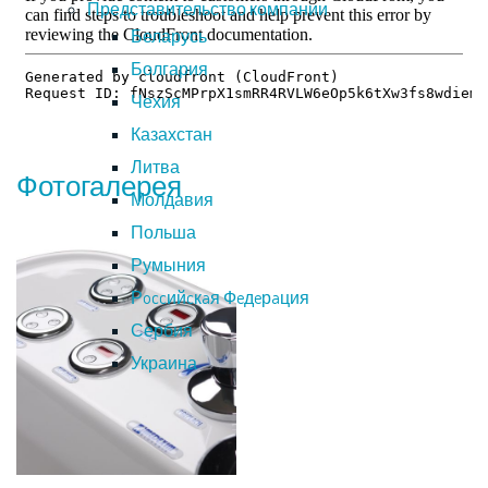
Представительство компании
Беларусь
Болгария
Чехия
Казахстан
Литва
Фотогалерея
Молдавия
Польша
Румыния
Рoccийcкaя Фeдeрaция
Сербия
Украина