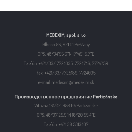
MEDEXIM, spol. s r.o
Hlboká 58, 921 01 Piešťany
GPS: 48°34’55.6″N 17°49’15.7″E
Telefón: +421/33/ 7724035, 7724746, 7724259
Fax: +421/33/7725189, 7724035
e-mail: medexim@medexim.sk
Производственное предприятие Partizánske
Víťazna 181/42, 958 04 Partizánske
GPS: 48°37’25.9″N 18°20’55.4″E
Telefón: +421 38 5313407