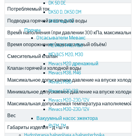
DK 50 DE
Потребляемый ток
DK50 D, DK50 DM
Подводка горячей и холодной воды
DK50 4x2VTD
Прочеe
Время наполнения (при давлении 300 кПа, максимально 
Oтсасыватели Мевакс
Время опорожнения (максимальный объём)
MEVACS M40, M50
MEVACS M20, M30
Смесительный клапан
Mevacs M20 дренажный
Клапан горячей и холодной воды
Mevacs M38, M46
Максимальное допускаемое давление на впуске холодно
Mevacs M90
Mevacs S30/30
Минимальное допускаемое давление на впуске холодной
Mevacs M20-230/12V
Максимальная допускаемая температура наполняемой 
Mevacs M30-230/12V
Вес
Вакуумный насос эжектора
RVTM, TM
Габариты изделия – д × ш × в
Hydroterapia balneológia a balneotechnika