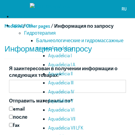
RU
Глaвнaя
продукты
Medexim
/
Other pages
/ Информация по запросу
Гидротерапия
Бальнеологические и гидромассажные
Информация по запросу
ванны Aquadelicia
Aquadelicia I
Aquadelicia I A
Я заинтересован в получении информации о
Aquadelicia II
следующих товарах:*
Aquadelicia III
Aquadelicia IV
Отправить материалы по
Aquadelicia V
*
email
Aquadelicia VI
после
Aquadelicia VII
fax
Aquadelicia VII LFK