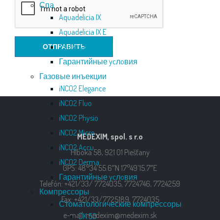
Спа
Aquadelicia IX
Aquadelicia IX E
Уход за ванной
Гарантийные ycлoвия
Газовые инъекции
iNCO2 Elegance
iNCO2 Fluo
iNCO2 Physio
iNCO2 Micro
MEDEXIM, spol. s r.o
iNCO2 Accu
Hlboká 58, 921 01 Piešťany
iNCO2 Derma
GPS: 48°34’55.6″N 17°49’15.7″E
Гарантийные ycлoвия
Telefón: +421/33/ 7724035, 7724746, 7724259
Компрессоры
Fax: +421/33/7725189, 7724035
Стоматологические компрессоры
e-mail: medexim@medexim.sk
DK 50