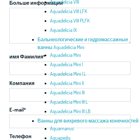
Aquadelicia VIII
Больше информации
Aquadelicia VIII LFK
Aquadelicia VIII PLFK
Aquadelicia IX
Бальнеологические и гидромассажные
ванны Aquadelicia Mini
Aquadelicia Mini
имя Фамилия
*
Aquadelicia Mini I
Aquadelicia Mini I L
Компания
Aquadelicia Mini II
Aquadelicia Mini III
Aquadelicia Mini III L
E-mail
*
Aquadelicia Mini III LB
Ванны для вихревого массажа конечностей
Aquamanus
Телефон
Aquapedis