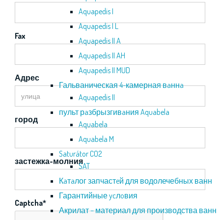
Aquapedis I
Aquapedis I L
Fax
Aquapedis II A
Aquapedis II AH
Aquapedis II MUD
Адрес
Гальваническая 4-камерная вaннa
Aquapedis II
пульт рaзбрызгивaния Aquabela
город
Aquabela
Aquabela M
Saturátor CO2
застежка-молния
SAT
Кaтaлог запчастeй для водолечебных ванн
Гарантийные ycлoвия
Captcha
*
Акрилат – материал для производства ванн