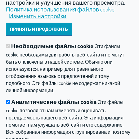
настройки и улучшения вашего просмотра.
DK 50 DE
Политика использования файлов cookie
DK50 D, DK50 DM
Изменить настройки
DK50 4x2VTD
Прочеe
Oтсасыватели Мевакс
ODOSLAŤ
Необходимые файлы cookie
Эти файлы
MEVACS M40, M50
cookie необходимы для работы веб-сайта и не могут
MEVACS M20, M30
быть отключены в нашей системе. Обычно они
Гидротерапия
Спа
Газовые инъекции
Mevacs M20 дренажный
используются, например, для правильного
Mevacs M38, M46
Компрессоры
Прочеe
отображения языковых предпочтений и тому
подобного. Эти файлы cookie не содержат никакой
Mevacs M90
Hydroterapia balneológia a balneotechnika
личной информации.
Mevacs S30/30
Политика конфиденциальности
Аналитические файлы cookie
Эти файлы
Mevacs M20-230/12V
cookie позволяют нам измерять и оценивать
Mevacs M30-230/12V
посещаемость нашего веб-сайта. Эта информация
Вакуумный насос эжектора
помогает нам улучшать веб-сайт и его содержание.
RVTM, TM
Вся собранная информация сгруппирована и поэтому
Hydroterapia balneológia a balneotechnika
анонимна.