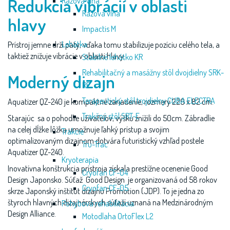
Redukcia vibrácií v oblasti
Rázová vlna
Rázová vlna
hlavy
Impactis M
Lehátka
Prístroj jemne drží päty, vďaka tomu stabilizuje pozíciu celého tela, a
taktiež znižuje vibrácie v oblasti hlavy.
Stabilné lehátko KR
Rehabilitačný a masážny stôl dvojdielny SRK-
Moderný dizajn
RE
Terapeutický stôl trojdielny CUBA ELECTRA
Aquatizer QZ-240 je kompaktné zariadenie, rozmery 229 x 82 cm.
Trakčný stôl SRT-E
Starajúc sa o pohodlie užívaťeľov, výšku znížili do 50cm. Zábradlie
na celej dĺžke lôžka umožnuje ľahký prístup a svojim
Trakcie
optimalizovaným dizajnom dotvára futuristický vzhľad postele
Tru-Trac
Aquatizer QZ-240.
Kryoterapia
Inovatívna konštrukcia prístroja získala prestížne ocenenie Good
Cryofan CF-04
Design Japonsko. Súťaž Good Design je organizovaná od 58 rokov
Cryofan CF-05
skrze Japonský inštitút dizajnu Promotion (JDP). To je jedna zo
štyroch hlavných dizajnérskych súťaží uznaná na Medzinárodným
Pohybová rehabilitácia
Design Alliance.
Motodlaha OrtoFlex L2