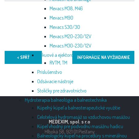
Mevacs M38, M46
Mevacs M90
Mevacs S30/30
Mevacs M20-230/12V
Mevacs M30-230/12V
Vákuové a ejektorové odsávačky
< SPÄŤ
INFORMÁCIE NA VYŽIADANIE
RVTM, TM
Príslušenstvo
Odsávacie nástroje
Stoličky pre zdravotníctvo
Hydroterapia balneológia a balneotechnika
Kúpeľný kúpeľ a balneoterapeutické využitie
Celotelová hydromasáž so vzduchovou masážou
MEDEXIM, spol. s r.o
Kúpeľ vhodný pre podvodnú masážnu hadicu
Hlboká 58, 921 01 Piešťany
Balneologický kúpeľ na procedúry s minerálnou