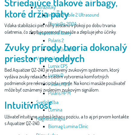
Striedajúce tlakové airbagy,
Ultrazvuky
ktoré držia päty
Intelect Mobile 2 Ultrasound
PhysioGo 200A
Vďaka stabilizácii piet nohy zostanú v pokoji po dobu trvania
ošetrenia, čo zlepšuje presnosť masáže a zlepšuje jeho účinky.
Terapeutické lasery
Polaris 2
Zvuky prírody tvoria dokonalý
PhysioGo 400C
priestor pre oddych
Vysokovýkonné lasery
Lumix CPS
Bed Aquatizer QZ-240 je vybavený zvukovým systémom, ktorý
Lumix Q
vydáva zvuky relaxácie s cieľom vytvorenia komfortných
podmienok pre rekreáciu tela i mysle. Na konci masáže používateľ
Polaris HP S
môže byť oznámený zvoleným zvukovým signálom.
Polaris HP M
Intuitívnosť
Svetloliečba
Lumina
Užívateľ intuitívne vyberá ležiacu pozíciu, a to aj pri prvom kontakte
Magnetoterapia
s Aquatizer QZ-240.
Biomag Lumina Clinic