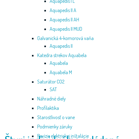
Aquapedis I L
Aquapedis II A
Aquatizer
QZ-
Aquapedis II AH
240
Aquapedis II MUD
je
Galvanická 4-komorová vaňa
najnovší
výrobok
Aquapedis II
japonskej
Katedra strekov Aquabela
firmy
Aquabela
Minato
Aquabela M
Medical
Science
Saturátor CO2
–
SAT
svetového
Náhradné diely
lídra
v
Profilaktika
suchej
Starostlivosť o vane
masáži.
Podmienky záruky
Revízie elektrickej inštalácie