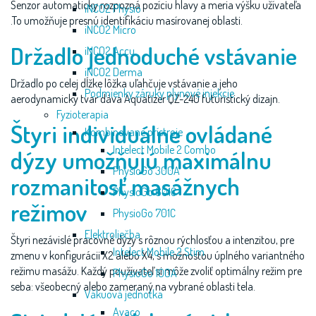
Senzor automaticky rozpozná pozíciu hlavy a meria výšku užívateľa
iNCO2 Physio
.To umožňuje presnú identifikáciu masírovanej oblasti.
iNCO2 Micro
Držadlo jednoduché vstávanie
iNCO2 Accu
iNCO2 Derma
Držadlo po celej dĺžke lôžka uľahčuje vstávanie a jeho
Podmienky záruky plynové injekcie
aerodynamický tvar dáva Aquatizer QZ-240 futuristický dizajn.
Fyzioterapia
Štyri individuálne ovládané
Kombinované prístroje
Intelect Mobile 2 Combo
dýzy umožňujú maximálnu
PhysioGo 300A
rozmanitosť masážnych
PhysioGo 601C
režimov
PhysioGo 701C
Elektroliečba
Štyri nezávislé pracovné dýzy s rôznou rýchlosťou a intenzitou, pre
Intelect Mobile 2 Stim
zmenu v konfigurácii X2 alebo X4, s možnosťou úplného variantného
režimu masážu. Každý používateľ si môže zvoliť optimálny režim pre
PhysioGo 100A
seba: všeobecný alebo zameraný na vybrané oblasti tela.
Vákuová jednotka
Avaco