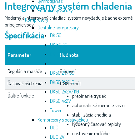
Lymfodrenáž
Integrovaný systém chladenia
Podmienky záruky
Moderný a integrovaný chladiaci systém nevyžaduje žiadne externé
Kompresory
pripojenie vody.
Dentálne kompresory
Špecifikácia
DK 50
DK 50-10
DK 50 plus
Parameter
Hodnota
DK 502V
Regulácia masáže
6 úrovní
DK50 2V/50
DK50 2V/110
Časovač ošetrenia
1–99 minút
DK50 2x2V/110
Ďalšie funkcie
prepínanie trysiek
DK50 4x2V
automatické meranie rastu
Tower
stabilizácia chodidla
Kompresory s odsávačkou
týždenný časovač teploty
DUO
nastavenie melódie
DUO 2V