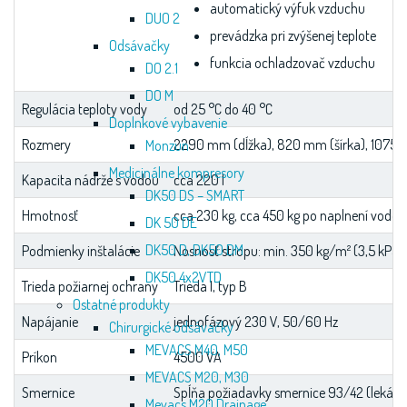
automatický výfuk vzduchu
DUO 2
prevádzka pri zvýšenej teplote
Odsávačky
funkcia ochladzovač vzduchu
DO 2.1
DO M
Regulácia teploty vody
od 25 °C do 40 °C
Doplnkové vybavenie
Rozmery
2290 mm (dĺžka), 820 mm (šírka), 1075 
Monzun
Medicinálne kompresory
Kapacita nádrže s vodou
cca 220 l
DK50 DS – SMART
Hmotnosť
cca 230 kg, cca 450 kg po naplnení vodou
DK 50 DE
DK50 D, DK50 DM
Podmienky inštalácie
Nosnosť stropu: min. 350 kg/m² (3,5 kPa)
DK50 4x2VTD
Trieda požiarnej ochrany
Trieda I, typ B
Ostatné produkty
Napájanie
jednofázový 230 V, 50/60 Hz
Chirurgické odsávačky
MEVACS M40, M50
Príkon
4500 VA
MEVACS M20, M30
Smernice
Spĺňa požiadavky smernice 93/42 (lekárske
Mevacs M20 Drainage