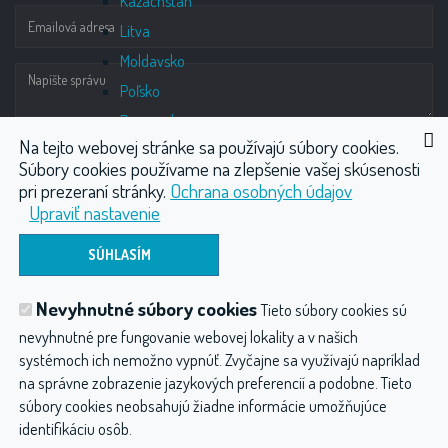
Kazachstan
Litva
Moldavsko
Poľsko
Rumunsko
Na tejto webovej stránke sa používajú súbory cookies.
Ruská federácia
Súbory cookies používame na zlepšenie vašej skúsenosti
Srbsko
pri prezeraní stránky.
Ochrana osobných údajov
Upraviť nastavenie
Ukrajina
ODOSLAŤ
Nevyhnutné súbory cookies
Tieto súbory cookies sú
Vodoliečba
Wellness
Plynové injekcie CO2
nevyhnutné pre fungovanie webovej lokality a v našich
Fyzioterapia
Kompresory
Ostatné produkty
systémoch ich nemožno vypnúť. Zvyčajne sa využívajú napríklad
na správne zobrazenie jazykových preferencií a podobne. Tieto
Hydroterapia balneológia a balneotechnika
súbory cookies neobsahujú žiadne informácie umožňujúce
identifikáciu osôb.
Ochrana osobných údajov