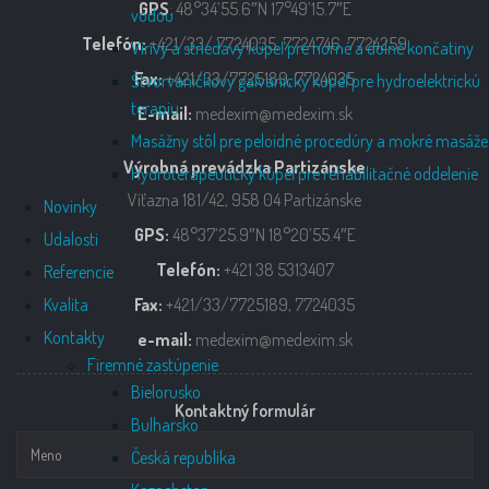
GPS
: 48°34’55.6″N 17°49’15.7″E
vodou
Telefón:
+421/33/ 7724035, 7724746, 7724259
Vírivý a striedavý kúpeľ pre horné a dolné končatiny
Fax:
+421/33/7725189, 7724035
Štvorvaničkový galvanický kúpeľ pre hydroelektrickú
terapiu
E-mail:
medexim@medexim.sk
Masážny stôl pre peloidné procedúry a mokré masáže
Výrobná prevádzka Partizánske
Hydroterapeutický kúpeľ pre rehabilitačné oddelenie
Víťazna 181/42, 958 04 Partizánske
Novinky
GPS:
48°37’25.9″N 18°20’55.4″E
Udalosti
Telefón:
+421 38 5313407
Referencie
Kvalita
Fax:
+421/33/7725189, 7724035
Kontakty
e-mail:
medexim@medexim.sk
Firemné zastúpenie
Bielorusko
Kontaktný formulár
Bulharsko
Česká republika