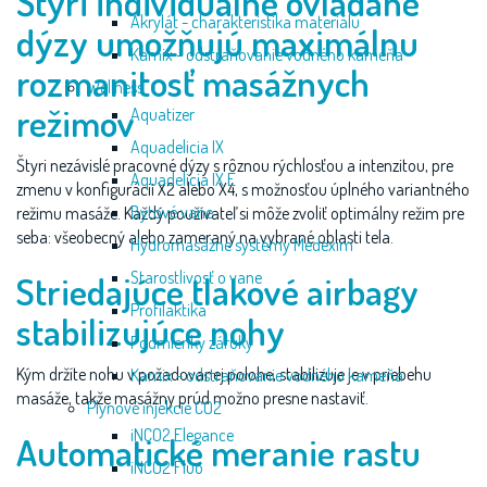
Štyri individuálne ovládané
Akrylát - charakteristika materiálu
dýzy umožňujú maximálnu
Kamix - odstraňovanie vodného kameňa
rozmanitosť masážnych
Wellness
režimov
Aquatizer
Aquadelicia IX
Štyri nezávislé pracovné dýzy s rôznou rýchlosťou a intenzitou, pre
Aquadelicia IX E
zmenu v konfigurácii X2 alebo X4, s možnosťou úplného variantného
Bytové vane
režimu masáže. Každý používateľ si môže zvoliť optimálny režim pre
seba: všeobecný alebo zameraný na vybrané oblasti tela.
Hydromasážne systémy Medexim
Starostlivosť o vane
Striedajúce tlakové airbagy
Profilaktika
stabilizujúce nohy
Podmienky záruky
Kým držíte nohu v požadovanej polohe, stabilizuje je v priebehu
Kamix - odstraňovanie vodného kameňa
masáže, takže masážny prúd možno presne nastaviť.
Plynové injekcie CO2
iNCO2 Elegance
Automatické meranie rastu
iNCO2 Fluo