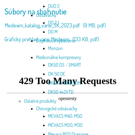
DUO 2
Súbory na stiahnutie
Odsávačky
DO 2.1
Medexim_katalog_vane_SK_2023.pdf
(8 MB,
pdf)
DO M
Grafický prehlad vane Medexim
(133 KB,
pdf)
Doplnkové vybavenie
Monzun
Medicinálne kompresory
DK50 DS – SMART
DK 50 DE
DK50 D, DK50 DM
DK50 4x2VTD
Ostatné produkty
Chirurgické odsávačky
MEVACS M40, M50
MEVACS M20, M30
Mevacs M20 Drainage