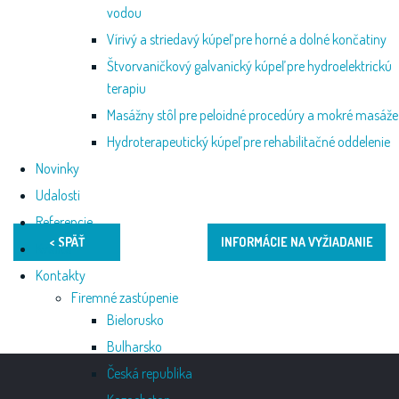
vodou
Vírivý a striedavý kúpeľ pre horné a dolné končatiny
Štvorvaničkový galvanický kúpeľ pre hydroelektrickú
terapiu
Masážny stôl pre peloidné procedúry a mokré masáže
Hydroterapeutický kúpeľ pre rehabilitačné oddelenie
Novinky
Udalosti
Referencie
< SPÄŤ
INFORMÁCIE NA VYŽIADANIE
Kvalita
Kontakty
Firemné zastúpenie
Bielorusko
Bulharsko
Česká republika