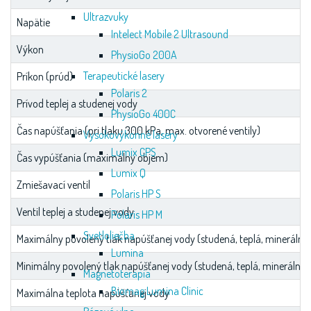
Ultrazvuky
Napätie
Intelect Mobile 2 Ultrasound
Výkon
PhysioGo 200A
Terapeutické lasery
Príkon (prúd)
Polaris 2
Prívod teplej a studenej vody
PhysioGo 400C
Čas napúšťania (pri tlaku 300 kPa, max. otvorené ventily)
Vysokovýkonné lasery
Lumix CPS
Čas vypúšťania (maximálny objem)
Lumix Q
Zmiešavací ventil
Polaris HP S
Ventil teplej a studenej vody
Polaris HP M
Svetloliečba
Maximálny povolený tlak napúšťanej vody (studená, teplá, minerálna
Lumina
Minimálny povolený tlak napúšťanej vody (studená, teplá, minerálna)
Magnetoterapia
Biomag Lumina Clinic
Maximálna teplota napúšťanej vody