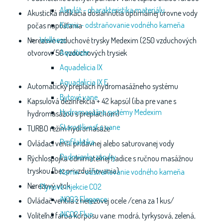
Akrylát - charakteristika materiálu
Akustická indikácia dosiahnutia optimálnej úrovne vody
Kamix - odstraňovanie vodného kameňa
počas napúšťania
Wellness
Nerezové vzduchové trysky Medexim (250 vzduchových
Aquatizer
otvorov/50 vzduchových trysiek
Aquadelicia IX
Aquadelicia IX E
Automatický preplach hydromasážneho systému
Bytové vane
Kapsulová dezinfekcia + 42 kapsúl (iba pre vane s
Hydromasážne systémy Medexim
hydromasážou s preplachom)
Starostlivosť o vane
TURBO režim hydromasáže
Profilaktika
Ovládací ventil prídavnej alebo saturovanej vody
Podmienky záruky
Rýchlospojka odnímateľnej hadice s ručnou masážnou
tryskou (bez privzdušňovania)
Kamix - odstraňovanie vodného kameňa
Nerezový vtok
Plynové injekcie CO2
iNCO2 Elegance
Ovládač ventila z nerezovej ocele /cena za 1 kus/
iNCO2 Fluo
Voliteľná farba korpusu vane: modrá, tyrkysová, zelená,