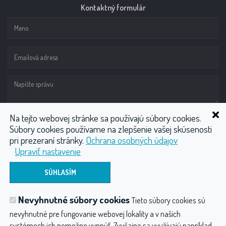
Kontaktný formulár
Na tejto webovej stránke sa používajú súbory cookies.
Súbory cookies používame na zlepšenie vašej skúsenosti
pri prezeraní stránky.
Ochrana osobných údajov
Upraviť nastavenie
ODOSLAŤ
Nevyhnutné súbory cookies
Tieto súbory cookies sú
Vodoliečba
Wellness
Plynové injekcie CO2
nevyhnutné pre fungovanie webovej lokality a v našich
Fyzioterapia
Kompresory
Ostatné produkty
systémoch ich nemožno vypnúť. Zvyčajne sa využívajú napríklad