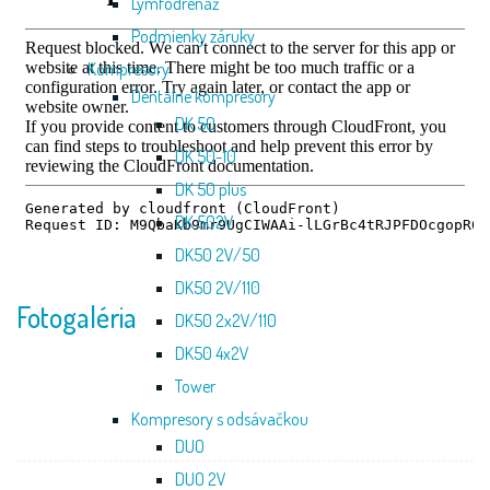
Lymfodrenáž
Podmienky záruky
Kompresory
Dentálne kompresory
DK 50
DK 50-10
DK 50 plus
DK 502V
DK50 2V/50
DK50 2V/110
Fotogaléria
DK50 2x2V/110
DK50 4x2V
Tower
Kompresory s odsávačkou
DUO
DUO 2V