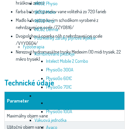
hrášková zelená
iNCO2 Physio
Farba bočných panelov vane voliteľná zo 720 farieb
iNCO2 Micro
Madlo k dvojstupňovým schodíkom vyrobené z
iNCO2 Accu
nehrdzavejúcej ocele /ZZY0816/
iNCO2 Derma
Dvojpolohová opierka nôh z nehrdzavejúcej ocele
Podmienky záruky plynové injekcie
/VYY0604/
Fyzioterapia
Nerezové hydromasážne trysky Medexim (10 midi trysiek, 22
Kombinované prístroje
mikro trysiek)
Intelect Mobile 2 Combo
PhysioGo 300A
PhysioGo 601C
Technické údaje
PhysioGo 701C
Elektroliečba
Parameter
Intelect Mobile 2 Stim
PhysioGo 100A
Maximálny objem vane
Vákuová jednotka
Užitočný objem vane
Avaco