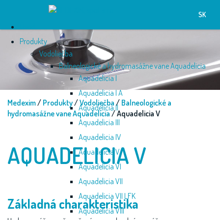
SK
Úvod
Produkty
Vodoliečba
Balneologické a hydromasážne vane Aquadelicia
Aquadelicia I
Aquadelicia I A
Medexim
/
Produkty
/
Vodoliečba
/
Balneologické a
Aquadelicia II
hydromasážne vane Aquadelicia
/ Aquadelicia V
Aquadelicia III
Aquadelicia IV
AQUADELICIA V
Aquadelicia V
Aquadelicia VI
Aquadelicia VII
Aquadelicia VII LFK
Základná charakteristika
Aquadelicia VIII