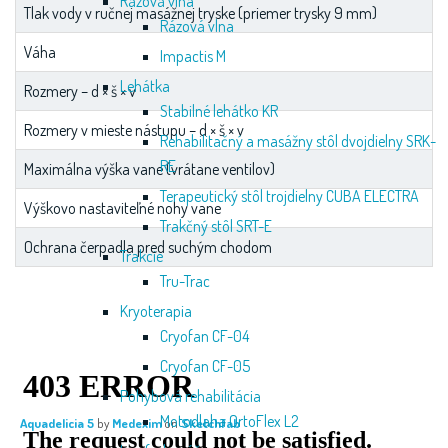
Rázová vlna
Tlak vody v ručnej masážnej tryske (priemer trysky 9 mm)
Rázová vlna
Váha
Impactis M
Lehátka
Rozmery – d × š × v
Stabilné lehátko KR
Rozmery v mieste nástupu – d × š × v
Rehabilitačný a masážny stôl dvojdielny SRK-
RE
Maximálna výška vane (vrátane ventilov)
Terapeutický stôl trojdielny CUBA ELECTRA
Výškovo nastaviteľné nohy vane
Trakčný stôl SRT-E
Ochrana čerpadla pred suchým chodom
Trakcie
Tru-Trac
Kryoterapia
Cryofan CF-04
Cryofan CF-05
Pohybová rehabilitácia
Motodlaha OrtoFlex L2
Aquadelicia 5
by
Medexim
on
Sketchfab