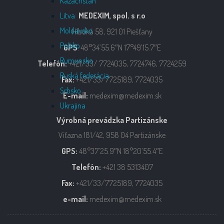
Kazachstan
Litva
MEDEXIM, spol. s r.o
Moldavsko
Hlboká 58, 921 01 Piešťany
Poľsko
GPS
: 48°34’55.6″N 17°49’15.7″E
Rumunsko
Telefón:
+421/33/ 7724035, 7724746, 7724259
Ruská federácia
Fax:
+421/33/7725189, 7724035
Srbsko
E-mail:
medexim@medexim.sk
Ukrajina
Výrobná prevádzka Partizánske
Víťazna 181/42, 958 04 Partizánske
GPS:
48°37’25.9″N 18°20’55.4″E
Telefón:
+421 38 5313407
Fax:
+421/33/7725189, 7724035
e-mail:
medexim@medexim.sk