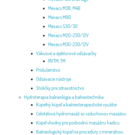
Mevacs M38, M46
Mevacs M90
Mevacs S30/30
Mevacs M20-230/12V
Mevacs M30-230/12V
Vákuové a ejektorové odsávačky
RVTM, TM
Príslušenstvo
Odsávacie nástroje
Stoličky pre zdravotníctvo
Hydroterapia balneológia a balneotechnika
Kúpeľný kúpeľ a balneoterapeutické využitie
Celotelová hydromasáž so vzduchovou masážou
Kúpeľ vhodný pre podvodnú masážnu hadicu
Balneologický kúpeľ na procedúry s minerálnou