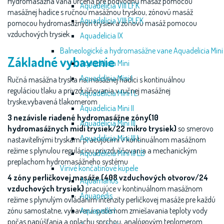
Hydromasážna vaňa určená pre podvodnú masáž pomocou
Aquadelicia VIII LFK
masážnej hadice s ručnou masážnou tryskou, zónovú masáž
Aquadelicia VIII PLFK
pomocou hydromasážnych trysiek a zónovú masáž pomocou
vzduchových trysiek
Aquadelicia IX
Balneologické a hydromasážne vane Aquadelicia Mini
Základné vybavenie
Aquadelicia Mini
Aquadelicia Mini I
Ručná masážna tryska na masážnej hadici s kontinuálnou
reguláciou tlaku a privzdušňovania v ručnej masážnej
Aquadelicia Mini I L
tryske,vybavená tlakomerom
Aquadelicia Mini II
3 nezávisle riadené hydromasážne zóny(10
Aquadelicia Mini III
hydromasážnych midi trysiek/22 mikro trysiek)
so smerovo
Aquadelicia Mini III L
nastaviteľnými tryskami pracujúcimi v kontinuálnom masážnom
režime s plynulou reguláciou privzdušňovania a mechanickým
Aquadelicia Mini III LB
preplachom hydromasážneho systému
Vírivé končatinové kúpele
4 zóny perličkovej masáže (408 vzduchových otvorov/24
Aquamanus
vzduchových trysiek)
pracujúce v kontinuálnom masážnom
Aquapedis
režime s plynulým ovládaním intenzity perličkovej masáže pre každú
Aquapedis I
zónu samostatne, vybavená systémom zmiešavania teploty vody
počas napúšťania a oplachu sprchou, analógovým teplomerom