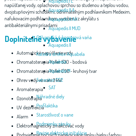
Aquapedis I L
napúšťanej vody, oplachovou sprchou so studenou a teplou vodou,
Aquapedis II A
dvojstupňovými schodíkmi, odnímateľným podhlavníkom Medexim,
nafukovacím podhlavníkom, vyrobená z akrylátu s
Aquapedis II AH
antibakteriálnymi prísadami
Aquapedis II MUD
Doplniteľné vybavenie
Galvanická 4-komorová vaňa
Aquapedis II
Automatické napúšťanie vody
Katedra strekov Aquabela
Aquabela
Chromatoterapia Koller S30 - bodová
Aquabela M
Chromatoterapia Koller D90 - kruhový tvar
Saturátor CO2
Ohrev vody vo vani 3 kW
SAT
Aromaterapia
Náhradné diely
Ozonoterapia
Profilaktika
UV dezinfekcia
Starostlivosť o vane
Alarm
Podmienky záruky
Elektromagnetický zmäkčovač vody
Revízie elektrickej inštalácie
Podsvietenie bočných panelov vane teplou bielou farbou