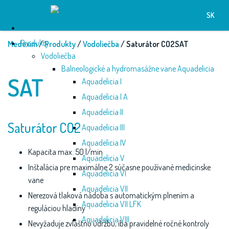
SK
Úvod
Produkty
Medexim
/
Produkty
/
Vodoliečba
/ Saturátor CO2SAT
Vodoliečba
Balneologické a hydromasážne vane Aquadelicia
SAT
Aquadelicia I
Aquadelicia I A
Aquadelicia II
Saturátor CO2
Aquadelicia III
Aquadelicia IV
Kapacita max. 50 l/min
Aquadelicia V
Inštalácia pre maximálne 2 súčasne používané medicínske
Aquadelicia VI
vane
Aquadelicia VII
Nerezová tlaková nádoba s automatickým plnením a
Aquadelicia VII LFK
reguláciou hladiny
Aquadelicia VIII
Nevyžaduje zvláštnu údržbu, iba pravidelné ročné kontroly