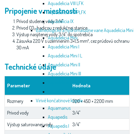
Aquadelicia VIII LFK
Pripojenie v miestnosti
Aquadelicia VIII PLFK
Prívod studenej vody 3/4"
Aquadelicia IX
Prívod CO₂ hadicou z redukčnej stanice
Balneologické a hydromasážne vane Aquadelicia Mini
Výstup nasýtenej vody 3/4" do spotrebiča
Aquadelicia Mini
Zásuvka 220 V s uzemnením 3×1,5 mm², cez prúdovú ochranu
Aquadelicia Mini I
30 mA
Aquadelicia Mini I L
Technické údaje
Aquadelicia Mini II
Aquadelicia Mini III
Aquadelicia Mini III L
Parameter
Hodnota
Aquadelicia Mini III LB
Vírivé končatinové kúpele
Rozmery
320 × 450 × 2200 mm
Aquamanus
Prívod vody
3/4"
Aquapedis
Výstup saturovanej vody
3/4"
Aquapedis I