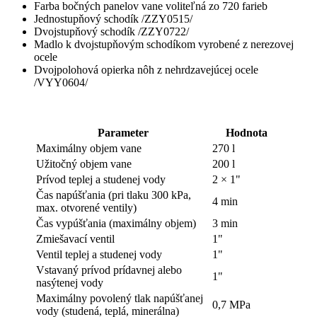
Farba bočných panelov vane voliteľná zo 720 farieb
Jednostupňový schodík /ZZY0515/
Dvojstupňový schodík /ZZY0722/
Madlo k dvojstupňovým schodíkom vyrobené z nerezovej
ocele
Dvojpolohová opierka nôh z nehrdzavejúcej ocele
/VYY0604/
Parameter
Hodnota
Maximálny objem vane
270 l
Užitočný objem vane
200 l
Prívod teplej a studenej vody
2 × 1"
Čas napúšťania (pri tlaku 300 kPa,
4 min
max. otvorené ventily)
Čas vypúšťania (maximálny objem)
3 min
Zmiešavací ventil
1"
Ventil teplej a studenej vody
1"
Vstavaný prívod prídavnej alebo
1"
nasýtenej vody
Maximálny povolený tlak napúšťanej
0,7 MPa
vody (studená, teplá, minerálna)