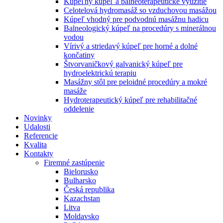
Kúpeľný kúpeľ a balneoterapeutické využitie
Celotelová hydromasáž so vzduchovou masážou
Kúpeľ vhodný pre podvodnú masážnu hadicu
Balneologický kúpeľ na procedúry s minerálnou
vodou
Vírivý a striedavý kúpeľ pre horné a dolné
končatiny
Štvorvaničkový galvanický kúpeľ pre
hydroelektrickú terapiu
Masážny stôl pre peloidné procedúry a mokré
masáže
Hydroterapeutický kúpeľ pre rehabilitačné
oddelenie
Novinky
Udalosti
Referencie
Kvalita
Kontakty
Firemné zastúpenie
Bielorusko
Bulharsko
Česká republika
Kazachstan
Litva
Moldavsko