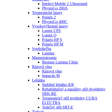
Intelect Mobile 2 Ultrasound
PhysioGo 200A
Terapeutické lasery
Polaris 2
PhysioGo 400C
Vysokovýkonné lasery
Lumix CPS
Lumix Q
Polaris HP S
Polaris HP M
Svetloliečba
Lumina
Magnetoterapia
Biomag Lumina Clinic
Rázová vlna
Rázová vlna
Impactis M
Lehátka
Stabilné lehátko KR
Rehabilitačný a masážny stôl dvojdielny
SRK-RE
Terapeutický stôl trojdielny CUBA
ELECTRA
Trakčný stôl SRT-E
Trakcie