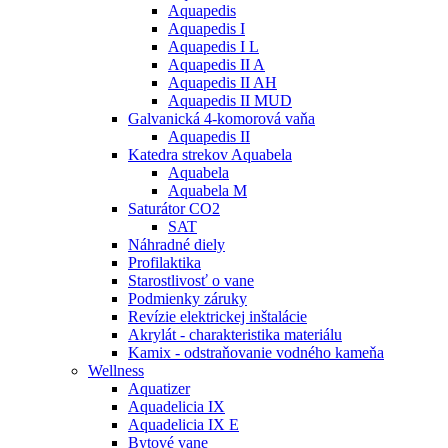
Aquapedis
Aquapedis I
Aquapedis I L
Aquapedis II A
Aquapedis II AH
Aquapedis II MUD
Galvanická 4-komorová vaňa
Aquapedis II
Katedra strekov Aquabela
Aquabela
Aquabela M
Saturátor CO2
SAT
Náhradné diely
Profilaktika
Starostlivosť o vane
Podmienky záruky
Revízie elektrickej inštalácie
Akrylát - charakteristika materiálu
Kamix - odstraňovanie vodného kameňa
Wellness
Aquatizer
Aquadelicia IX
Aquadelicia IX E
Bytové vane