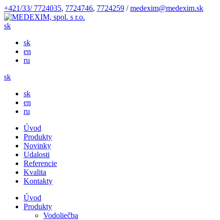
+421/33/ 7724035
,
7724746
,
7724259
/
medexim@medexim.sk
sk
sk
en
ru
sk
sk
en
ru
Úvod
Produkty
Novinky
Udalosti
Referencie
Kvalita
Kontakty
Úvod
Produkty
Vodoliečba