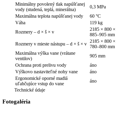
Minimálny povolený tlak napúšťanej
0,3 MPa
vody (studená, teplá, minerálna)
Maximálna teplota napúšťanej vody
60 °C
Váha
119 kg
2185 × 800 ×
Rozmery – d × š × v
885–905 mm
2185 × 800 ×
Rozmery v mieste nástupu – d × š × v
780–800 mm
Maximálna výška vane (vrátane
905 mm
ventilov)
Ochrana proti prelivu vody
áno
Výškovo nastaviteľné nohy vane
áno
Ergonomické oporné madlá
áno
uľahčujúce vstup do vane
Technické údaje
Fotogaléria