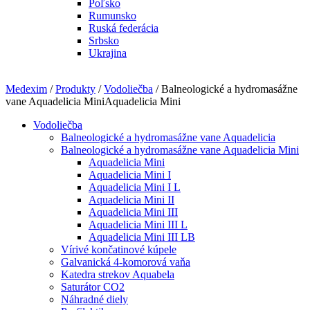
Poľsko
Rumunsko
Ruská federácia
Srbsko
Ukrajina
Medexim
/
Produkty
/
Vodoliečba
/ Balneologické a hydromasážne
vane Aquadelicia MiniAquadelicia Mini
Vodoliečba
Balneologické a hydromasážne vane Aquadelicia
Balneologické a hydromasážne vane Aquadelicia Mini
Aquadelicia Mini
Aquadelicia Mini I
Aquadelicia Mini I L
Aquadelicia Mini II
Aquadelicia Mini III
Aquadelicia Mini III L
Aquadelicia Mini III LB
Vírivé končatinové kúpele
Galvanická 4-komorová vaňa
Katedra strekov Aquabela
Saturátor CO2
Náhradné diely