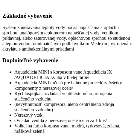
Základné vybavenie
Systém zmiešavania teploty vody počas napúšťania a oplachu
sprchou, analógovým teplomerom napúšťanej vody, ventilom
prídavnej, alebo saturovanej vody, oplachovou sprchou so studenou
a teplou vodou, odnímateľným podhlavníkom Medexim, vyrobená z
akrylátu s antibakteriálnymi prísadami
Doplniteľné vybavenie
Aquadelicia MINI s korpusom vane Aquadelicia IX
/AQUADELICIA IX iba v bielej farbe/
Aquadelicia MINI určená pre bahenné procedúry /všetky
komponenty z nerezovej ocele/
Rýchlospojka a ovládací ventil externého pripojenia
stlačeného vzduchu
(nevyhnutnosť kompresora, alebo centrálneho zdroja
stlačeného vzduchu)
Nerezový vtok
Ovládač ventila z nerezovej ocele /cena za 1 kus/
Voliteľná farba korpusu vane: modrá, tyrkysová, zelená,
hrášková zelená