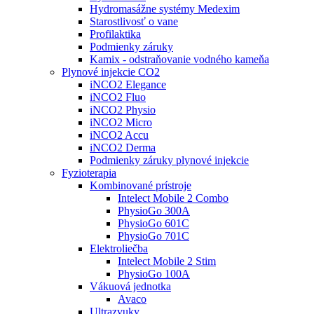
Hydromasážne systémy Medexim
Starostlivosť o vane
Profilaktika
Podmienky záruky
Kamix - odstraňovanie vodného kameňa
Plynové injekcie CO2
iNCO2 Elegance
iNCO2 Fluo
iNCO2 Physio
iNCO2 Micro
iNCO2 Accu
iNCO2 Derma
Podmienky záruky plynové injekcie
Fyzioterapia
Kombinované prístroje
Intelect Mobile 2 Combo
PhysioGo 300A
PhysioGo 601C
PhysioGo 701C
Elektroliečba
Intelect Mobile 2 Stim
PhysioGo 100A
Vákuová jednotka
Avaco
Ultrazvuky