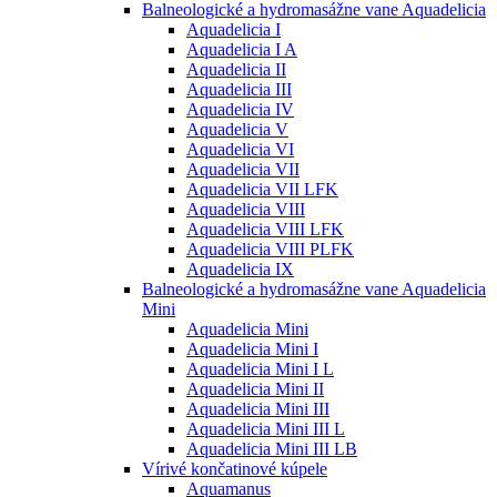
Balneologické a hydromasážne vane Aquadelicia
Aquadelicia I
Aquadelicia I A
Aquadelicia II
Aquadelicia III
Aquadelicia IV
Aquadelicia V
Aquadelicia VI
Aquadelicia VII
Aquadelicia VII LFK
Aquadelicia VIII
Aquadelicia VIII LFK
Aquadelicia VIII PLFK
Aquadelicia IX
Balneologické a hydromasážne vane Aquadelicia
Mini
Aquadelicia Mini
Aquadelicia Mini I
Aquadelicia Mini I L
Aquadelicia Mini II
Aquadelicia Mini III
Aquadelicia Mini III L
Aquadelicia Mini III LB
Vírivé končatinové kúpele
Aquamanus