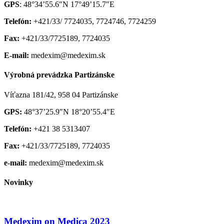
GPS
: 48°34’55.6″N 17°49’15.7″E
Telefón:
+421/33/ 7724035, 7724746, 7724259
Fax:
+421/33/7725189, 7724035
E-mail:
medexim@medexim.sk
Výrobná prevádzka Partizánske
Víťazna 181/42, 958 04 Partizánske
GPS:
48°37’25.9″N 18°20’55.4″E
Telefón:
+421 38 5313407
Fax:
+421/33/7725189, 7724035
e-mail:
medexim@medexim.sk
Novinky
Medexim on Medica 2023