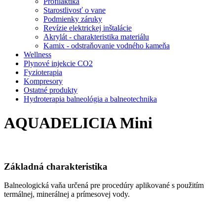
Profilaktika
Starostlivosť o vane
Podmienky záruky
Revízie elektrickej inštalácie
Akrylát - charakteristika materiálu
Kamix - odstraňovanie vodného kameňa
Wellness
Plynové injekcie CO2
Fyzioterapia
Kompresory
Ostatné produkty
Hydroterapia balneológia a balneotechnika
AQUADELICIA Mini
Základná cha
rakteristika
Balneologická vaňa určená pre procedúry aplikované s použitím
termálnej, minerálnej a prímesovej vody.