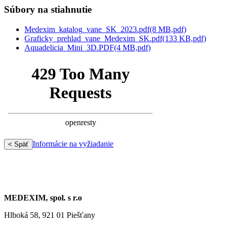
Súbory na stiahnutie
Medexim_katalog_vane_SK_2023.pdf
(8 MB,
pdf)
Graficky_prehlad_vane_Medexim_SK.pdf
(133 KB,
pdf)
Aquadelicia_Mini_3D.PDF
(4 MB,
pdf)
Informácie na vyžiadanie
< Späť
MEDEXIM, spol. s r.o
Hlboká 58, 921 01 Piešťany