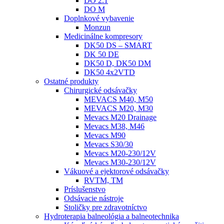
DO 2.1
DO M
Doplnkové vybavenie
Monzun
Medicinálne kompresory
DK50 DS – SMART
DK 50 DE
DK50 D, DK50 DM
DK50 4x2VTD
Ostatné produkty
Chirurgické odsávačky
MEVACS M40, M50
MEVACS M20, M30
Mevacs M20 Drainage
Mevacs M38, M46
Mevacs M90
Mevacs S30/30
Mevacs M20-230/12V
Mevacs M30-230/12V
Vákuové a ejektorové odsávačky
RVTM, TM
Príslušenstvo
Odsávacie nástroje
Stoličky pre zdravotníctvo
Hydroterapia balneológia a balneotechnika