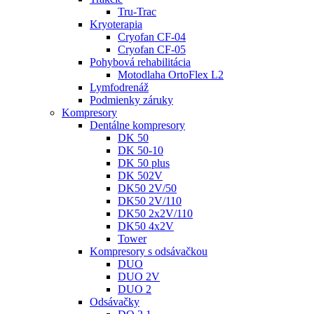
Tru-Trac
Kryoterapia
Cryofan CF-04
Cryofan CF-05
Pohybová rehabilitácia
Motodlaha OrtoFlex L2
Lymfodrenáž
Podmienky záruky
Kompresory
Dentálne kompresory
DK 50
DK 50-10
DK 50 plus
DK 502V
DK50 2V/50
DK50 2V/110
DK50 2x2V/110
DK50 4x2V
Tower
Kompresory s odsávačkou
DUO
DUO 2V
DUO 2
Odsávačky