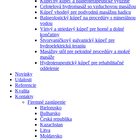
Kúpeľný kúpeľ a balneoterapeutické využitie
Celotelová hydromasáž so vzduchovou masážou
Kúpeľ vhodný pre podvodnú masážnu hadicu
Balneologický kúpeľ na procedúry s minerálnou
vodou
Vírivý a striedavý kúpeľ pre horné a dolné
končatiny
Štvorvaničkový galvanický kúpeľ pre
hydroelektrickú terapiu
Masážny stôl pre peloidné procedúry a mokré
masáže
Hydroterapeutický kúpeľ pre rehabilitačné
oddelenie
Novinky
Udalosti
Referencie
Kvalita
Kontakty
Firemné zastúpenie
Bielorusko
Bulharsko
Česká republika
Kazachstan
Litva
Moldavsko