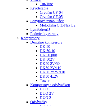
Tru-Trac
Kryoterapia
Cryofan CF-04
Cryofan CF-05
Pohybová rehabilitácia
Motodlaha OrtoFlex L2
Lymfodrenáž
Podmienky záruky
Kompresory
Dentálne kompresory
DK 50
DK 50-10
DK 50 plus
DK 502V
DK50 2V/50
DK50 2V/110
DK50 2x2V/110
DK50 4x2V
Tower
Kompresory s odsávačkou
DUO
DUO 2V
DUO 2
Odsávačky