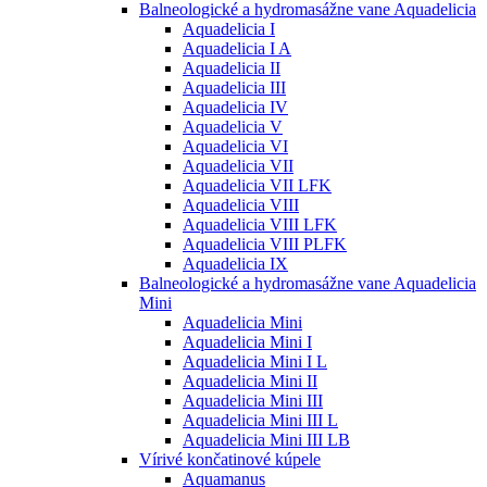
Balneologické a hydromasážne vane Aquadelicia
Aquadelicia I
Aquadelicia I A
Aquadelicia II
Aquadelicia III
Aquadelicia IV
Aquadelicia V
Aquadelicia VI
Aquadelicia VII
Aquadelicia VII LFK
Aquadelicia VIII
Aquadelicia VIII LFK
Aquadelicia VIII PLFK
Aquadelicia IX
Balneologické a hydromasážne vane Aquadelicia
Mini
Aquadelicia Mini
Aquadelicia Mini I
Aquadelicia Mini I L
Aquadelicia Mini II
Aquadelicia Mini III
Aquadelicia Mini III L
Aquadelicia Mini III LB
Vírivé končatinové kúpele
Aquamanus