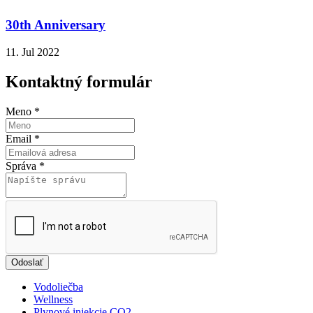
30th Anniversary
11. Jul 2022
Kontaktný formulár
Meno
*
Email
*
Správa
*
Odoslať
Vodoliečba
Wellness
Plynové injekcie CO2