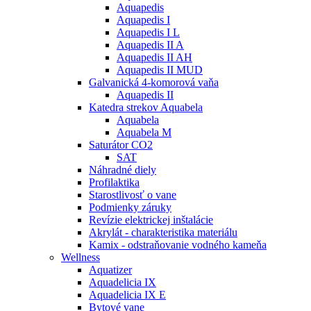
Aquapedis
Aquapedis I
Aquapedis I L
Aquapedis II A
Aquapedis II AH
Aquapedis II MUD
Galvanická 4-komorová vaňa
Aquapedis II
Katedra strekov Aquabela
Aquabela
Aquabela M
Saturátor CO2
SAT
Náhradné diely
Profilaktika
Starostlivosť o vane
Podmienky záruky
Revízie elektrickej inštalácie
Akrylát - charakteristika materiálu
Kamix - odstraňovanie vodného kameňa
Wellness
Aquatizer
Aquadelicia IX
Aquadelicia IX E
Bytové vane