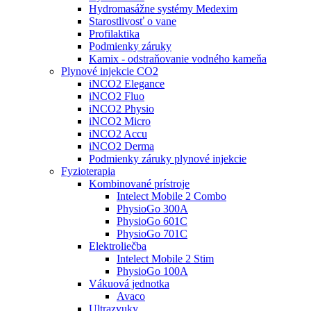
Hydromasážne systémy Medexim
Starostlivosť o vane
Profilaktika
Podmienky záruky
Kamix - odstraňovanie vodného kameňa
Plynové injekcie CO2
iNCO2 Elegance
iNCO2 Fluo
iNCO2 Physio
iNCO2 Micro
iNCO2 Accu
iNCO2 Derma
Podmienky záruky plynové injekcie
Fyzioterapia
Kombinované prístroje
Intelect Mobile 2 Combo
PhysioGo 300A
PhysioGo 601C
PhysioGo 701C
Elektroliečba
Intelect Mobile 2 Stim
PhysioGo 100A
Vákuová jednotka
Avaco
Ultrazvuky