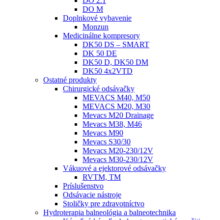
DO 2.1
DO M
Doplnkové vybavenie
Monzun
Medicinálne kompresory
DK50 DS – SMART
DK 50 DE
DK50 D, DK50 DM
DK50 4x2VTD
Ostatné produkty
Chirurgické odsávačky
MEVACS M40, M50
MEVACS M20, M30
Mevacs M20 Drainage
Mevacs M38, M46
Mevacs M90
Mevacs S30/30
Mevacs M20-230/12V
Mevacs M30-230/12V
Vákuové a ejektorové odsávačky
RVTM, TM
Príslušenstvo
Odsávacie nástroje
Stoličky pre zdravotníctvo
Hydroterapia balneológia a balneotechnika