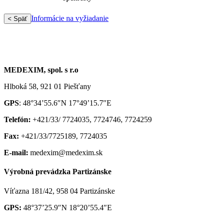
Informácie na vyžiadanie
< Späť
MEDEXIM, spol. s r.o
Hlboká 58, 921 01 Piešťany
GPS
: 48°34’55.6″N 17°49’15.7″E
Telefón:
+421/33/ 7724035, 7724746, 7724259
Fax:
+421/33/7725189, 7724035
E-mail:
medexim@medexim.sk
Výrobná prevádzka Partizánske
Víťazna 181/42, 958 04 Partizánske
GPS:
48°37’25.9″N 18°20’55.4″E