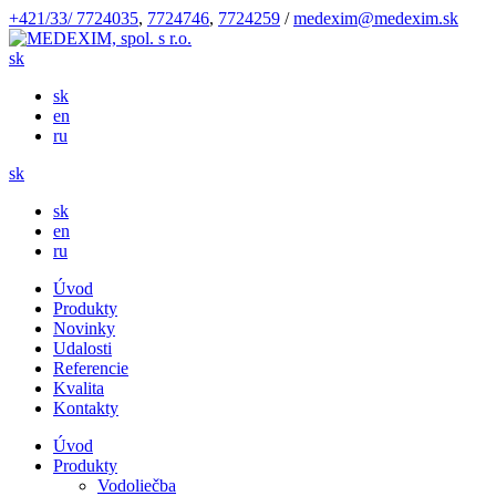
+421/33/ 7724035
,
7724746
,
7724259
/
medexim@medexim.sk
sk
sk
en
ru
sk
sk
en
ru
Úvod
Produkty
Novinky
Udalosti
Referencie
Kvalita
Kontakty
Úvod
Produkty
Vodoliečba