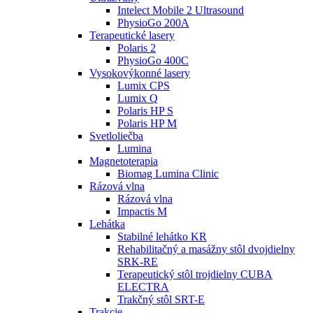
Intelect Mobile 2 Ultrasound
PhysioGo 200A
Terapeutické lasery
Polaris 2
PhysioGo 400C
Vysokovýkonné lasery
Lumix CPS
Lumix Q
Polaris HP S
Polaris HP M
Svetloliečba
Lumina
Magnetoterapia
Biomag Lumina Clinic
Rázová vlna
Rázová vlna
Impactis M
Lehátka
Stabilné lehátko KR
Rehabilitačný a masážny stôl dvojdielny
SRK-RE
Terapeutický stôl trojdielny CUBA
ELECTRA
Trakčný stôl SRT-E
Trakcie