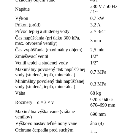
230 V / 50 Hz
Napätie
/ 1~
Výkon
0,7 kW
Príkon (prúd)
3,2 A
Prívod teplej a studenej vody
2 × 3/4"
Čas napúšťania (pri tlaku 300 kPa,
3 min
max. otvorené ventily)
Čas vypúšťania (maximálny objem)
2,5 min
Zmiešavací ventil
1/2"
Ventil teplej a studenej vody
1/2"
Maximálny povolený tlak napúšťanej
0,7 MPa
vody (studená, teplá, minerálna)
Minimálny povolený tlak napúšťanej
0,3 MPa
vody (studená, teplá, minerálna)
Váha
68 kg
920 × 940 ×
Rozmery – d × š × v
670–690 mm
Maximálna výška vane (vrátane
690 mm
ventilov)
Výškovo nastaviteľné nohy vane
áno (4)
Ochrana čerpadla pred suchým
áno