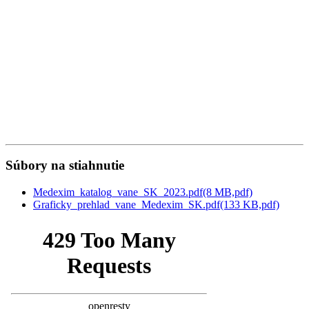
Súbory na stiahnutie
Medexim_katalog_vane_SK_2023.pdf
(8 MB,
pdf)
Graficky_prehlad_vane_Medexim_SK.pdf
(133 KB,
pdf)