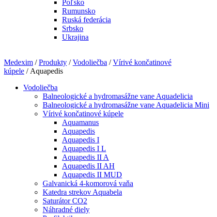
Poľsko
Rumunsko
Ruská federácia
Srbsko
Ukrajina
Medexim
/
Produkty
/
Vodoliečba
/
Vírivé končatinové
kúpele
/ Aquapedis
Vodoliečba
Balneologické a hydromasážne vane Aquadelicia
Balneologické a hydromasážne vane Aquadelicia Mini
Vírivé končatinové kúpele
Aquamanus
Aquapedis
Aquapedis I
Aquapedis I L
Aquapedis II A
Aquapedis II AH
Aquapedis II MUD
Galvanická 4-komorová vaňa
Katedra strekov Aquabela
Saturátor CO2
Náhradné diely