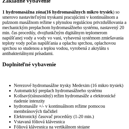
Základné vybavenie
1 hydromasážna zóna(16 hydromasážnych mikro trysiek
) so
smerovo nastaviteľnými tryskami pracujúcimi v kontinuálnom a
pulznom masážnom režime s plynulou reguláciou privzdušňovania a
mechanickým preplachom hydromasážneho systému, nastavený 20
min. čas procedúy, dvojfunkčným digitálnym teplomerom
napúšťanej vody a vody vo vani, vybavená systémom zmiešavania
teploty vody počas napúšťania a oplachu sprchou, oplachovou
sprchou so studenou a teplou vodou, vyrobená z akrylátu s
antibakteriálnymi prísadami.
Doplniteľné vybavenie
Nerezové hydromasážne trysky Medexim (16 mikro trysiek)
Automatický preplach hydromasážneho systému
Kolísavý(sínusoidný) režim hydromasáže a elektronické
riadenie intenzity
hydromasáže +/- v kontinuálnom režime pomocou
membránových tlačidiel
Elektronický časovač procedúry (1-20 min.)
Vstavaná fóliová klávesnica
Fóliová klávesnica na vertikálnom stojane