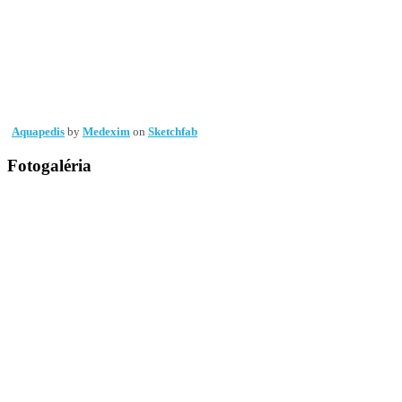
Aquapedis
by
Medexim
on
Sketchfab
Fotogaléria