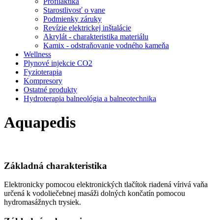
Profilaktika
Starostlivosť o vane
Podmienky záruky
Revízie elektrickej inštalácie
Akrylát - charakteristika materiálu
Kamix - odstraňovanie vodného kameňa
Wellness
Plynové injekcie CO2
Fyzioterapia
Kompresory
Ostatné produkty
Hydroterapia balneológia a balneotechnika
Aquapedis
Základná charakteristika
Elektronicky pomocou elektronických tlačítok riadená vírivá vaňa
určená k vodoliečebnej masáži dolných končatín pomocou
hydromasážnych trysiek.