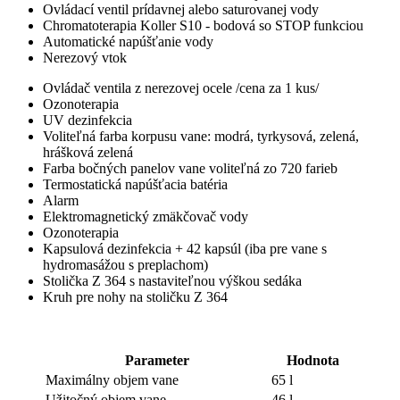
Ovládací ventil prídavnej alebo saturovanej vody
Chromatoterapia Koller S10 - bodová so STOP funkciou
Automatické napúšťanie vody
Nerezový vtok
Ovládač ventila z nerezovej ocele /cena za 1 kus/
Ozonoterapia
UV dezinfekcia
Voliteľná farba korpusu vane: modrá, tyrkysová, zelená,
hrášková zelená
Farba bočných panelov vane voliteľná zo 720 farieb
Termostatická napúšťacia batéria
Alarm
Elektromagnetický zmäkčovač vody
Ozonoterapia
Kapsulová dezinfekcia + 42 kapsúl (iba pre vane s
hydromasážou s preplachom)
Stolička Z 364 s nastaviteľnou výškou sedáka
Kruh pre nohy na stoličku Z 364
Parameter
Hodnota
Maximálny objem vane
65 l
Užitočný objem vane
46 l