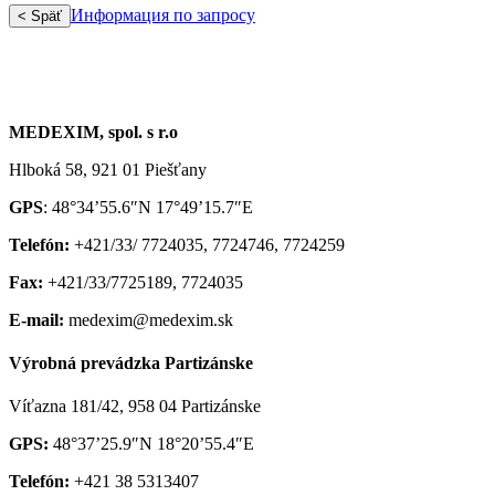
Информация по запросу
< Späť
MEDEXIM, spol. s r.o
Hlboká 58, 921 01 Piešťany
GPS
: 48°34’55.6″N 17°49’15.7″E
Telefón:
+421/33/ 7724035, 7724746, 7724259
Fax:
+421/33/7725189, 7724035
E-mail:
medexim@medexim.sk
Výrobná prevádzka Partizánske
Víťazna 181/42, 958 04 Partizánske
GPS:
48°37’25.9″N 18°20’55.4″E
Telefón:
+421 38 5313407