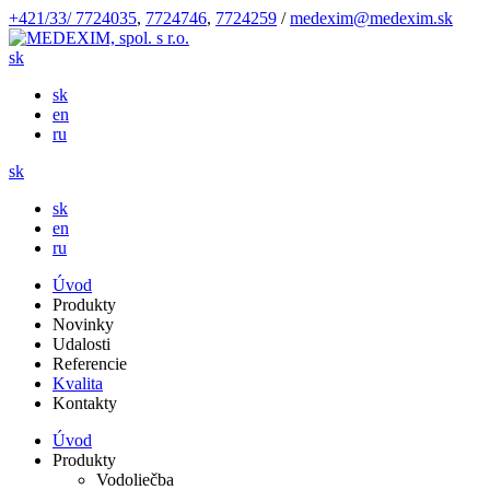
+421/33/ 7724035
,
7724746
,
7724259
/
medexim@medexim.sk
sk
sk
en
ru
sk
sk
en
ru
Úvod
Produkty
Novinky
Udalosti
Referencie
Kvalita
Kontakty
Úvod
Produkty
Vodoliečba