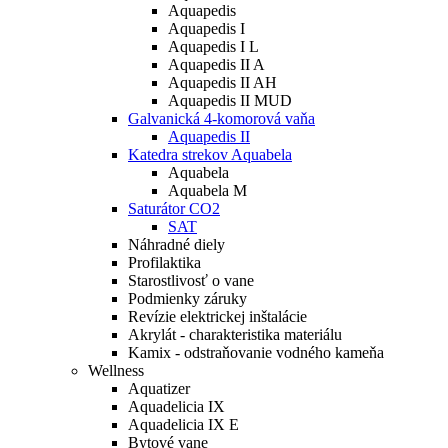
Aquapedis
Aquapedis I
Aquapedis I L
Aquapedis II A
Aquapedis II AH
Aquapedis II MUD
Galvanická 4-komorová vaňa
Aquapedis II
Katedra strekov Aquabela
Aquabela
Aquabela M
Saturátor CO2
SAT
Náhradné diely
Profilaktika
Starostlivosť o vane
Podmienky záruky
Revízie elektrickej inštalácie
Akrylát - charakteristika materiálu
Kamix - odstraňovanie vodného kameňa
Wellness
Aquatizer
Aquadelicia IX
Aquadelicia IX E
Bytové vane