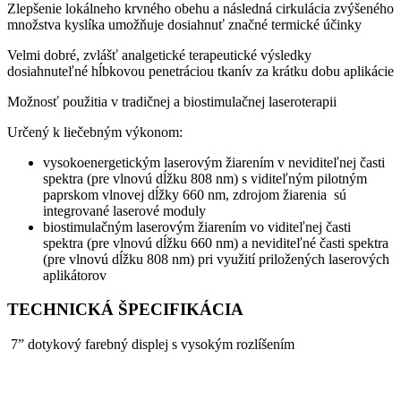
Zlepšenie lokálneho krvného obehu a následná cirkulácia zvýšeného
množstva kyslíka umožňuje dosiahnuť značné termické účinky
Velmi dobré, zvlášť analgetické terapeutické výsledky
dosiahnuteľné hĺbkovou penetráciou tkanív za krátku dobu aplikácie
Možnosť použitia v tradičnej a biostimulačnej laseroterapii
Určený k liečebným výkonom:
vysokoenergetickým laserovým žiarením v neviditeľnej časti
spektra (pre vlnovú dĺžku 808 nm) s viditeľným pilotným
paprskom vlnovej dĺžky 660 nm, zdrojom žiarenia sú
integrované laserové moduly
biostimulačným laserovým žiarením vo viditeľnej časti
spektra (pre vlnovú dĺžku 660 nm) a neviditeľné časti spektra
(pre vlnovú dĺžku 808 nm) pri využití priložených laserových
aplikátorov
TECHNICKÁ ŠPECIFIKÁCIA
7” dotykový farebný displej s vysokým rozlíšením