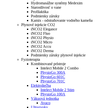
Hydromasážne systémy Medexim
Starostlivosť o vane
Profilaktika
Podmienky záruky
Kamix - odstraňovanie vodného kameňa
Plynové injekcie CO2
iNCO2 Elegance
iNCO2 Fluo
iNCO2 Physio
iNCO2 Micro
iNCO2 Accu
iNCO2 Derma
Podmienky záruky plynové injekcie
Fyzioterapia
Kombinované prístroje
Intelect Mobile 2 Combo
PhysioGo 300A
PhysioGo 601C
PhysioGo 701C
Elektroliečba
Intelect Mobile 2 Stim
PhysioGo 100A
Vákuová jednotka
Avaco
Ultrazvuky