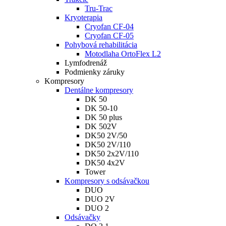
Tru-Trac
Kryoterapia
Cryofan CF-04
Cryofan CF-05
Pohybová rehabilitácia
Motodlaha OrtoFlex L2
Lymfodrenáž
Podmienky záruky
Kompresory
Dentálne kompresory
DK 50
DK 50-10
DK 50 plus
DK 502V
DK50 2V/50
DK50 2V/110
DK50 2x2V/110
DK50 4x2V
Tower
Kompresory s odsávačkou
DUO
DUO 2V
DUO 2
Odsávačky