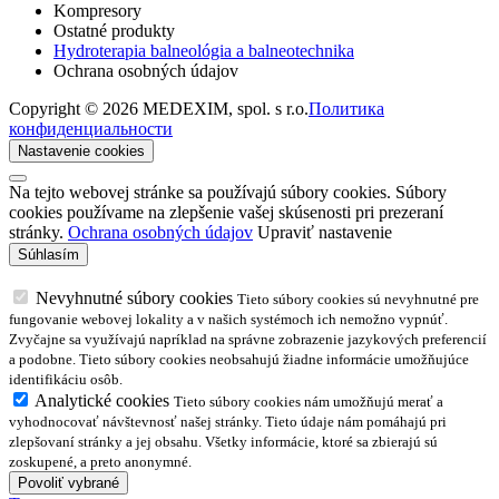
Kompresory
Ostatné produkty
Hydroterapia balneológia a balneotechnika
Ochrana osobných údajov
Copyright © 2026 MEDEXIM, spol. s r.o.
Политика
конфиденциальности
Nastavenie cookies
Na tejto webovej stránke sa používajú súbory cookies. Súbory
cookies používame na zlepšenie vašej skúsenosti pri prezeraní
stránky.
Ochrana osobných údajov
Upraviť nastavenie
Nevyhnutné súbory cookies
Tieto súbory cookies sú nevyhnutné pre
fungovanie webovej lokality a v našich systémoch ich nemožno vypnúť.
Zvyčajne sa využívajú napríklad na správne zobrazenie jazykových preferencií
a podobne. Tieto súbory cookies neobsahujú žiadne informácie umožňujúce
identifikáciu osôb.
Analytické cookies
Tieto súbory cookies nám umožňujú merať a
vyhodnocovať návštevnosť našej stránky. Tieto údaje nám pomáhajú pri
zlepšovaní stránky a jej obsahu. Všetky informácie, ktoré sa zbierajú sú
zoskupené, a preto anonymné.