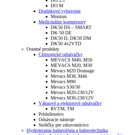
DO 2.1
DO M
Doplnkové vybavenie
Monzun
Medicinálne kompresory
DK50 DS – SMART
DK 50 DE
DK50 D, DK50 DM
DK50 4x2VTD
Ostatné produkty
Chirurgické odsávačky
MEVACS M40, M50
MEVACS M20, M30
Mevacs M20 Drainage
Mevacs M38, M46
Mevacs M90
Mevacs S30/30
Mevacs M20-230/12V
Mevacs M30-230/12V
Vákuové a ejektorové odsávačky
RVTM, TM
Príslušenstvo
Odsávacie nástroje
Stoličky pre zdravotníctvo
Hydroterapia balneológia a balneotechnika