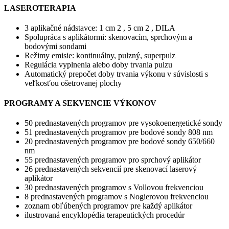
LASEROTERAPIA
3 aplikačné nádstavce: 1 cm 2 , 5 cm 2 , DILA
Spolupráca s aplikátormi: skenovacím, sprchovým a
bodovými sondami
Režimy emisie: kontinuálny, pulzný, superpulz
Regulácia vyplnenia alebo doby trvania pulzu
Automatický prepočet doby trvania výkonu v súvislosti s
veľkosťou ošetrovanej plochy
PROGRAMY A SEKVENCIE VÝKONOV
50 prednastavených programov pre vysokoenergetické sondy
51 prednastavených programov pre bodové sondy 808 nm
20 prednastavených programov pre bodové sondy 650/660
nm
55 prednastavených programov pro sprchový aplikátor
26 prednastavených sekvencií pre skenovací laserový
aplikátor
30 prednastavených programov s Vollovou frekvenciou
8 prednastavených programov s Nogierovou frekvenciou
zoznam obľúbených programov pre každý aplikátor
ilustrovaná encyklopédia terapeutických procedúr