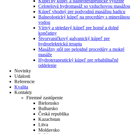
Kúpeľný kúpeľ a balneoterapeutické využitie
Celotelová hydromasáž so vzduchovou masážou
Kúpeľ vhodný pre podvodnú masážnu hadicu
Balneologický kúpeľ na procedúry s minerálnou
vodou
Vírivý a striedavý kúpeľ pre horné a dolné
končatiny
Štvorvaničkový galvanický kúpeľ pre
hydroelektrickú terapiu
Masážny stôl pre peloidné procedúry a mokré
masáže
Hydroterapeutický kúpeľ pre rehabilitačné
oddelenie
Novinky
Udalosti
Referencie
Kvalita
Kontakty
Firemné zastúpenie
Bielorusko
Bulharsko
Česká republika
Kazachstan
Litva
Moldavsko