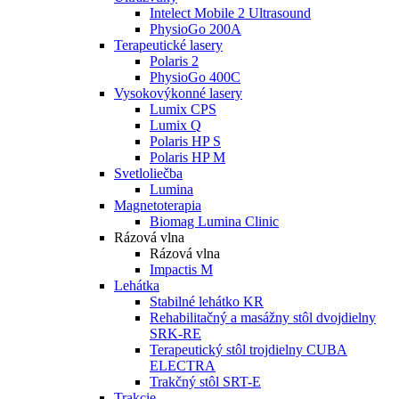
Intelect Mobile 2 Ultrasound
PhysioGo 200A
Terapeutické lasery
Polaris 2
PhysioGo 400C
Vysokovýkonné lasery
Lumix CPS
Lumix Q
Polaris HP S
Polaris HP M
Svetloliečba
Lumina
Magnetoterapia
Biomag Lumina Clinic
Rázová vlna
Rázová vlna
Impactis M
Lehátka
Stabilné lehátko KR
Rehabilitačný a masážny stôl dvojdielny
SRK-RE
Terapeutický stôl trojdielny CUBA
ELECTRA
Trakčný stôl SRT-E
Trakcie