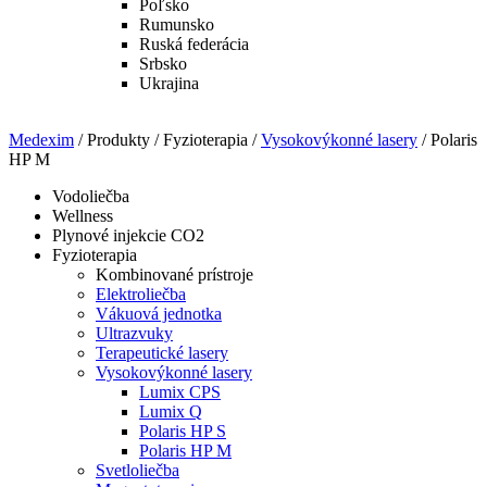
Poľsko
Rumunsko
Ruská federácia
Srbsko
Ukrajina
Medexim
/ Produkty / Fyzioterapia /
Vysokovýkonné lasery
/ Polaris
HP M
Vodoliečba
Wellness
Plynové injekcie CO2
Fyzioterapia
Kombinované prístroje
Elektroliečba
Vákuová jednotka
Ultrazvuky
Terapeutické lasery
Vysokovýkonné lasery
Lumix CPS
Lumix Q
Polaris HP S
Polaris HP M
Svetloliečba