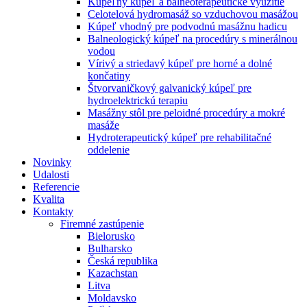
Kúpeľný kúpeľ a balneoterapeutické využitie
Celotelová hydromasáž so vzduchovou masážou
Kúpeľ vhodný pre podvodnú masážnu hadicu
Balneologický kúpeľ na procedúry s minerálnou
vodou
Vírivý a striedavý kúpeľ pre horné a dolné
končatiny
Štvorvaničkový galvanický kúpeľ pre
hydroelektrickú terapiu
Masážny stôl pre peloidné procedúry a mokré
masáže
Hydroterapeutický kúpeľ pre rehabilitačné
oddelenie
Novinky
Udalosti
Referencie
Kvalita
Kontakty
Firemné zastúpenie
Bielorusko
Bulharsko
Česká republika
Kazachstan
Litva
Moldavsko