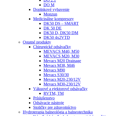
DO 2.1
DO M
Doplnkové vybavenie
Monzun
Medicinálne kompresory
DK50 DS – SMART
DK 50 DE
DK50 D, DK50 DM
DK50 4x2VTD
Ostatné produkty
Chirurgické odsávačky
MEVACS M40, M50
MEVACS M20, M30
Mevacs M20 Drainage
Mevacs M38, M46
Mevacs M90
Mevacs S30/30
Mevacs M20-230/12V
Mevacs M30-230/12V
Vákuové a ejektorové odsávačky
RVTM, TM
Príslušenstvo
Odsávacie nástroje
Stoličky pre zdravotníctvo
Hydroterapia balneológia a balneotechnika