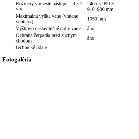
Rozmery v mieste nástupu – d × š
2465 × 990 ×
× v
910–930 mm
Maximálna výška vane (vrátane
1050 mm
ventilov)
Výškovo nastaviteľné nohy vane
áno
Ochrana čerpadla pred suchým
áno
chodom
Technické údaje
Fotogaléria