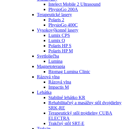
Intelect Mobile 2 Ultrasound
PhysioGo 200A
Terapeutické lasery
Polaris 2
PhysioGo 400C
Vysokovýkonné lasery
Lumix CPS
Lumix Q
Polaris HP S
Polaris HP M
Svetloliečba
Lumina
Magnetoterapia
Biomag Lumina Clinic
Rázová vlna
Rázová vlna
Impactis M
Lehátka
Stabilné lehátko KR
Rehabilitačný a masážny stôl dvojdielny
SRK-RE
Terapeutický stôl trojdielny CUBA
ELECTRA
Trakčný stôl SRT-E
Trakcie