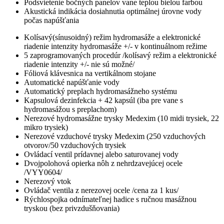
Podsvietenie bočných panelov vane teplou bielou farbou
Akustická indikácia dosiahnutia optimálnej úrovne vody
počas napúšťania
Kolísavý(sínusoidný) režim hydromasáže a elektronické
riadenie intenzity hydromasáže +/- v kontinuálnom režime
5 zaprogramovaných procedúr /kolísavý režim a elektronické
riadenie intenzity +/- nie sú možné/
Fóliová klávesnica na vertikálnom stojane
Automatické napúšťanie vody
Automatický preplach hydromasážneho systému
Kapsulová dezinfekcia + 42 kapsúl (iba pre vane s
hydromasážou s preplachom)
Nerezové hydromasážne trysky Medexim (10 midi trysiek, 22
mikro trysiek)
Nerezové vzduchové trysky Medexim (250 vzduchových
otvorov/50 vzduchových trysiek
Ovládací ventil prídavnej alebo saturovanej vody
Dvojpolohová opierka nôh z nehrdzavejúcej ocele
/VYY0604/
Nerezový vtok
Ovládač ventila z nerezovej ocele /cena za 1 kus/
Rýchlospojka odnímateľnej hadice s ručnou masážnou
tryskou (bez privzdušňovania)