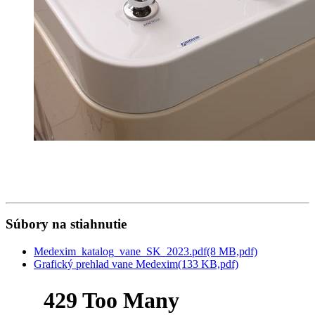
Súbory na stiahnutie
Medexim_katalog_vane_SK_2023.pdf
(8 MB,
pdf)
Grafický prehlad vane Medexim
(133 KB,
pdf)