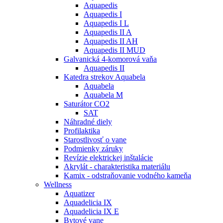
Aquapedis
Aquapedis I
Aquapedis I L
Aquapedis II A
Aquapedis II AH
Aquapedis II MUD
Galvanická 4-komorová vaňa
Aquapedis II
Katedra strekov Aquabela
Aquabela
Aquabela M
Saturátor CO2
SAT
Náhradné diely
Profilaktika
Starostlivosť o vane
Podmienky záruky
Revízie elektrickej inštalácie
Akrylát - charakteristika materiálu
Kamix - odstraňovanie vodného kameňa
Wellness
Aquatizer
Aquadelicia IX
Aquadelicia IX E
Bytové vane