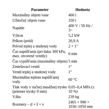
Parameter
Hodnota
Maximálny objem vane
460 l
Užitočný objem vane
350 l
400 V / 50 Hz /
Napätie
3~
Výkon
5,2 kW
Príkon (prúd)
26,9 A
Prívod teplej a studenej vody
2 × 1"
Čas napúšťania (pri tlaku 300 kPa,
6 min
max. otvorené ventily)
Čas vypúšťania (maximálny objem)
5 min
Zmiešavací ventil
1"
Ventil teplej a studenej vody
1"
Maximálna teplota napúšťanej
60 °C
vody
Tlak vody v ručnej masážnej tryske
0,05–0,4 MPa (±
(priemer trysky 9 mm)
10 %)
Váha
239 kg
2465 × 990 ×
Rozmery – d × š × v
1030–1050 mm