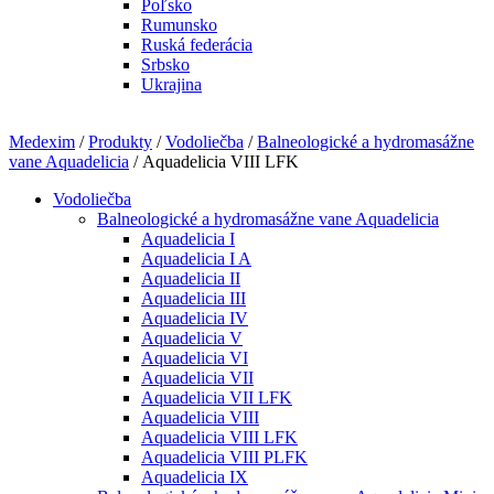
Poľsko
Rumunsko
Ruská federácia
Srbsko
Ukrajina
Medexim
/
Produkty
/
Vodoliečba
/
Balneologické a hydromasážne
vane Aquadelicia
/ Aquadelicia VIII LFK
Vodoliečba
Balneologické a hydromasážne vane Aquadelicia
Aquadelicia I
Aquadelicia I A
Aquadelicia II
Aquadelicia III
Aquadelicia IV
Aquadelicia V
Aquadelicia VI
Aquadelicia VII
Aquadelicia VII LFK
Aquadelicia VIII
Aquadelicia VIII LFK
Aquadelicia VIII PLFK
Aquadelicia IX