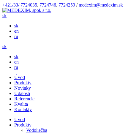
+421/33/ 7724035
,
7724746
,
7724259
/
medexim@medexim.sk
sk
sk
en
ru
sk
sk
en
ru
Úvod
Produkty
Novinky
Udalosti
Referencie
Kvalita
Kontakty
Úvod
Produkty
Vodoliečba