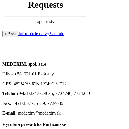
Informácie na vyžiadanie
< Späť
MEDEXIM, spol. s r.o
Hlboká 58, 921 01 Piešťany
GPS
: 48°34’55.6″N 17°49’15.7″E
Telefón:
+421/33/ 7724035, 7724746, 7724259
Fax:
+421/33/7725189, 7724035
E-mail:
medexim@medexim.sk
Výrobná prevádzka Partizánske