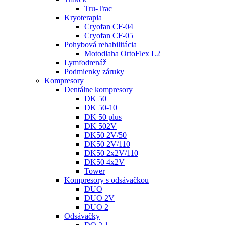
Tru-Trac
Kryoterapia
Cryofan CF-04
Cryofan CF-05
Pohybová rehabilitácia
Motodlaha OrtoFlex L2
Lymfodrenáž
Podmienky záruky
Kompresory
Dentálne kompresory
DK 50
DK 50-10
DK 50 plus
DK 502V
DK50 2V/50
DK50 2V/110
DK50 2x2V/110
DK50 4x2V
Tower
Kompresory s odsávačkou
DUO
DUO 2V
DUO 2
Odsávačky