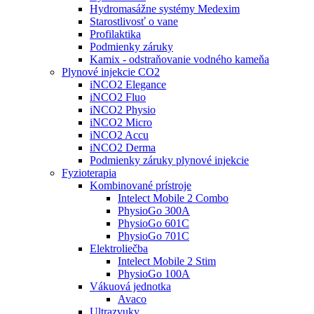
Hydromasážne systémy Medexim
Starostlivosť o vane
Profilaktika
Podmienky záruky
Kamix - odstraňovanie vodného kameňa
Plynové injekcie CO2
iNCO2 Elegance
iNCO2 Fluo
iNCO2 Physio
iNCO2 Micro
iNCO2 Accu
iNCO2 Derma
Podmienky záruky plynové injekcie
Fyzioterapia
Kombinované prístroje
Intelect Mobile 2 Combo
PhysioGo 300A
PhysioGo 601C
PhysioGo 701C
Elektroliečba
Intelect Mobile 2 Stim
PhysioGo 100A
Vákuová jednotka
Avaco
Ultrazvuky