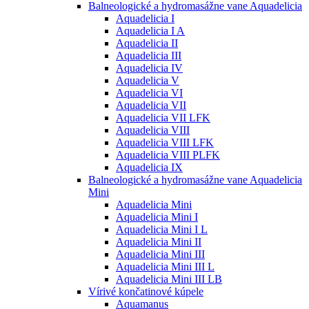
Balneologické a hydromasážne vane Aquadelicia
Aquadelicia I
Aquadelicia I A
Aquadelicia II
Aquadelicia III
Aquadelicia IV
Aquadelicia V
Aquadelicia VI
Aquadelicia VII
Aquadelicia VII LFK
Aquadelicia VIII
Aquadelicia VIII LFK
Aquadelicia VIII PLFK
Aquadelicia IX
Balneologické a hydromasážne vane Aquadelicia
Mini
Aquadelicia Mini
Aquadelicia Mini I
Aquadelicia Mini I L
Aquadelicia Mini II
Aquadelicia Mini III
Aquadelicia Mini III L
Aquadelicia Mini III LB
Vírivé končatinové kúpele
Aquamanus