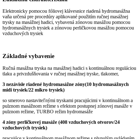
Elektronicky pomocou fóliovej klávesnice riadená hydromasážna
vaňa určená pre procedúry aplikované použitím ručnej masážnej
trysky na masážnej hadici, vybavená zónovou masážou pomocou
hydromasážnych trysiek a zónovou perličkovou masážou pomocou
vzduchových trysiek
Základné vyb
avenie
Ručná masážna tryska na masážnej hadici s kontinuálnou reguláciou
tlaku a privzdušňovania v ručnej masážnej tryske, tlakomer,
3 nezávisle riadené hydromasážne zóny(10 hydromasážnych
midi trysiek/22 mikro trysiek)
so smerovo nastaviteľnými tryskami pracujúcimi v kontinuálnom a
pulznom masážnom režime s efektom postupnej zónovej masáže v
pulznom režime, TURBO režim hydromasáže
4 zóny perličkovej masáže (408 vzduchových otvorov/24
vzduchových trysiek)
pracujúce v kontinuálnom masážnom režime s plynulým ovládaním