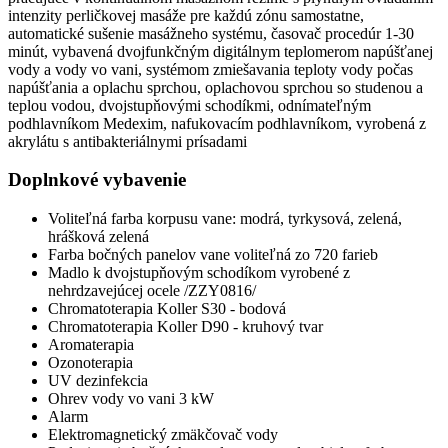
intenzity perličkovej masáže pre každú zónu samostatne,
automatické sušenie masážneho systému, časovač procedúr 1-30
minút, vybavená dvojfunkčným digitálnym teplomerom napúšťanej
vody a vody vo vani, systémom zmiešavania teploty vody počas
napúšťania a oplachu sprchou, oplachovou sprchou so studenou a
teplou vodou, dvojstupňovými schodíkmi, odnímateľným
podhlavníkom Medexim, nafukovacím podhlavníkom, vyrobená z
akrylátu s antibakteriálnymi prísadami
Doplnkové vybavenie
Voliteľná farba korpusu vane: modrá, tyrkysová, zelená,
hrášková zelená
Farba bočných panelov vane voliteľná zo 720 farieb
Madlo k dvojstupňovým schodíkom vyrobené z
nehrdzavejúcej ocele /ZZY0816/
Chromatoterapia Koller S30 - bodová
Chromatoterapia Koller D90 - kruhový tvar
Aromaterapia
Ozonoterapia
UV dezinfekcia
Ohrev vody vo vani 3 kW
Alarm
Elektromagnetický zmäkčovač vody