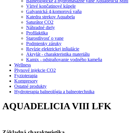
Balneologické a hydromasážne vane Aquadelicia Mini
Vírivé končatinové kúpele
Galvanická 4-komorová vaňa
Katedra strekov Aquabela
Saturátor CO2
Náhradné diely
Profilaktika
Starostlivosť o vane
Podmienky záruky
Revízie elektrickej inštalácie
Akrylát - charakteristika materiálu
Kamix - odstraňovanie vodného kameňa
Wellness
Plynové injekcie CO2
Fyzioterapia
Kompresory
Ostatné produkty
Hydroterapia balneológia a balneotechnika
AQUADELICIA VIII LFK
Základná charakteristika