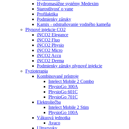
Hydromasážne systémy Medexim
Starostlivosť o vane
Profilaktika
Podmienky záruky
Kamix - odstraňovanie vodného kameňa
Plynové injekcie CO2
iNCO2 Elegance
iNCO2 Fluo
iNCO2 Physio
iNCO2 Micro
iNCO2 Accu
iNCO2 Derma
Podmienky záruky plynové injekcie
Fyzioterapia
Kombinované prístroje
Intelect Mobile 2 Combo
PhysioGo 300A
PhysioGo 601C
PhysioGo 701C
Elektroliečba
Intelect Mobile 2 Stim
PhysioGo 100A
Vákuová jednotka
Avaco
Ultrazvuky