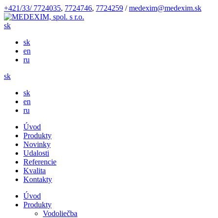
+421/33/ 7724035
,
7724746
,
7724259
/
medexim@medexim.sk
sk
sk
en
ru
sk
sk
en
ru
Úvod
Produkty
Novinky
Udalosti
Referencie
Kvalita
Kontakty
Úvod
Produkty
Vodoliečba