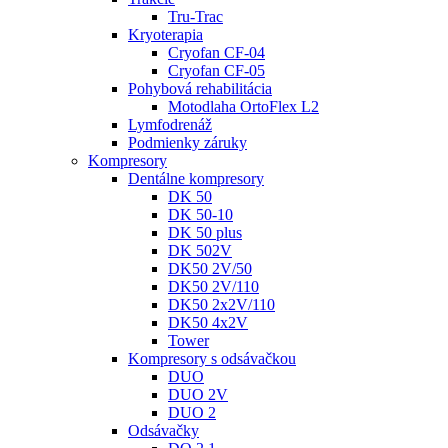
Tru-Trac
Kryoterapia
Cryofan CF-04
Cryofan CF-05
Pohybová rehabilitácia
Motodlaha OrtoFlex L2
Lymfodrenáž
Podmienky záruky
Kompresory
Dentálne kompresory
DK 50
DK 50-10
DK 50 plus
DK 502V
DK50 2V/50
DK50 2V/110
DK50 2x2V/110
DK50 4x2V
Tower
Kompresory s odsávačkou
DUO
DUO 2V
DUO 2
Odsávačky