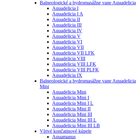
Balneologické a hydromasážne vane Aquadelicia
Aquadelicia I
Aquadelicia I A
Aquadelicia II
Aquadelicia III
Aquadelicia IV
Aquadelicia V
Aquadelicia VI
Aquadelicia VII
Aquadelicia VII LFK
Aquadelicia VIII
Aquadelicia VIII LFK
Aquadelicia VIII PLFK
Aquadelicia IX
Balneologické a hydromasážne vane Aquadelicia
Mini
Aquadelicia Mini
Aquadelicia Mini I
Aquadelicia Mini I L
Aquadelicia Mini II
Aquadelicia Mini III
Aquadelicia Mini III L
Aquadelicia Mini III LB
Vírivé končatinové kúpele
Aquamanus