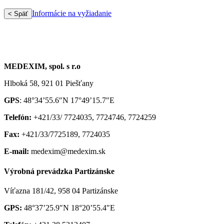
Informácie na vyžiadanie
< Späť
MEDEXIM, spol. s r.o
Hlboká 58, 921 01 Piešťany
GPS
: 48°34’55.6″N 17°49’15.7″E
Telefón:
+421/33/ 7724035, 7724746, 7724259
Fax:
+421/33/7725189, 7724035
E-mail:
medexim@medexim.sk
Výrobná prevádzka Partizánske
Víťazna 181/42, 958 04 Partizánske
GPS:
48°37’25.9″N 18°20’55.4″E