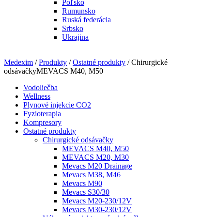
Poľsko
Rumunsko
Ruská federácia
Srbsko
Ukrajina
Medexim
/
Produkty
/
Ostatné produkty
/ Chirurgické
odsávačkyMEVACS M40, M50
Vodoliečba
Wellness
Plynové injekcie CO2
Fyzioterapia
Kompresory
Ostatné produkty
Chirurgické odsávačky
MEVACS M40, M50
MEVACS M20, M30
Mevacs M20 Drainage
Mevacs M38, M46
Mevacs M90
Mevacs S30/30
Mevacs M20-230/12V
Mevacs M30-230/12V