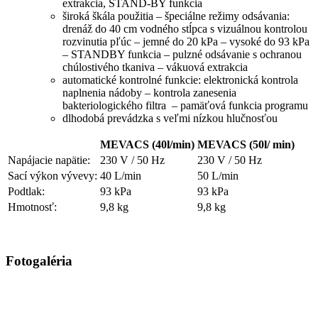
extrakcia, STAND-BY funkcia
široká škála použitia – špeciálne režimy odsávania:
drenáž do 40 cm vodného stĺpca s vizuálnou kontrolou
rozvinutia pľúc – jemné do 20 kPa – vysoké do 93 kPa
– STANDBY funkcia – pulzné odsávanie s ochranou
chúlostivého tkaniva – vákuová extrakcia
automatické kontrolné funkcie: elektronická kontrola
naplnenia nádoby – kontrola zanesenia
bakteriologického filtra – pamäťová funkcia programu
dlhodobá prevádzka s veľmi nízkou hlučnosťou
MEVACS (40l/min)
MEVACS (50l/ min)
Napájacie napätie:
230 V / 50 Hz
230 V / 50 Hz
Sací výkon vývevy:
40 L/min
50 L/min
Podtlak:
93 kPa
93 kPa
Hmotnosť:
9,8 kg
9,8 kg
Fotogaléria