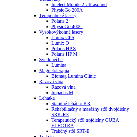
Intelect Mobile 2 Ultrasound
PhysioGo 200A
Terapeutické lasery
Polaris 2
PhysioGo 400C
Vysokovýkonné lasery
Lumix CPS
Lumix Q
Polaris HP S
Polaris HP M
Svetloliečba
Lumina
Magnetoterapia
Biomag Lumina Clinic
Rázová vlna
Rázová vlna
Impactis M
Lehátka
Stabilné lehátko KR
Rehabilitačný a masážny stôl dvojdielny
SRK-RE
Terapeutický stôl trojdielny CUBA
ELECTRA
Trakčný stôl SRT-E
Trakcie