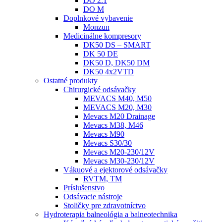
DO 2.1
DO M
Doplnkové vybavenie
Monzun
Medicinálne kompresory
DK50 DS – SMART
DK 50 DE
DK50 D, DK50 DM
DK50 4x2VTD
Ostatné produkty
Chirurgické odsávačky
MEVACS M40, M50
MEVACS M20, M30
Mevacs M20 Drainage
Mevacs M38, M46
Mevacs M90
Mevacs S30/30
Mevacs M20-230/12V
Mevacs M30-230/12V
Vákuové a ejektorové odsávačky
RVTM, TM
Príslušenstvo
Odsávacie nástroje
Stoličky pre zdravotníctvo
Hydroterapia balneológia a balneotechnika