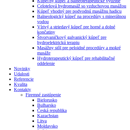
Kúpeľný kúpeľ a balneoterapeutické využitie
Celotelová hydromasáž so vzduchovou masážou
Kúpeľ vhodný pre podvodnú masážnu hadicu
Balneologický kúpeľ na procedúry s minerálnou
vodou
Vírivý a striedavý kúpeľ pre horné a dolné
končatiny
Štvorvaničkový galvanický kúpeľ pre
hydroelektrickú terapiu
Masážny stôl pre peloidné procedúry a mokré
masáže
Hydroterapeutický kúpeľ pre rehabilitačné
oddelenie
Novinky
Udalosti
Referencie
Kvalita
Kontakty
Firemné zastúpenie
Bielorusko
Bulharsko
Česká republika
Kazachstan
Litva
Moldavsko