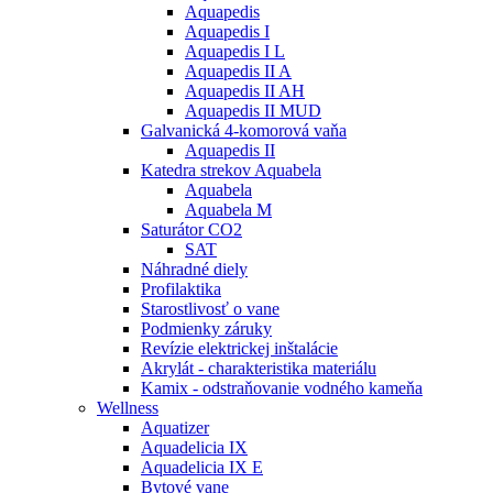
Aquapedis
Aquapedis I
Aquapedis I L
Aquapedis II A
Aquapedis II AH
Aquapedis II MUD
Galvanická 4-komorová vaňa
Aquapedis II
Katedra strekov Aquabela
Aquabela
Aquabela M
Saturátor CO2
SAT
Náhradné diely
Profilaktika
Starostlivosť o vane
Podmienky záruky
Revízie elektrickej inštalácie
Akrylát - charakteristika materiálu
Kamix - odstraňovanie vodného kameňa
Wellness
Aquatizer
Aquadelicia IX
Aquadelicia IX E
Bytové vane