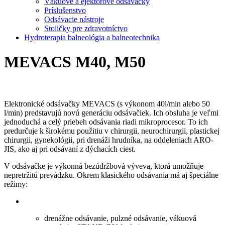
Vákuové a ejektorové odsávačky
Príslušenstvo
Odsávacie nástroje
Stoličky pre zdravotníctvo
Hydroterapia balneológia a balneotechnika
MEVACS M40, M50
Elektronické odsávačky MEVACS (s výkonom 40l/min alebo 50
l/min) predstavujú novú generáciu odsávačiek. Ich obsluha je veľmi
jednoduchá a celý priebeh odsávania riadi mikroprocesor. To ich
predurčuje k širokému použitiu v chirurgii, neurochirurgii, plastickej
chirurgii, gynekológii, pri drenáži hrudníka, na oddeleniach ARO-
JIS, ako aj pri odsávaní z dýchacích ciest.
V odsávačke je výkonná bezúdržbová výveva, ktorá umožňuje
nepretržitú prevádzku. Okrem klasického odsávania má aj špeciálne
režimy:
drenážne odsávanie, pulzné odsávanie, vákuová