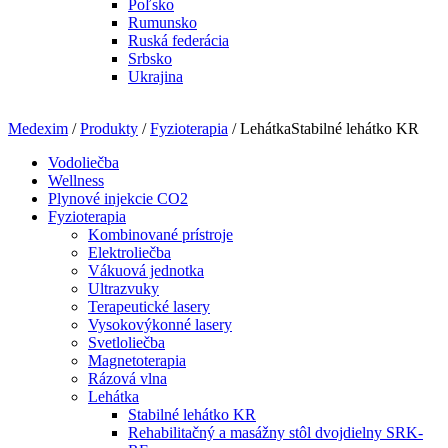
Poľsko
Rumunsko
Ruská federácia
Srbsko
Ukrajina
Medexim
/
Produkty
/
Fyzioterapia
/ LehátkaStabilné lehátko KR
Vodoliečba
Wellness
Plynové injekcie CO2
Fyzioterapia
Kombinované prístroje
Elektroliečba
Vákuová jednotka
Ultrazvuky
Terapeutické lasery
Vysokovýkonné lasery
Svetloliečba
Magnetoterapia
Rázová vlna
Lehátka
Stabilné lehátko KR
Rehabilitačný a masážny stôl dvojdielny SRK-