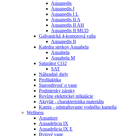
Aquapedis
Aquapedis I
Aquapedis I L
Aquapedis II A
Aquapedis II AH
Aquapedis II MUD
Galvanická 4-komorová vaňa
Aquapedis II
Katedra strekov Aquabela
Aquabela
Aquabela M
Saturátor CO2
SAT
Náhradné diely
Profilaktika
Starostlivosť o vane
Podmienky záruky
Revízie elektrickej inštalácie
Akrylát - charakteristika materiálu
Kamix - odstraňovanie vodného kameňa
Wellness
Aquatizer
Aquadelicia IX
Aquadelicia IX E
Bytové vane