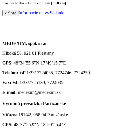
Rozmer lôžka – 1900 x 63 mm
(+ 10 cm)
Informácie na vyžiadanie
< Späť
MEDEXIM, spol. s r.o
Hlboká 58, 921 01 Piešťany
GPS
: 48°34’55.6″N 17°49’15.7″E
Telefón:
+421/33/ 7724035, 7724746, 7724259
Fax:
+421/33/7725189, 7724035
E-mail:
medexim@medexim.sk
Výrobná prevádzka Partizánske
Víťazna 181/42, 958 04 Partizánske
GPS:
48°37’25.9″N 18°20’55.4″E