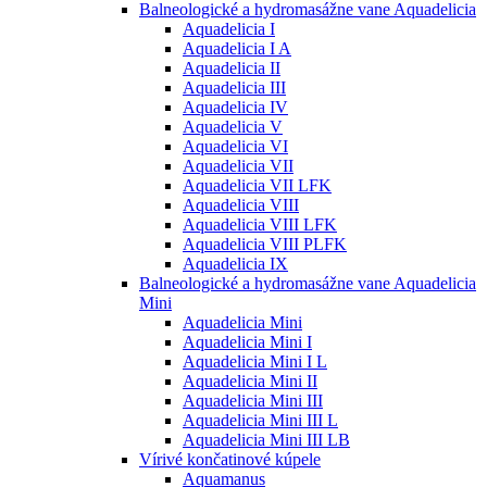
Balneologické a hydromasážne vane Aquadelicia
Aquadelicia I
Aquadelicia I A
Aquadelicia II
Aquadelicia III
Aquadelicia IV
Aquadelicia V
Aquadelicia VI
Aquadelicia VII
Aquadelicia VII LFK
Aquadelicia VIII
Aquadelicia VIII LFK
Aquadelicia VIII PLFK
Aquadelicia IX
Balneologické a hydromasážne vane Aquadelicia
Mini
Aquadelicia Mini
Aquadelicia Mini I
Aquadelicia Mini I L
Aquadelicia Mini II
Aquadelicia Mini III
Aquadelicia Mini III L
Aquadelicia Mini III LB
Vírivé končatinové kúpele
Aquamanus