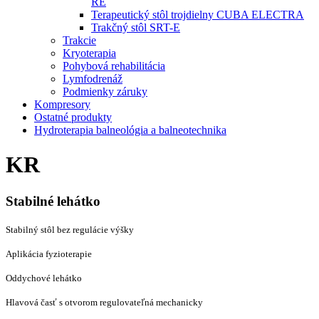
RE
Terapeutický stôl trojdielny CUBA ELECTRA
Trakčný stôl SRT-E
Trakcie
Kryoterapia
Pohybová rehabilitácia
Lymfodrenáž
Podmienky záruky
Kompresory
Ostatné produkty
Hydroterapia balneológia a balneotechnika
KR
Stabilné lehátko
Stabilný stôl bez regulácie výšky
Aplikácia fyzioterapie
Oddychové lehátko
Hlavová časť s otvorom regulovateľná mechanicky