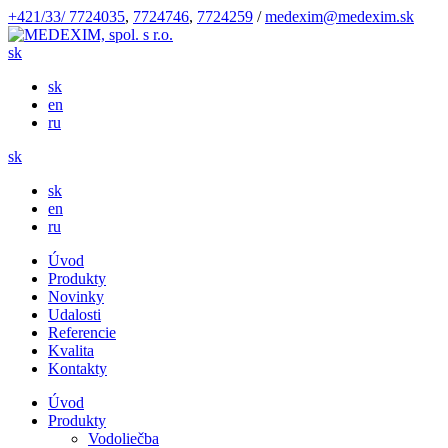
+421/33/ 7724035
,
7724746
,
7724259
/
medexim@medexim.sk
sk
sk
en
ru
sk
sk
en
ru
Úvod
Produkty
Novinky
Udalosti
Referencie
Kvalita
Kontakty
Úvod
Produkty
Vodoliečba