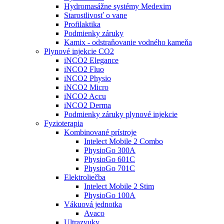
Hydromasážne systémy Medexim
Starostlivosť o vane
Profilaktika
Podmienky záruky
Kamix - odstraňovanie vodného kameňa
Plynové injekcie CO2
iNCO2 Elegance
iNCO2 Fluo
iNCO2 Physio
iNCO2 Micro
iNCO2 Accu
iNCO2 Derma
Podmienky záruky plynové injekcie
Fyzioterapia
Kombinované prístroje
Intelect Mobile 2 Combo
PhysioGo 300A
PhysioGo 601C
PhysioGo 701C
Elektroliečba
Intelect Mobile 2 Stim
PhysioGo 100A
Vákuová jednotka
Avaco
Ultrazvuky