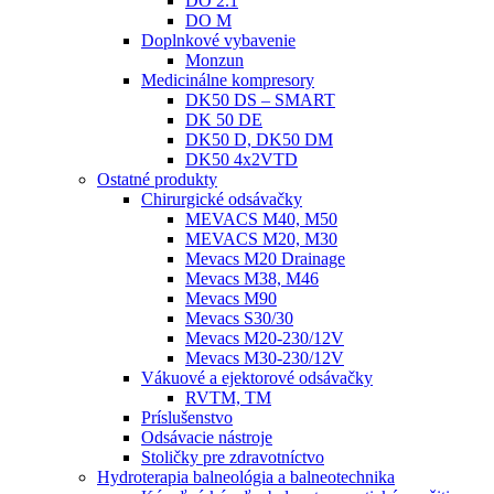
DO 2.1
DO M
Doplnkové vybavenie
Monzun
Medicinálne kompresory
DK50 DS – SMART
DK 50 DE
DK50 D, DK50 DM
DK50 4x2VTD
Ostatné produkty
Chirurgické odsávačky
MEVACS M40, M50
MEVACS M20, M30
Mevacs M20 Drainage
Mevacs M38, M46
Mevacs M90
Mevacs S30/30
Mevacs M20-230/12V
Mevacs M30-230/12V
Vákuové a ejektorové odsávačky
RVTM, TM
Príslušenstvo
Odsávacie nástroje
Stoličky pre zdravotníctvo
Hydroterapia balneológia a balneotechnika