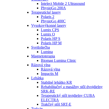
Intelect Mobile 2 Ultrasound
PhysioGo 200A
Terapeutické lasery
Polaris 2
PhysioGo 400C
Vysokovýkonné lasery
Lumix CPS
Lumix Q
Polaris HP S
Polaris HP M
Svetloliečba
Lumina
Magnetoterapia
Biomag Lumina Clinic
Rázová vlna
Rázová vlna
Impactis M
Lehátka
Stabilné lehátko KR
Rehabilitačný a masážny stôl dvojdielny
SRK-RE
Terapeutický stôl trojdielny CUBA
ELECTRA
Trakčný stôl SRT-E
Trakcie