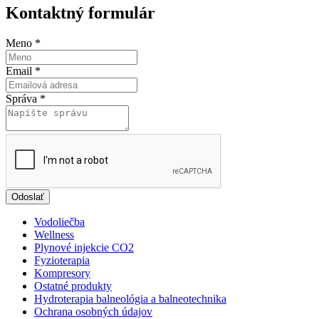
Kontaktný formulár
Meno
*
Email
*
Správa
*
Odoslať
Vodoliečba
Wellness
Plynové injekcie CO2
Fyzioterapia
Kompresory
Ostatné produkty
Hydroterapia balneológia a balneotechnika
Ochrana osobných údajov