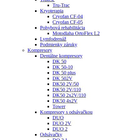
Tru-Trac
Kryoterapia
Cryofan CF-04
Cryofan CF-05
Pohybová rehabilitácia
Motodlaha OrtoFlex L2
Lymfodrenáž
Podmienky záruky
Kompresory
Dentálne kompresory
DK 50
DK 50-10
DK 50 plus
DK 502V
DK50 2V/50
DK50 2V/110
DK50 2x2V/110
DK50 4x2V
Tower
Kompresory s odsávačkou
DUO
DUO 2V
DUO 2
Odsávačky