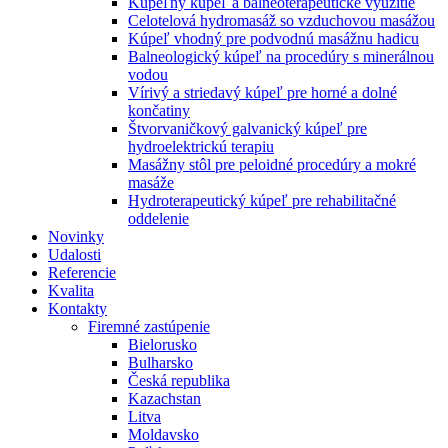
Kúpeľný kúpeľ a balneoterapeutické využitie
Celotelová hydromasáž so vzduchovou masážou
Kúpeľ vhodný pre podvodnú masážnu hadicu
Balneologický kúpeľ na procedúry s minerálnou
vodou
Vírivý a striedavý kúpeľ pre horné a dolné
končatiny
Štvorvaničkový galvanický kúpeľ pre
hydroelektrickú terapiu
Masážny stôl pre peloidné procedúry a mokré
masáže
Hydroterapeutický kúpeľ pre rehabilitačné
oddelenie
Novinky
Udalosti
Referencie
Kvalita
Kontakty
Firemné zastúpenie
Bielorusko
Bulharsko
Česká republika
Kazachstan
Litva
Moldavsko