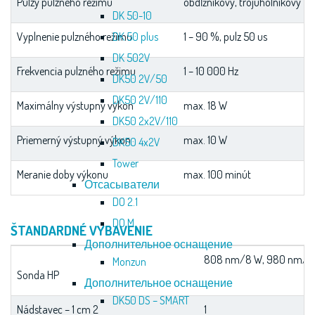
Pulzy pulzného režimu
obdĺžnikový, trojuholníkový
DK 50-10
Vyplnenie pulzného režimu
DK 50 plus
1 – 90 %, pulz 50 us
DK 502V
Frekvencia pulzného režimu
1 – 10 000 Hz
DK50 2V/50
DK50 2V/110
Maximálny výstupný výkon
max. 18 W
DK50 2x2V/110
Priemerný výstupný výkon
max. 10 W
DK50 4x2V
Tower
Meranie doby výkonu
max. 100 minút
Отсасыватели
DO 2.1
DO M
ŠTANDARDNÉ VYBAVENIE
Дополнительное оснащение
808 nm/8 W, 980 nm/1
Monzun
Sonda HP
Дополнительное оснащение
DK50 DS – SMART
Nádstavec – 1 cm 2
1