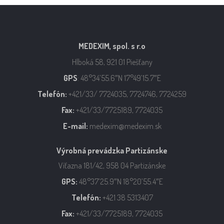
MEDEXIM, spol. s r.o
Hlboká 58, 921 01 Piešťany
GPS
: 48°34’55.6″N 17°49’15.7″E
Telefón:
+421/33/ 7724035, 7724746, 7724259
Fax:
+421/33/7725189, 7724035
E-mail:
medexim@medexim.sk
Výrobná prevádzka Partizánske
Víťazna 181/42, 958 04 Partizánske
GPS:
48°37’25.9″N 18°20’55.4″E
Telefón:
+421 38 5313407
Fax:
+421/33/7725189, 7724035