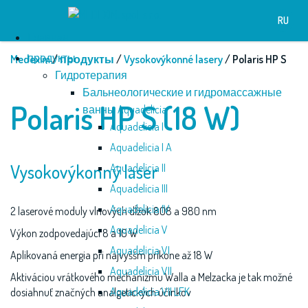
RU
Глaвнaя
продукты
Medexim
/
продукты
/
Vysokovýkonné lasery
/ Polaris HP S
Гидротерапия
Бальнеологические и гидромассажные
Polaris HP S (18 W)
ванны Aquadelicia
Aquadelicia I
Aquadelicia I A
Vysokovýkonný laser
Aquadelicia II
Aquadelicia III
Aquadelicia IV
2 laserové moduly vlnových dĺžok 808 a 980 nm
Aquadelicia V
Výkon zodpovedajúci 8 a 10 W
Aquadelicia VI
Aplikovaná energia pri najvyššm príkone až 18 W
Aquadelicia VII
Aktiváciou vrátkového mechanizmu Walla a Melzacka je tak možné
Aquadelicia VII LFK
dosiahnuť značných analgetických účinkov