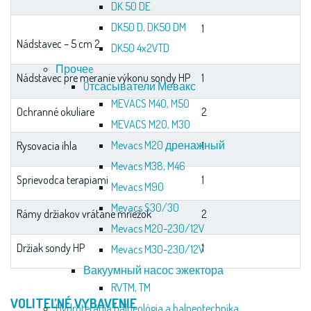
DK 50 DE
DK50 D, DK50 DM
1
Nádstavec – 5 cm 2
DK50 4x2VTD
Прочеe
Nádstavec pre meranie výkonu sondy HP
1
Oтсасыватели Мевакс
MEVACS M40, M50
Ochranné okuliare
2
MEVACS M20, M30
Mevacs M20 дренажный
Rysovacia ihla
1
Mevacs M38, M46
Sprievodca terapiami
1
Mevacs M90
Mevacs S30/30
Rámy držiakov vrátane mriežok
2
Mevacs M20-230/12V
Držiak sondy HP
1
Mevacs M30-230/12V
Вакуумный насос эжектора
RVTM, TM
VOLITEĽNÉ VYBAVENIE
Hydroterapia balneológia a balneotechnika