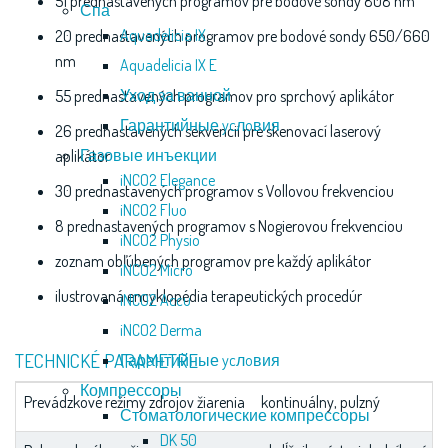
51 prednastavených programov pre bodové sondy 808 nm
Спа
Aquadelicia IX
20 prednastavených programov pre bodové sondy 650/660
nm
Aquadelicia IX E
Уход за ванной
55 prednastavených programov pro sprchový aplikátor
Гарантийные ycлoвия
26 prednastavených sekvencií pre skenovací laserový
Газовые инъекции
aplikátor
iNCO2 Elegance
30 prednastavených programov s Vollovou frekvenciou
iNCO2 Fluo
8 prednastavených programov s Nogierovou frekvenciou
iNCO2 Physio
zoznam obľúbených programov pre každý aplikátor
iNCO2 Micro
ilustrovaná encyklopédia terapeutických procedúr
iNCO2 Accu
iNCO2 Derma
TECHNICKÉ PARAMETRE
Гарантийные ycлoвия
Компрессоры
Prevádzkové režimy zdrojov žiarenia
kontinuálny, pulzný
Стоматологические компрессоры
DK 50