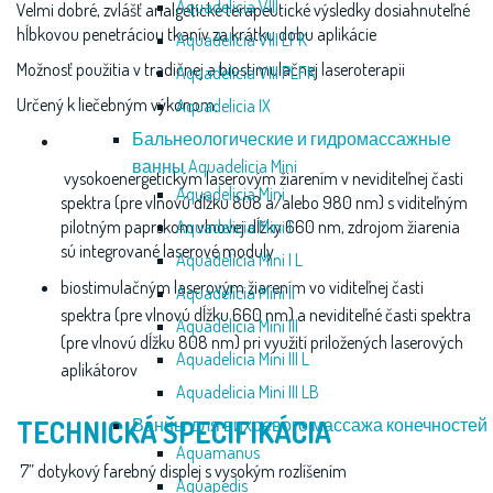
Aquadelicia VIII
Velmi dobré, zvlášť analgetické terapeutické výsledky dosiahnuteľné
hĺbkovou penetráciou tkanív za krátku dobu aplikácie
Aquadelicia VIII LFK
Možnosť použitia v tradičnej a biostimulačnej laseroterapii
Aquadelicia VIII PLFK
Určený k liečebným výkonom:
Aquadelicia IX
Бальнеологические и гидромассажные
ванны Aquadelicia Mini
vysokoenergetickým laserovým žiarením v neviditeľnej časti
Aquadelicia Mini
spektra (pre vlnovú dĺžku 808 a/alebo 980 nm) s viditeľným
pilotným paprskom vlnovej dĺžky 660 nm, zdrojom žiarenia
Aquadelicia Mini I
sú integrované laserové moduly
Aquadelicia Mini I L
biostimulačným laserovým žiarením vo viditeľnej časti
Aquadelicia Mini II
spektra (pre vlnovú dĺžku 660 nm) a neviditeľné časti spektra
Aquadelicia Mini III
(pre vlnovú dĺžku 808 nm) pri využití priložených laserových
Aquadelicia Mini III L
aplikátorov
Aquadelicia Mini III LB
TECHNICKÁ ŠPECIFIKÁCIA
Ванны для вихревого массажа конечностей
Aquamanus
7” dotykový farebný displej s vysokým rozlíšením
Aquapedis