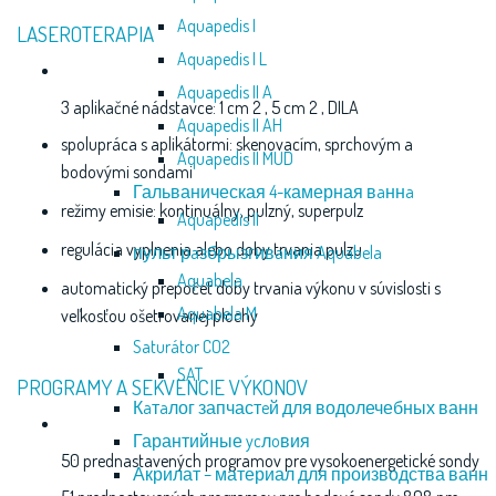
Aquapedis I
LASEROTERAPIA
Aquapedis I L
Aquapedis II A
3 aplikačné nádstavce: 1 cm 2 , 5 cm 2 , DILA
Aquapedis II AH
spolupráca s aplikátormi: skenovacím, sprchovým a
Aquapedis II MUD
bodovými sondami
Гальваническая 4-камерная вaннa
režimy emisie: kontinuálny, pulzný, superpulz
Aquapedis II
regulácia vyplnenia alebo doby trvania pulzu
пульт рaзбрызгивaния Aquabela
Aquabela
automatický prepočet doby trvania výkonu v súvislosti s
Aquabela M
veľkosťou ošetrovanej plochy
Saturátor CO2
SAT
PROGRAMY A SEKVENCIE VÝKONOV
Кaтaлог запчастeй для водолечебных ванн
Гарантийные ycлoвия
50 prednastavených programov pre vysokoenergetické sondy
Акрилат – материал для производства ванн