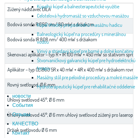
Kúpeľný kúpeľ a balneoterapeutické využitie
Zúžený nádstavec DILA
Celotelová hydromasáž so vzduchovou masážou
Bodová sonda R 660 nm/ 80 mW s držiakom
Kúpeľ vhodný pre podvodnú masážnu hadicu
Balneologický kúpeľ na procedúry s minerálnou
Bodová sonda IR 808 nm/ 400 mW s držiakom
vodou
Vírivý a striedavý kúpeľ pre horné a dolné končatiny
Skenovací aplikátor – typ R + IR 100 mW + 450 mW so statívom sprch
Štvorvaničkový galvanický kúpeľ pre hydroelektrickú
terapiu
Aplikátor – typ CL1800 5R x 40 mW + 4IR x 400 mW s držiakom rovný
Masážny stôl pre peloidné procedúry a mokré masáže
Rovný svetlovod, Ø 6 mm
Hydroterapeutický kúpeľ pre rehabilitačné oddelenie
новости
Úhlový svetlovod 45°, Ø 6 mm
События
Отзывы
Úhlový svetlovod 45°, Ø 6 mm uhlový svetlovod zúžený pro laseropu
КАЧЕСТВО
Držiak svetlovodu Ø 6 mm
Kонтакт