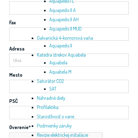
Aquapedis I L
Aquapedis II A
Aquapedis II AH
Fax
Aquapedis II MUD
Galvanická 4-komorová vaňa
Aquapedis II
Adresa
Katedra strekov Aquabela
Aquabela
Aquabela M
Mesto
Saturátor CO2
SAT
Náhradné diely
PSČ
Profilaktika
Starostlivosť o vane
Podmienky záruky
Overenie
*
Revízie elektrickej inštalácie