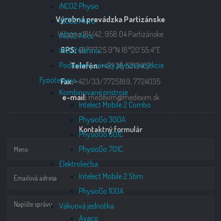
iNCO2 Physio
Výrobná prevádzka Partizánske
iNCO2 Micro
Víťazna 181/42, 958 04 Partizánske
iNCO2 Accu
GPS:
48°37’25.9″N 18°20’55.4″E
iNCO2 Derma
Podmienky záruky plynové injekcie
Telefón:
+421 38 5313407
Fyzioterapia
Fax:
+421/33/7725189, 7724035
Kombinované prístroje
e-mail:
medexim@medexim.sk
Intelect Mobile 2 Combo
PhysioGo 300A
Kontaktný formulár
PhysioGo 601C
PhysioGo 701C
Elektroliečba
Intelect Mobile 2 Stim
PhysioGo 100A
Vákuová jednotka
Avaco