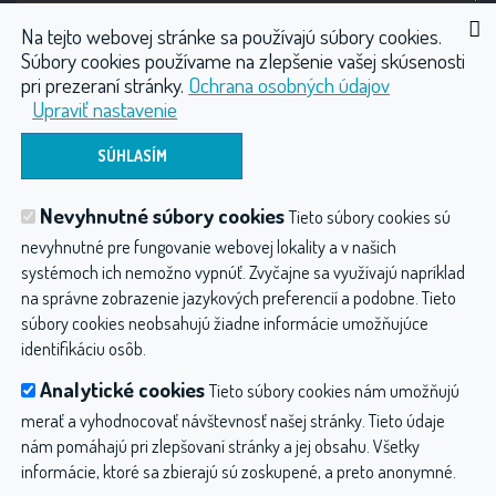
Ultrazvuky
Na tejto webovej stránke sa používajú súbory cookies.
Intelect Mobile 2 Ultrasound
Súbory cookies používame na zlepšenie vašej skúsenosti
pri prezeraní stránky.
Ochrana osobných údajov
PhysioGo 200A
Upraviť nastavenie
Terapeutické lasery
ODOSLAŤ
Polaris 2
PhysioGo 400C
Nevyhnutné súbory cookies
Vysokovýkonné lasery
Tieto súbory cookies sú
Vodoliečba
Wellness
Plynové injekcie CO2
Lumix CPS
nevyhnutné pre fungovanie webovej lokality a v našich
Fyzioterapia
Kompresory
Ostatné produkty
systémoch ich nemožno vypnúť. Zvyčajne sa využívajú napríklad
Lumix Q
na správne zobrazenie jazykových preferencií a podobne. Tieto
Polaris HP S
Hydroterapia balneológia a balneotechnika
súbory cookies neobsahujú žiadne informácie umožňujúce
Polaris HP M
identifikáciu osôb.
Ochrana osobných údajov
Svetloliečba
Analytické cookies
Tieto súbory cookies nám umožňujú
Lumina
merať a vyhodnocovať návštevnosť našej stránky. Tieto údaje
Magnetoterapia
nám pomáhajú pri zlepšovaní stránky a jej obsahu. Všetky
Biomag Lumina Clinic
informácie, ktoré sa zbierajú sú zoskupené, a preto anonymné.