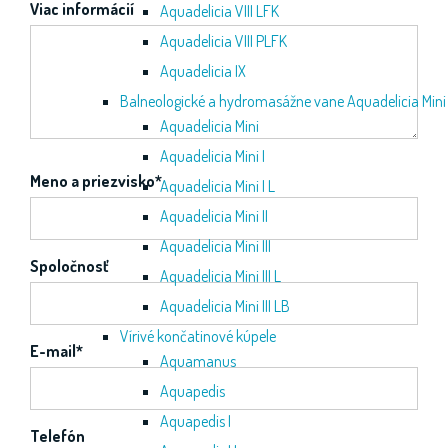
Viac informácií
Aquadelicia VIII LFK
Aquadelicia VIII PLFK
Aquadelicia IX
Balneologické a hydromasážne vane Aquadelicia Mini
Aquadelicia Mini
Aquadelicia Mini I
Meno a priezvisko
*
Aquadelicia Mini I L
Aquadelicia Mini II
Aquadelicia Mini III
Spoločnosť
Aquadelicia Mini III L
Aquadelicia Mini III LB
Vírivé končatinové kúpele
E-mail
*
Aquamanus
Aquapedis
Aquapedis I
Telefón