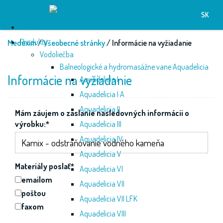
SK
Úvod
Produkty
Medexim
/
Všeobecné stránky
/ Informácie na vyžiadanie
Vodoliečba
Balneologické a hydromasážne vane Aquadelicia
Informácie na vyžiadanie
Aquadelicia I
Aquadelicia I A
Aquadelicia II
Mám záujem o zaslanie nasledovných informácii o
výrobku:*
Aquadelicia III
Aquadelicia IV
Aquadelicia V
Materiály poslať
*
Aquadelicia VI
emailom
Aquadelicia VII
poštou
Aquadelicia VII LFK
faxom
Aquadelicia VIII