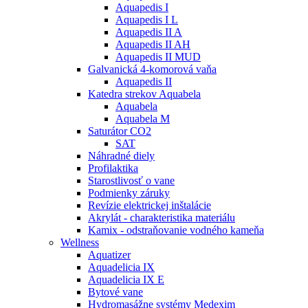
Aquapedis I
Aquapedis I L
Aquapedis II A
Aquapedis II AH
Aquapedis II MUD
Galvanická 4-komorová vaňa
Aquapedis II
Katedra strekov Aquabela
Aquabela
Aquabela M
Saturátor CO2
SAT
Náhradné diely
Profilaktika
Starostlivosť o vane
Podmienky záruky
Revízie elektrickej inštalácie
Akrylát - charakteristika materiálu
Kamix - odstraňovanie vodného kameňa
Wellness
Aquatizer
Aquadelicia IX
Aquadelicia IX E
Bytové vane
Hydromasážne systémy Medexim