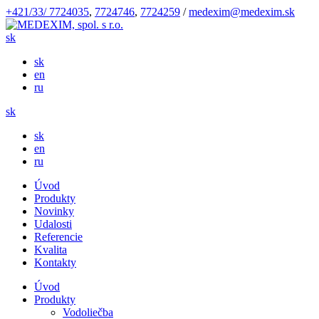
+421/33/ 7724035
,
7724746
,
7724259
/
medexim@medexim.sk
sk
sk
en
ru
sk
sk
en
ru
Úvod
Produkty
Novinky
Udalosti
Referencie
Kvalita
Kontakty
Úvod
Produkty
Vodoliečba