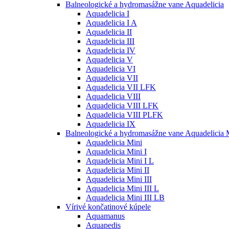
Balneologické a hydromasážne vane Aquadelicia
Aquadelicia I
Aquadelicia I A
Aquadelicia II
Aquadelicia III
Aquadelicia IV
Aquadelicia V
Aquadelicia VI
Aquadelicia VII
Aquadelicia VII LFK
Aquadelicia VIII
Aquadelicia VIII LFK
Aquadelicia VIII PLFK
Aquadelicia IX
Balneologické a hydromasážne vane Aquadelicia 
Aquadelicia Mini
Aquadelicia Mini I
Aquadelicia Mini I L
Aquadelicia Mini II
Aquadelicia Mini III
Aquadelicia Mini III L
Aquadelicia Mini III LB
Vírivé končatinové kúpele
Aquamanus
Aquapedis