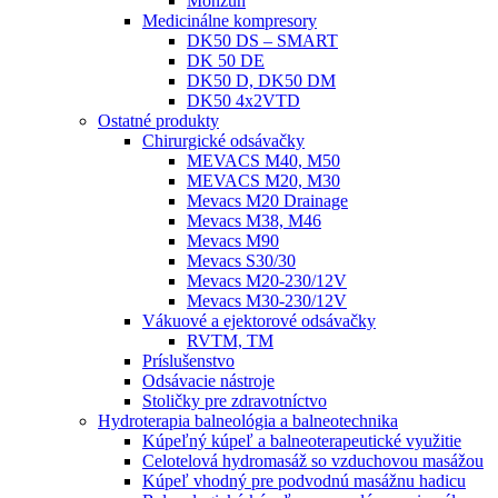
Monzun
Medicinálne kompresory
DK50 DS – SMART
DK 50 DE
DK50 D, DK50 DM
DK50 4x2VTD
Ostatné produkty
Chirurgické odsávačky
MEVACS M40, M50
MEVACS M20, M30
Mevacs M20 Drainage
Mevacs M38, M46
Mevacs M90
Mevacs S30/30
Mevacs M20-230/12V
Mevacs M30-230/12V
Vákuové a ejektorové odsávačky
RVTM, TM
Príslušenstvo
Odsávacie nástroje
Stoličky pre zdravotníctvo
Hydroterapia balneológia a balneotechnika
Kúpeľný kúpeľ a balneoterapeutické využitie
Celotelová hydromasáž so vzduchovou masážou
Kúpeľ vhodný pre podvodnú masážnu hadicu