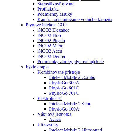
Starostlivosť o vane
Profilaktika
Podmienky záruky
Kamix - odstraňovanie vodného kameňa
Plynové injekcie CO2
iNCO2 Elegance
iNCO2 Fluo
iNCO2 Physio
iNCO2 Micro
iNCO2 Accu
iNCO2 Derma
Podmienky záruky plynové injekcie
Fyzioterapia
Kombinované prístroje
Intelect Mobile 2 Combo
PhysioGo 300A
PhysioGo 601C
PhysioGo 701C
Elektroliečba
Intelect Mobile 2 Stim
PhysioGo 100A
Vákuová jednotka
Avaco
Ultrazvuky
Intelect Mobile 2 Ultrasound