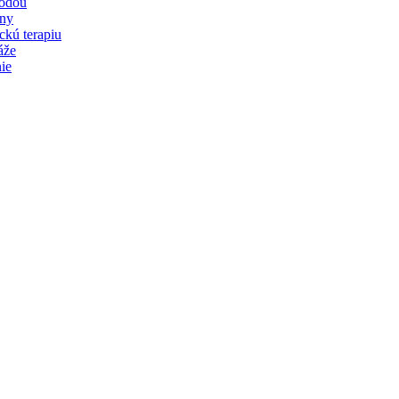
vodou
iny
ckú terapiu
áže
ie