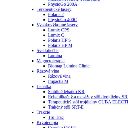
PhysioGo 200A
Terapeutické lasery
Polaris 2
PhysioGo 400C
Vysokovýkonné lasery
Lumix CPS
Lumix Q
Polaris HP S
Polaris HP M
Svetloliečba
Lumina
Magnetoterapia
Biomag Lumina Clinic
Rázová vlna
Rázová vlna
Impactis M
Lehátka
Stabilné lehátko KR
Rehabilitačný a masážny stôl dvojdielny 
Terapeutický stôl trojdielny CUBA ELEC
Trakčný stôl SRT-E
Trakcie
Tru-Trac
Kryoterapia
Cryofan CF-04