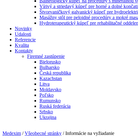
Balneologický kúpeľ na procedúry s minerálnou 
Vírivý a striedavý kúpeľ pre horné a dolné končat
Štvorvaničkový galvanický kúpeľ pre hydroelektri
Masážny stôl pre peloidné procedúry a mokré mas
Hydroterapeutický kúpeľ pre rehabilitačné oddelen
Novinky
Udalosti
Referencie
Kvalita
Kontakty
Firemné zastúpenie
Bielorusko
Bulharsko
Česká republika
Kazachstan
Litva
Moldavsko
Poľsko
Rumunsko
Ruská federácia
Srbsko
Ukrajina
Medexim
/
Všeobecné stránky
/ Informácie na vyžiadanie