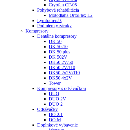
Cryofan CF-05
Pohybová rehabilitácia
Motodlaha OrtoFlex L2
Lymfodrenáž
Podmienky záruky
Kompresory
Dentálne kompresory
DK 50
DK 50-10
DK 50 plus
DK 502V
DK50 2V/50
DK50 2V/110
DK50 2x2V/110
DK50 4x2V
Tower
Kompresory s odsávačkou
DUO
DUO 2V
DUO 2
Odsávačky
DO 2.1
DO M
Doplnkové vybavenie