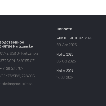
новости
WORLD HEALTH EXPO 2026
водственное
09. Jan 2026
иятие Partizánske
181/42, 958 04 Partizánske
Medica 2025
37’25.9″N 18°20’55.4″E
08. Oct 2025
 +421 38 5313407
Medica 2024
21/33/7725189, 7724035
17. Oct 2024
 medexim@medexim.sk