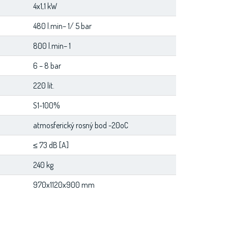
4x1,1 kW
480 l.min– 1/ 5 bar
800 l.min– 1
6 – 8 bar
220 lit.
S1-100%
atmosferický rosný bod -20oC
≤ 73 dB [A]
240 kg
970x1120x900 mm