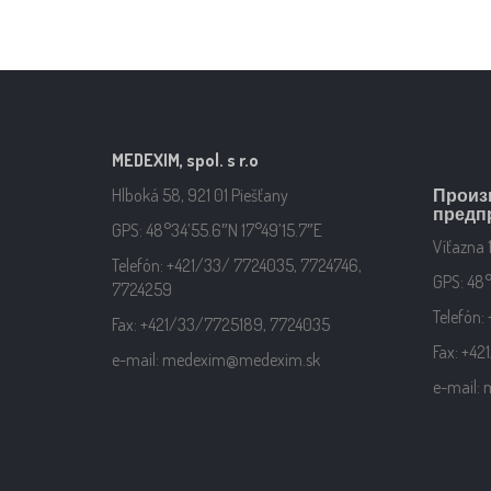
MEDEXIM, spol. s r.o
Hlboká 58, 921 01 Piešťany
Произ
предпр
GPS: 48°34’55.6″N 17°49’15.7″E
Víťazna 
Telefón: +421/33/ 7724035, 7724746,
GPS: 48°
7724259
Telefón:
Fax: +421/33/7725189, 7724035
Fax: +4
e-mail: medexim@medexim.sk
e-mail: