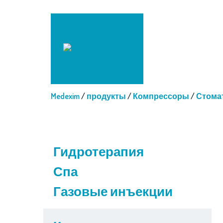
Medexim
/
продукты
/
Компрессоры
/
Стома
Гидротерапия
Спа
Газовые инъекции