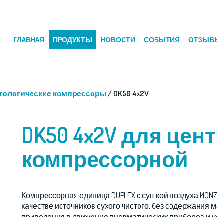
ГЛAВНAЯ
ПРОДУКТЫ
НОВОСТИ
СОБЫТИЯ
ОТЗЫВ
тологические компрессоры
/ DK50 4x2V
DK50 4x2V для це
компрессорной
Компрессорная единица DUPLEX с сушкой воздуха MONZ
качестве источников сухого чистого, без содержания 
приведения в движение пневматических приборов и у