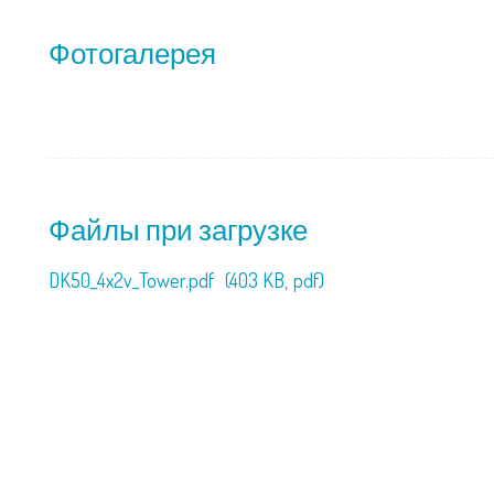
Фотогалерея
Файлы при загрузке
DK50_4x2v_Tower.pdf
(403 KB,
pdf)