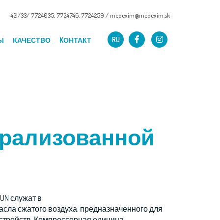
+421/33/ 7724035
,
7724746
,
7724259
/
medexim@medexim.sk
RU
Ы
КАЧЕСТВО
KОНТАКТ
нтрализованной
UN служат в
масла сжатого воздуха, предназначенного для
стройств. Компрессорная единица