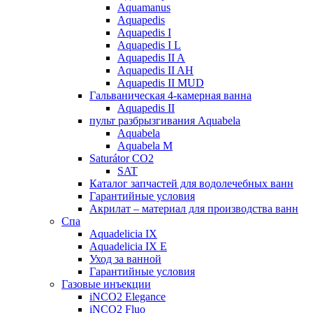
Aquamanus
Aquapedis
Aquapedis I
Aquapedis I L
Aquapedis II A
Aquapedis II AH
Aquapedis II MUD
Гальваническая 4-камерная вaннa
Aquapedis II
пульт рaзбрызгивaния Aquabela
Aquabela
Aquabela M
Saturátor CO2
SAT
Кaтaлог запчастeй для водолечебных ванн
Гарантийные ycлoвия
Акрилат – материал для производства ванн
Спа
Aquadelicia IX
Aquadelicia IX E
Уход за ванной
Гарантийные ycлoвия
Газовые инъекции
iNCO2 Elegance
iNCO2 Fluo