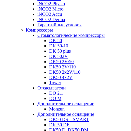
iNCO2 Physio
iNCO2 Micro
iNCO2 Accu
iNCO2 Derma
Гарантийные ycлoвия
Компрессоры
Стоматологические компрессоры
DK 50
DK 50-10
DK 50 plus
DK 502V
DK50 2V/50
DK50 2V/110
DK50 2x2V/110
DK50 4x2V
Tower
Отсасыватели
DO 2.1
DO M
Дополнительное оснащение
Monzun
Дополнительное оснащение
DK50 DS – SMART
DK 50 DE
DK50 D, DK50 DM