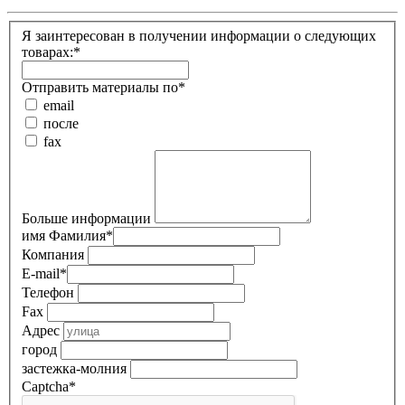
Я заинтересован в получении информации о следующих
товарах:*
Отправить материалы по
*
email
после
fax
Больше информации
имя Фамилия
*
Компания
E-mail
*
Телефон
Fax
Адрес
город
застежка-молния
Captcha
*