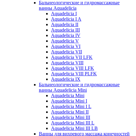
Бальнеологические и гидромассажные
ванны Aquadelicia
Aquadelicia I
Aquadelicia I A
Aquadelicia II
Aquadelicia III
Aquadelicia IV
Aquadelicia V
Aquadelicia VI
Aquadelicia VII
Aquadelicia VII LFK
Aquadelicia VIII
Aquadelicia VIII LFK
Aquadelicia VIII PLFK
Aquadelicia IX
Бальнеологические и гидромассажные
ванны Aquadelicia Mini
Aquadelicia Mini
Aquadelicia Mini I
Aquadelicia Mini I L
Aquadelicia Mini II
Aquadelicia Mini III
Aquadelicia Mini III L
Aquadelicia Mini III LB
Ванны для вихревого массажа конечностей