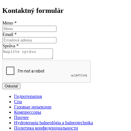
Kontaktný formulár
Meno
*
Email
*
Správa
*
Odoslať
Гидротерапия
Спа
Газовые инъекции
Компрессоры
Прочеe
Hydroterapia balneológia a balneotechnika
Политика конфиденциальности