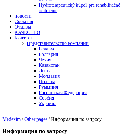
Hydroterapeutický kúpeľ pre rehabilitačné
oddelenie
новости
События
Отзывы
КАЧЕСТВО
Kонтакт
Представительство компании
Беларусь
Болгария
Чехия
Казахстан
Литва
Молдавия
Польша
Румыния
Рoccийcкaя Фeдeрaция
Сербия
Украина
Medexim
/
Other pages
/ Информация по запросу
Информация по запросу