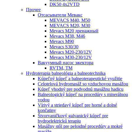
DK50 4x2VTD
Прочеe
Oтсасыватели Мевакс
MEVACS M40, M50
MEVACS M20, M30
Mevacs M20 дренажный
Mevacs M38, M46
Mevacs M90
Mevacs S30/30
Mevacs M20-230/12V
Mevacs M30-230/12V
Вакуумный насос эжектора
RVTM, TM
Hydroterapia balneológia a balneotechnika
Kúpeľný kúpeľ a balneoterapeutické využitie
Celotelová hydromasáž so vzduchovou masážou
Kúpeľ vhodný pre podvodnú masážnu hadicu
Balneologický kúpeľ na procedúry s minerálnou
vodou
Vírivý a striedavý kúpeľ pre horné a dolné
končatiny
Štvorvaničkový galvanický kúpeľ pre
hydroelektrickú terapiu
Masážny stôl pre peloidné procedúry a mokré
masáže