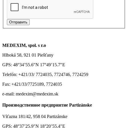
MEDEXIM, spol. s r.o
Hlboká 58, 921 01 Piešťany
GPS: 48°34’55.6″N 17°49’15.7″E
Telefón: +421/33/ 7724035, 7724746, 7724259
Fax: +421/33/7725189, 7724035
e-mail: medexim@medexim.sk
Производственное предприятие Partizánske
Víťazna 181/42, 958 04 Partizánske
GPS: 48°37’25.9″N 18°20’55.4″E