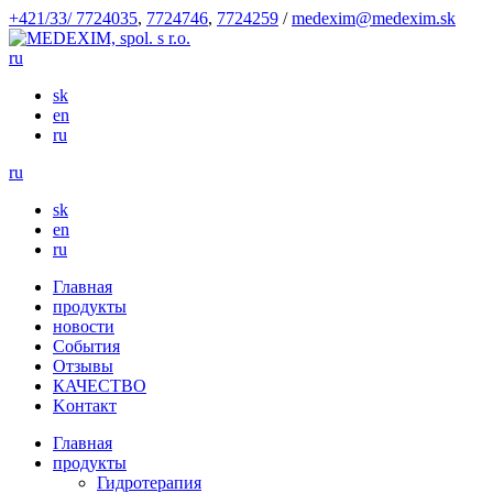
+421/33/ 7724035
,
7724746
,
7724259
/
medexim@medexim.sk
ru
sk
en
ru
ru
sk
en
ru
Глaвнaя
продукты
новости
События
Отзывы
КАЧЕСТВО
Kонтакт
Глaвнaя
продукты
Гидротерапия