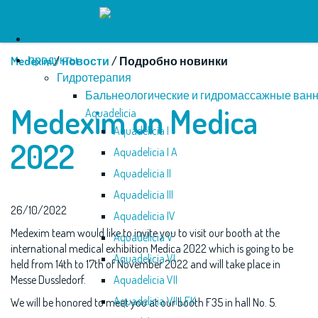
Глaвнaя
продукты
Medexim
/
новости
/ Подробно новинки
Гидротерапия
Бальнеологические и гидромассажные ван
Medexim on Medica
Aquadelicia
Aquadelicia I
2022
Aquadelicia I A
Aquadelicia II
Aquadelicia III
26/10/2022
Aquadelicia IV
Medexim team would like to invite you to visit our booth at the
Aquadelicia V
international medical exhibition Medica 2022 which is going to be
Aquadelicia VI
held from 14th to 17th of November 2022 and will take place in
Messe Dussledorf.
Aquadelicia VII
Aquadelicia VII LFK
We will be honored to meet you at our booth F35 in hall No. 5.