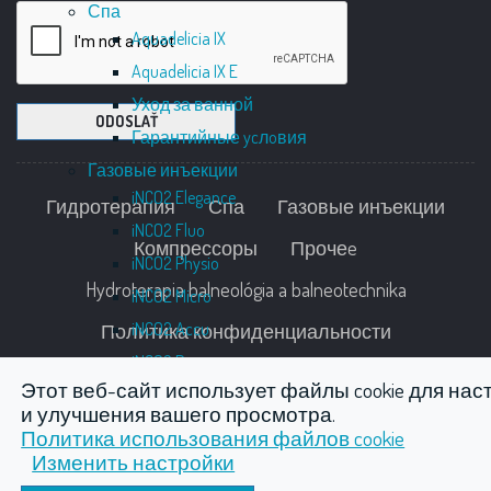
Спа
Aquadelicia IX
Aquadelicia IX E
Уход за ванной
ODOSLAŤ
Гарантийные ycлoвия
Газовые инъекции
iNCO2 Elegance
Гидротерапия
Спа
Газовые инъекции
iNCO2 Fluo
Компрессоры
Прочеe
iNCO2 Physio
Hydroterapia balneológia a balneotechnika
iNCO2 Micro
iNCO2 Accu
Политика конфиденциальности
iNCO2 Derma
Этот веб-сайт использует файлы cookie для нас
Гарантийные ycлoвия
и улучшения вашего просмотра.
Компрессоры
Политика использования файлов cookie
Стоматологические компрессоры
Изменить настройки
Copyright © 2026 MEDEXIM, spol. s r.o.
DK 50