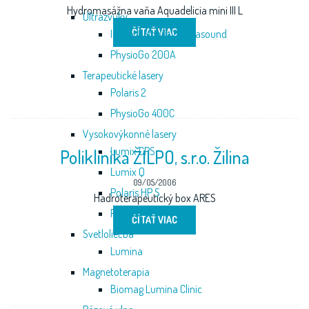
Hydromasážna vaňa Aquadelicia mini III L
Ultrazvuky
ČÍTAŤ VIAC
Intelect Mobile 2 Ultrasound
PhysioGo 200A
Terapeutické lasery
Polaris 2
PhysioGo 400C
Vysokovýkonné lasery
Lumix CPS
Poliklinika ŽILPO, s.r.o. Žilina
Lumix Q
09/05/2006
Polaris HP S
Hadroterapeutický box ARES
Polaris HP M
ČÍTAŤ VIAC
Svetloliečba
Lumina
Magnetoterapia
Biomag Lumina Clinic