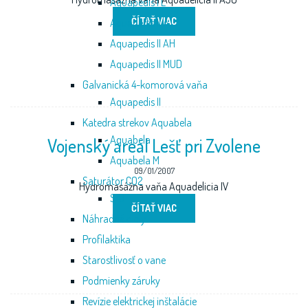
Aquapedis I L
ČÍTAŤ VIAC
Aquapedis II A
Aquapedis II AH
Aquapedis II MUD
Galvanická 4-komorová vaňa
Aquapedis II
Katedra strekov Aquabela
Aquabela
Vojenský areál Lešť pri Zvolene
Aquabela M
09/01/2007
Saturátor CO2
Hydromasážna vaňa Aquadelicia IV
SAT
ČÍTAŤ VIAC
Náhradné diely
Profilaktika
Starostlivosť o vane
Podmienky záruky
Revízie elektrickej inštalácie