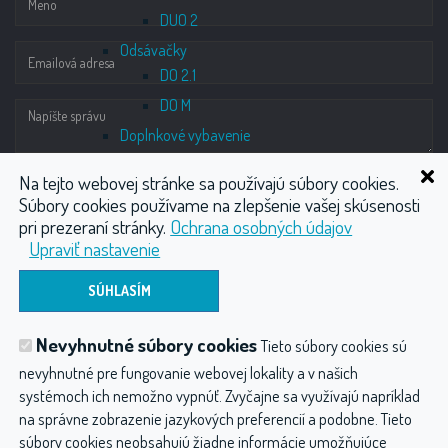
DUO 2
Odsávačky
DO 2.1
DO M
Doplnkové vybavenie
Monzun
Na tejto webovej stránke sa používajú súbory cookies.
Medicinálne kompresory
Súbory cookies používame na zlepšenie vašej skúsenosti
DK50 DS – SMART
pri prezeraní stránky.
Ochrana osobných údajov
DK 50 DE
Upraviť nastavenie
DK50 D, DK50 DM
ODOSLAŤ
DK50 4x2VTD
Ostatné produkty
Nevyhnutné súbory cookies
Tieto súbory cookies sú
Vodoliečba
Wellness
Plynové injekcie CO2
Chirurgické odsávačky
nevyhnutné pre fungovanie webovej lokality a v našich
MEVACS M40, M50
Fyzioterapia
Kompresory
Ostatné produkty
systémoch ich nemožno vypnúť. Zvyčajne sa využívajú napríklad
MEVACS M20, M30
na správne zobrazenie jazykových preferencií a podobne. Tieto
Hydroterapia balneológia a balneotechnika
súbory cookies neobsahujú žiadne informácie umožňujúce
Mevacs M20 Drainage