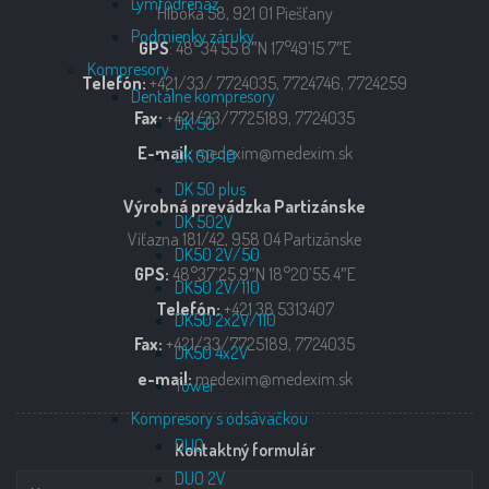
Lymfodrenáž
Hlboká 58, 921 01 Piešťany
Podmienky záruky
GPS
: 48°34’55.6″N 17°49’15.7″E
Kompresory
Telefón:
+421/33/ 7724035, 7724746, 7724259
Dentálne kompresory
Fax:
+421/33/7725189, 7724035
DK 50
E-mail:
medexim@medexim.sk
DK 50-10
DK 50 plus
Výrobná prevádzka Partizánske
DK 502V
Víťazna 181/42, 958 04 Partizánske
DK50 2V/50
GPS:
48°37’25.9″N 18°20’55.4″E
DK50 2V/110
Telefón:
+421 38 5313407
DK50 2x2V/110
Fax:
+421/33/7725189, 7724035
DK50 4x2V
e-mail:
medexim@medexim.sk
Tower
Kompresory s odsávačkou
DUO
Kontaktný formulár
DUO 2V