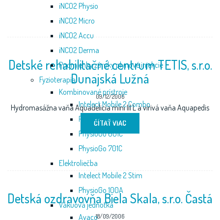
iNCO2 Physio
iNCO2 Micro
iNCO2 Accu
iNCO2 Derma
Detské rehabilitačné centrum TETIS, s.r.o.
Podmienky záruky plynové injekcie
Dunajská Lužná
Fyzioterapia
Kombinované prístroje
09/12/2006
Intelect Mobile 2 Combo
Hydromasážna vaňa Aquadelicia mini III L a vírivá vaňa Aquapedis
PhysioGo 300A
ČÍTAŤ VIAC
PhysioGo 601C
PhysioGo 701C
Elektroliečba
Intelect Mobile 2 Stim
PhysioGo 100A
Detská ozdravovňa Biela Skala, s.r.o. Častá
Vákuová jednotka
Avaco
18/09/2006