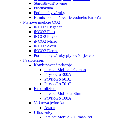
Starostlivosť o vane
Profilaktika
Podmienky záruky
Kamix - odstraňovanie vodného kameňa
Plynové injekcie CO2
iNCO2 Elegance
iNCO2 Fluo
iNCO2 Physio
iNCO2 Micro
iNCO2 Accu
iNCO2 Derma
Podmienky záruky plynové injekcie
Fyzioterapia
Kombinované prístroje
Intelect Mobile 2 Combo
PhysioGo 300A
PhysioGo 601C
PhysioGo 701C
Elektroliečba
Intelect Mobile 2 Stim
PhysioGo 100A
Vákuová jednotka
Avaco
Ultrazvuky
Intelect Mobile 2 Ultrasound