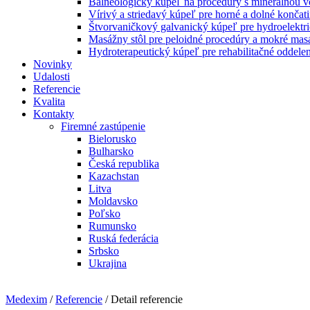
Balneologický kúpeľ na procedúry s minerálnou 
Vírivý a striedavý kúpeľ pre horné a dolné končat
Štvorvaničkový galvanický kúpeľ pre hydroelektri
Masážny stôl pre peloidné procedúry a mokré mas
Hydroterapeutický kúpeľ pre rehabilitačné oddelen
Novinky
Udalosti
Referencie
Kvalita
Kontakty
Firemné zastúpenie
Bielorusko
Bulharsko
Česká republika
Kazachstan
Litva
Moldavsko
Poľsko
Rumunsko
Ruská federácia
Srbsko
Ukrajina
Medexim
/
Referencie
/ Detail referencie