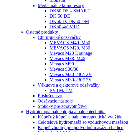
Monzun
Medicinálne kompresory
DK50 DS – SMART
DK 50 DE
DK50 D, DK50 DM
DK50 4x2VTD
Ostatné produkty
Chirurgické odsávačky
MEVACS M40, M50
MEVACS M20, M30
Mevacs M20 Drainage
Mevacs M38, M46
Mevacs M90
Mevacs S30/30
Mevacs M20-230/12V
Mevacs M30-230/12V
Vákuové a ejektorové odsávačky
RVTM, TM
Príslušenstvo
Odsávacie nástroje
Stoličky pre zdravotníctvo
Hydroterapia balneológia a balneotechnika
Kúpeľný kúpeľ a balneoterapeutické využitie
Celotelová hydromasáž so vzduchovou masážou
Kúpeľ vhodný pre podvodnú masážnu hadicu