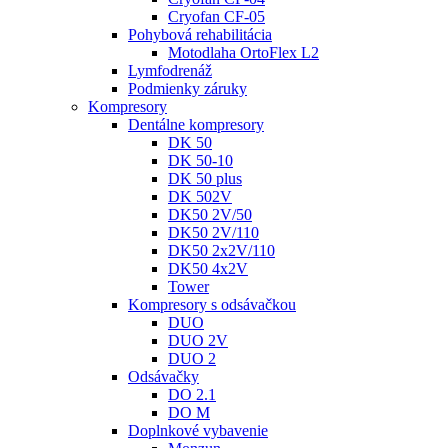
Cryofan CF-05
Pohybová rehabilitácia
Motodlaha OrtoFlex L2
Lymfodrenáž
Podmienky záruky
Kompresory
Dentálne kompresory
DK 50
DK 50-10
DK 50 plus
DK 502V
DK50 2V/50
DK50 2V/110
DK50 2x2V/110
DK50 4x2V
Tower
Kompresory s odsávačkou
DUO
DUO 2V
DUO 2
Odsávačky
DO 2.1
DO M
Doplnkové vybavenie