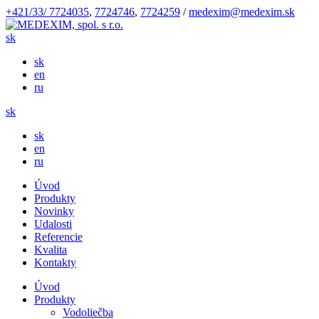
+421/33/ 7724035
,
7724746
,
7724259
/
medexim@medexim.sk
sk
sk
en
ru
sk
sk
en
ru
Úvod
Produkty
Novinky
Udalosti
Referencie
Kvalita
Kontakty
Úvod
Produkty
Vodoliečba