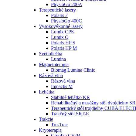
PhysioGo 200A
Terapeutické lasery
Polaris 2
PhysioGo 400C
Vysokovýkonné lasery
Lumix CPS
Lumix Q
Polaris HP S
Polaris HP M
Svetloliečba
Lumina
Magnetoterapia
Biomag Lumina Clinic
Rázová vlna
Rázová vlna
Impactis M
Lehátka
Stabilné lehátko KR
Rehabilitačný a masážny stôl dvojdielny 
Terapeutický stôl trojdielny CUBA ELEC
Trakčný stôl SRT-E
Trakcie
Tru-Trac
Kryoterapia
Cryofan CF-04