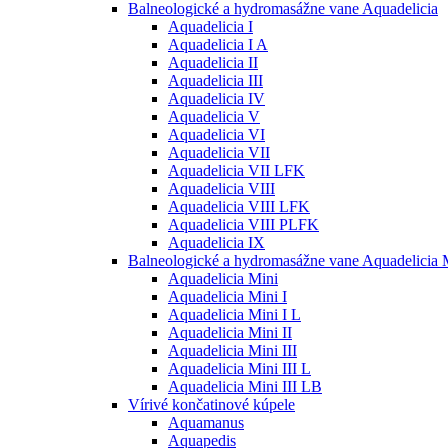
Balneologické a hydromasážne vane Aquadelicia
Aquadelicia I
Aquadelicia I A
Aquadelicia II
Aquadelicia III
Aquadelicia IV
Aquadelicia V
Aquadelicia VI
Aquadelicia VII
Aquadelicia VII LFK
Aquadelicia VIII
Aquadelicia VIII LFK
Aquadelicia VIII PLFK
Aquadelicia IX
Balneologické a hydromasážne vane Aquadelicia 
Aquadelicia Mini
Aquadelicia Mini I
Aquadelicia Mini I L
Aquadelicia Mini II
Aquadelicia Mini III
Aquadelicia Mini III L
Aquadelicia Mini III LB
Vírivé končatinové kúpele
Aquamanus
Aquapedis