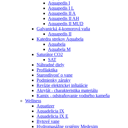
Aquapedis I
Aquapedis I L
Aquapedis II A
Aquapedis II AH
Aquapedis II MUD
Galvanická 4-komorová vaňa
Aquapedis II
Katedra strekov Aquabela
Aquabela
Aquabela M
Saturátor CO2
SAT
Náhradné diely
Profilaktika
Starostlivosť o vane
Podmienky záruky
Revízie elektrickej inštalácie
Akrylát - charakteristika materiálu
Kamix - odstraňovanie vodného kameňa
Wellness
Aquatizer
Aquadelicia IX
Aquadelicia IX E
Bytové vane
Hydromasážne systémy Medexim