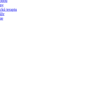
vodou
iny
ckú terapiu
áže
ie