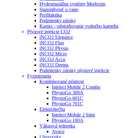
Hydromasážne systémy Medexim
Starostlivosť o vane
Profilaktika
Podmienky záruky
Kamix - odstraňovanie vodného kameňa
Plynové injekcie CO2
iNCO2 Elegance
iNCO2 Fluo
iNCO2 Physio
iNCO2 Micro
iNCO2 Accu
iNCO2 Derma
Podmienky záruky plynové injekcie
Fyzioterapia
Kombinované prístroje
Intelect Mobile 2 Combo
PhysioGo 300A
PhysioGo 601C
PhysioGo 701C
Elektroliečba
Intelect Mobile 2 Stim
PhysioGo 100A
Vákuová jednotka
Avaco
Ultrazvuky