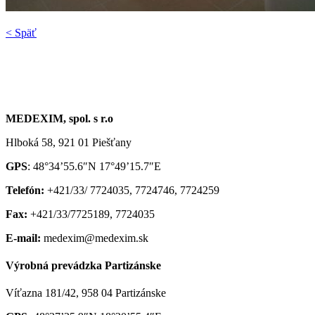
< Späť
MEDEXIM, spol. s r.o
Hlboká 58, 921 01 Piešťany
GPS
: 48°34’55.6″N 17°49’15.7″E
Telefón:
+421/33/ 7724035, 7724746, 7724259
Fax:
+421/33/7725189, 7724035
E-mail:
medexim@medexim.sk
Výrobná prevádzka Partizánske
Víťazna 181/42, 958 04 Partizánske