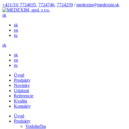
+421/33/ 7724035
,
7724746
,
7724259
/
medexim@medexim.sk
sk
sk
en
ru
sk
sk
en
ru
Úvod
Produkty
Novinky
Udalosti
Referencie
Kvalita
Kontakty
Úvod
Produkty
Vodoliečba