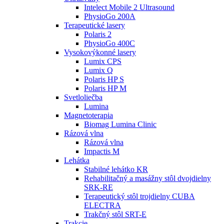
Intelect Mobile 2 Ultrasound
PhysioGo 200A
Terapeutické lasery
Polaris 2
PhysioGo 400C
Vysokovýkonné lasery
Lumix CPS
Lumix Q
Polaris HP S
Polaris HP M
Svetloliečba
Lumina
Magnetoterapia
Biomag Lumina Clinic
Rázová vlna
Rázová vlna
Impactis M
Lehátka
Stabilné lehátko KR
Rehabilitačný a masážny stôl dvojdielny
SRK-RE
Terapeutický stôl trojdielny CUBA
ELECTRA
Trakčný stôl SRT-E
Trakcie