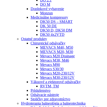
DO 2.1
DO M
Doplnkové vybavenie
Monzun
Medicinálne kompresory
DK50 DS – SMART
DK 50 DE
DK50 D, DK50 DM
DK50 4x2VTD
Ostatné produkty
Chirurgické odsávačky
MEVACS M40, M50
MEVACS M20, M30
Mevacs M20 Drainage
Mevacs M38, M46
Mevacs M90
Mevacs S30/30
Mevacs M20-230/12V
Mevacs M30-230/12V
Vákuové a ejektorové odsávačky
RVTM, TM
Príslušenstvo
Odsávacie nástroje
Stoličky pre zdravotníctvo
Hydroterapia balneológia a balneotechnika