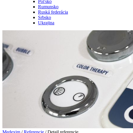
Poľsko
Rumunsko
Ruská federácia
Srbsko
Ukrajina
Medexim
/
Referencie
/ Detail referencie