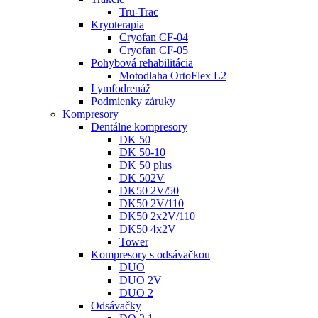
Tru-Trac
Kryoterapia
Cryofan CF-04
Cryofan CF-05
Pohybová rehabilitácia
Motodlaha OrtoFlex L2
Lymfodrenáž
Podmienky záruky
Kompresory
Dentálne kompresory
DK 50
DK 50-10
DK 50 plus
DK 502V
DK50 2V/50
DK50 2V/110
DK50 2x2V/110
DK50 4x2V
Tower
Kompresory s odsávačkou
DUO
DUO 2V
DUO 2
Odsávačky