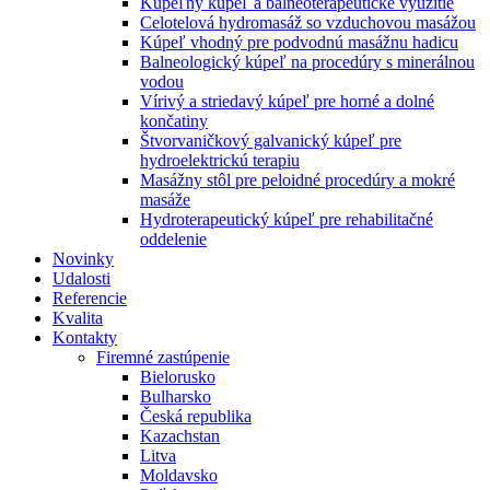
Kúpeľný kúpeľ a balneoterapeutické využitie
Celotelová hydromasáž so vzduchovou masážou
Kúpeľ vhodný pre podvodnú masážnu hadicu
Balneologický kúpeľ na procedúry s minerálnou
vodou
Vírivý a striedavý kúpeľ pre horné a dolné
končatiny
Štvorvaničkový galvanický kúpeľ pre
hydroelektrickú terapiu
Masážny stôl pre peloidné procedúry a mokré
masáže
Hydroterapeutický kúpeľ pre rehabilitačné
oddelenie
Novinky
Udalosti
Referencie
Kvalita
Kontakty
Firemné zastúpenie
Bielorusko
Bulharsko
Česká republika
Kazachstan
Litva
Moldavsko