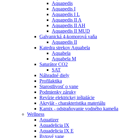
Aquapedis
Aquapedis I
Aquapedis I L
Aquapedis II A
Aquapedis II AH
Aquapedis II MUD
Galvanická 4-komorová vaňa
Aquapedis II
Katedra strekov Aquabela
Aquabela
Aquabela M
Saturátor CO2
SAT
Náhradné diely
Profilaktika
Starostlivosť o vane
Podmienky záruky
Revízie elektrickej inštalácie
Akrylát - charakteristika materiálu
Kamix - odstraňovanie vodného kameňa
Wellness
Aquatizer
Aquadelicia IX
Aquadelicia IX E
Bytové vane