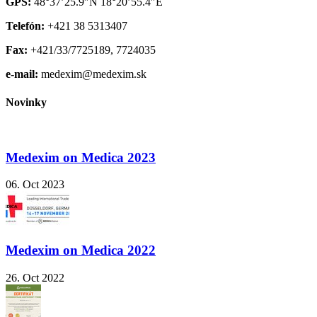
GPS:
48°37’25.9″N 18°20’55.4″E
Telefón:
+421 38 5313407
Fax:
+421/33/7725189, 7724035
e-mail:
medexim@medexim.sk
Novinky
Medexim on Medica 2023
06. Oct 2023
Medexim on Medica 2022
26. Oct 2022