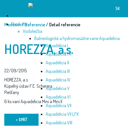
SK
Úvod
Produkty
Medexim
/
Referencie
/ Detail referencie
Vodoliečba
Balneologické a hydromasážne vane Aquadelicia
HOREZZA, a.s.
Aquadelicia I
Aquadelicia I A
Aquadelicia II
22/09/2015
Aquadelicia III
HOREZZA, a.s.
Aquadelicia IV
Kúpeľný ústav F.E. Scherera
Aquadelicia V
Piešťany
Aquadelicia VI
6 ks vaní Aquadelicia Mini a Mini II
Aquadelicia VII
Aquadelicia VII LFK
< SPÄŤ
Aquadelicia VIII