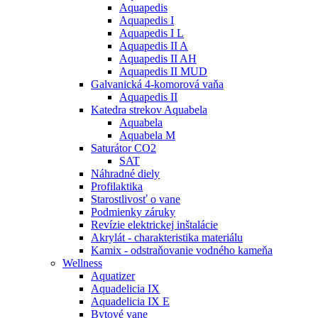
Aquapedis
Aquapedis I
Aquapedis I L
Aquapedis II A
Aquapedis II AH
Aquapedis II MUD
Galvanická 4-komorová vaňa
Aquapedis II
Katedra strekov Aquabela
Aquabela
Aquabela M
Saturátor CO2
SAT
Náhradné diely
Profilaktika
Starostlivosť o vane
Podmienky záruky
Revízie elektrickej inštalácie
Akrylát - charakteristika materiálu
Kamix - odstraňovanie vodného kameňa
Wellness
Aquatizer
Aquadelicia IX
Aquadelicia IX E
Bytové vane