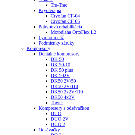
Tru-Trac
Kryoterapia
Cryofan CF-04
Cryofan CF-05
Pohybová rehabilitácia
Motodlaha OrtoFlex L2
Lymfodrenáž
Podmienky záruky
Kompresory
Dentálne kompresory
DK 50
DK 50-10
DK 50 plus
DK 502V
DK50 2V/50
DK50 2V/110
DK50 2x2V/110
DK50 4x2V
Tower
Kompresory s odsávačkou
DUO
DUO 2V
DUO 2
Odsávačky