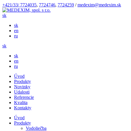
+421/33/ 7724035
,
7724746
,
7724259
/
medexim@medexim.sk
sk
sk
en
ru
sk
sk
en
ru
Úvod
Produkty
Novinky
Udalosti
Referencie
Kvalita
Kontakty
Úvod
Produkty
Vodoliečba