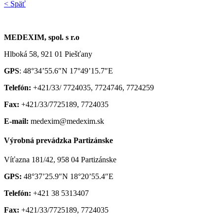
< Späť
MEDEXIM, spol. s r.o
Hlboká 58, 921 01 Piešťany
GPS
: 48°34’55.6″N 17°49’15.7″E
Telefón:
+421/33/ 7724035, 7724746, 7724259
Fax:
+421/33/7725189, 7724035
E-mail:
medexim@medexim.sk
Výrobná prevádzka Partizánske
Víťazna 181/42, 958 04 Partizánske
GPS:
48°37’25.9″N 18°20’55.4″E
Telefón:
+421 38 5313407
Fax:
+421/33/7725189, 7724035