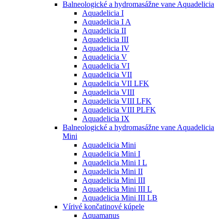
Balneologické a hydromasážne vane Aquadelicia
Aquadelicia I
Aquadelicia I A
Aquadelicia II
Aquadelicia III
Aquadelicia IV
Aquadelicia V
Aquadelicia VI
Aquadelicia VII
Aquadelicia VII LFK
Aquadelicia VIII
Aquadelicia VIII LFK
Aquadelicia VIII PLFK
Aquadelicia IX
Balneologické a hydromasážne vane Aquadelicia
Mini
Aquadelicia Mini
Aquadelicia Mini I
Aquadelicia Mini I L
Aquadelicia Mini II
Aquadelicia Mini III
Aquadelicia Mini III L
Aquadelicia Mini III LB
Vírivé končatinové kúpele
Aquamanus