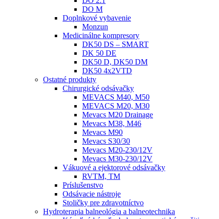
DO 2.1
DO M
Doplnkové vybavenie
Monzun
Medicinálne kompresory
DK50 DS – SMART
DK 50 DE
DK50 D, DK50 DM
DK50 4x2VTD
Ostatné produkty
Chirurgické odsávačky
MEVACS M40, M50
MEVACS M20, M30
Mevacs M20 Drainage
Mevacs M38, M46
Mevacs M90
Mevacs S30/30
Mevacs M20-230/12V
Mevacs M30-230/12V
Vákuové a ejektorové odsávačky
RVTM, TM
Príslušenstvo
Odsávacie nástroje
Stoličky pre zdravotníctvo
Hydroterapia balneológia a balneotechnika