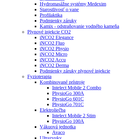
Hydromasážne systémy Medexim
Starostlivosť o vane
Profilaktika
Podmienky záruky
Kamix - odstraňovanie vodného kameňa
Plynové injekcie CO2
iNCO2 Elegance
iNCO2 Fluo
iNCO2 Physio
iNCO2 Micro
iNCO2 Accu
iNCO2 Derma
Podmienky záruky plynové injekcie
Fyzioterapia
Kombinované prístroje
Intelect Mobile 2 Combo
PhysioGo 300A
PhysioGo 601C
PhysioGo 701C
Elektroliečba
Intelect Mobile 2 Stim
PhysioGo 100A
Vákuová jednotka
Avaco
Ultrazvuky