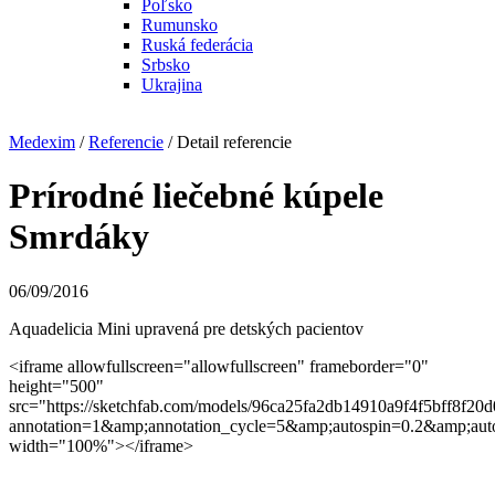
Poľsko
Rumunsko
Ruská federácia
Srbsko
Ukrajina
Medexim
/
Referencie
/ Detail referencie
Prírodné liečebné kúpele
Smrdáky
06/09/2016
Aquadelicia Mini upravená pre detských pacientov
<iframe allowfullscreen="allowfullscreen" frameborder="0"
height="500"
src="https://sketchfab.com/models/96ca25fa2db14910a9f4f5bff8f20
annotation=1&amp;annotation_cycle=5&amp;autospin=0.2&amp;auto
width="100%"></iframe>