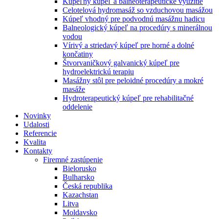
Kúpeľný kúpeľ a balneoterapeutické využitie
Celotelová hydromasáž so vzduchovou masážou
Kúpeľ vhodný pre podvodnú masážnu hadicu
Balneologický kúpeľ na procedúry s minerálnou
vodou
Vírivý a striedavý kúpeľ pre horné a dolné
končatiny
Štvorvaničkový galvanický kúpeľ pre
hydroelektrickú terapiu
Masážny stôl pre peloidné procedúry a mokré
masáže
Hydroterapeutický kúpeľ pre rehabilitačné
oddelenie
Novinky
Udalosti
Referencie
Kvalita
Kontakty
Firemné zastúpenie
Bielorusko
Bulharsko
Česká republika
Kazachstan
Litva
Moldavsko