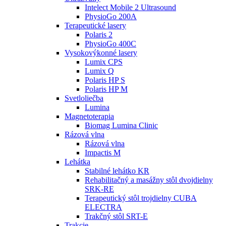
Intelect Mobile 2 Ultrasound
PhysioGo 200A
Terapeutické lasery
Polaris 2
PhysioGo 400C
Vysokovýkonné lasery
Lumix CPS
Lumix Q
Polaris HP S
Polaris HP M
Svetloliečba
Lumina
Magnetoterapia
Biomag Lumina Clinic
Rázová vlna
Rázová vlna
Impactis M
Lehátka
Stabilné lehátko KR
Rehabilitačný a masážny stôl dvojdielny
SRK-RE
Terapeutický stôl trojdielny CUBA
ELECTRA
Trakčný stôl SRT-E
Trakcie