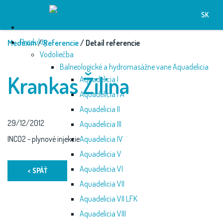
SK
Úvod
Produkty
Medexim
/
Referencie
/ Detail referencie
Vodoliečba
Balneologické a hydromasážne vane Aquadelicia
Krankas Žilina
Aquadelicia I
Aquadelicia I A
Aquadelicia II
29/12/2012
Aquadelicia III
INCO2 - plynové injekcie
Aquadelicia IV
Aquadelicia V
Aquadelicia VI
< SPÄŤ
Aquadelicia VII
Aquadelicia VII LFK
Aquadelicia VIII