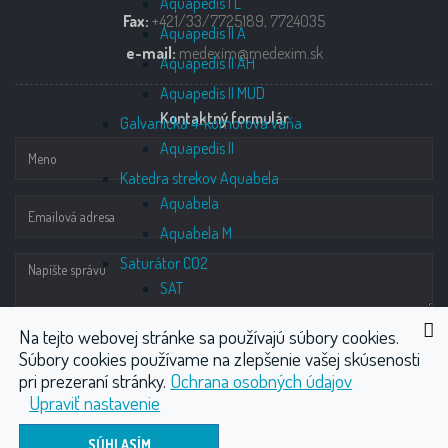
Aquapedis I L
Fax:
+421/33/7725189, 7724035
Aquapedis II A
e-mail:
medexim@medexim.sk
Aquapedis II AH
Aquapedis II MUD
Kontaktný formulár
Galvanická 4-komorová vaňa
Aquapedis II
Katedra strekov Aquabela
Aquabela
Aquabela M
Saturátor CO2
SAT
Náhradné diely
Na tejto webovej stránke sa používajú súbory cookies.
Profilaktika
Súbory cookies používame na zlepšenie vašej skúsenosti
pri prezeraní stránky.
Ochrana osobných údajov
Starostlivosť o vane
Upraviť nastavenie
Podmienky záruky
ODOSLAŤ
Revízie elektrickej inštalácie