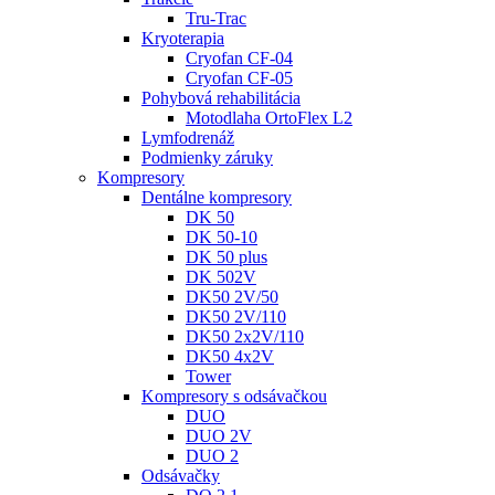
Tru-Trac
Kryoterapia
Cryofan CF-04
Cryofan CF-05
Pohybová rehabilitácia
Motodlaha OrtoFlex L2
Lymfodrenáž
Podmienky záruky
Kompresory
Dentálne kompresory
DK 50
DK 50-10
DK 50 plus
DK 502V
DK50 2V/50
DK50 2V/110
DK50 2x2V/110
DK50 4x2V
Tower
Kompresory s odsávačkou
DUO
DUO 2V
DUO 2
Odsávačky