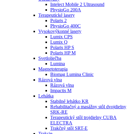
Intelect Mobile 2 Ultrasound
PhysioGo 200A
Terapeutické lasery
Polaris 2
PhysioGo 400C
Vysokovýkonné lasery
Lumix CPS
Lumix Q
Polaris HP S
Polaris HP M
Svetloliečba
Lumina
Magnetoterapia
Biomag Lumina Clinic
Rázová vlna
Rázová vlna
Impactis M
Lehátka
Stabilné lehátko KR
Rehabilitačný a masážny stôl dvojdielny
SRK-RE
Terapeutický stôl trojdielny CUBA
ELECTRA
Trakčný stôl SRT-E
Trakcie