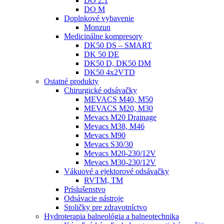
DO 2.1
DO M
Doplnkové vybavenie
Monzun
Medicinálne kompresory
DK50 DS – SMART
DK 50 DE
DK50 D, DK50 DM
DK50 4x2VTD
Ostatné produkty
Chirurgické odsávačky
MEVACS M40, M50
MEVACS M20, M30
Mevacs M20 Drainage
Mevacs M38, M46
Mevacs M90
Mevacs S30/30
Mevacs M20-230/12V
Mevacs M30-230/12V
Vákuové a ejektorové odsávačky
RVTM, TM
Príslušenstvo
Odsávacie nástroje
Stoličky pre zdravotníctvo
Hydroterapia balneológia a balneotechnika