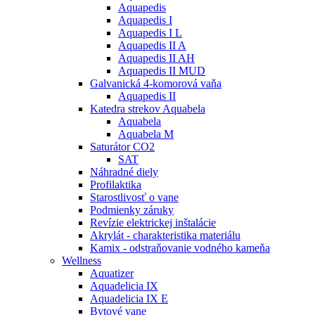
Aquapedis
Aquapedis I
Aquapedis I L
Aquapedis II A
Aquapedis II AH
Aquapedis II MUD
Galvanická 4-komorová vaňa
Aquapedis II
Katedra strekov Aquabela
Aquabela
Aquabela M
Saturátor CO2
SAT
Náhradné diely
Profilaktika
Starostlivosť o vane
Podmienky záruky
Revízie elektrickej inštalácie
Akrylát - charakteristika materiálu
Kamix - odstraňovanie vodného kameňa
Wellness
Aquatizer
Aquadelicia IX
Aquadelicia IX E
Bytové vane