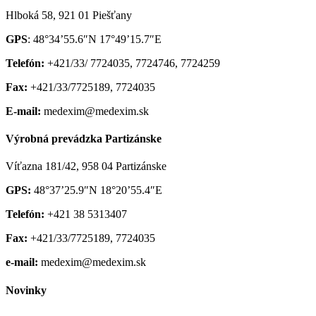
Hlboká 58, 921 01 Piešťany
GPS
: 48°34’55.6″N 17°49’15.7″E
Telefón:
+421/33/ 7724035, 7724746, 7724259
Fax:
+421/33/7725189, 7724035
E-mail:
medexim@medexim.sk
Výrobná prevádzka Partizánske
Víťazna 181/42, 958 04 Partizánske
GPS:
48°37’25.9″N 18°20’55.4″E
Telefón:
+421 38 5313407
Fax:
+421/33/7725189, 7724035
e-mail:
medexim@medexim.sk
Novinky