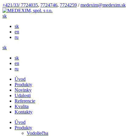
+421/33/ 7724035
,
7724746
,
7724259
/
medexim@medexim.sk
sk
sk
en
ru
sk
sk
en
ru
Úvod
Produkty
Novinky
Udalosti
Referencie
Kvalita
Kontakty
Úvod
Produkty
Vodoliečba