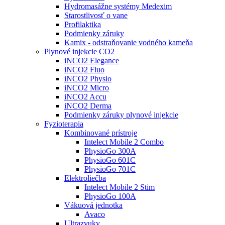
Hydromasážne systémy Medexim
Starostlivosť o vane
Profilaktika
Podmienky záruky
Kamix - odstraňovanie vodného kameňa
Plynové injekcie CO2
iNCO2 Elegance
iNCO2 Fluo
iNCO2 Physio
iNCO2 Micro
iNCO2 Accu
iNCO2 Derma
Podmienky záruky plynové injekcie
Fyzioterapia
Kombinované prístroje
Intelect Mobile 2 Combo
PhysioGo 300A
PhysioGo 601C
PhysioGo 701C
Elektroliečba
Intelect Mobile 2 Stim
PhysioGo 100A
Vákuová jednotka
Avaco
Ultrazvuky