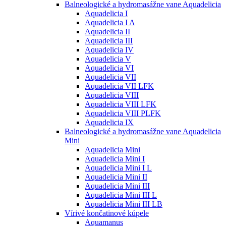
Balneologické a hydromasážne vane Aquadelicia
Aquadelicia I
Aquadelicia I A
Aquadelicia II
Aquadelicia III
Aquadelicia IV
Aquadelicia V
Aquadelicia VI
Aquadelicia VII
Aquadelicia VII LFK
Aquadelicia VIII
Aquadelicia VIII LFK
Aquadelicia VIII PLFK
Aquadelicia IX
Balneologické a hydromasážne vane Aquadelicia
Mini
Aquadelicia Mini
Aquadelicia Mini I
Aquadelicia Mini I L
Aquadelicia Mini II
Aquadelicia Mini III
Aquadelicia Mini III L
Aquadelicia Mini III LB
Vírivé končatinové kúpele
Aquamanus