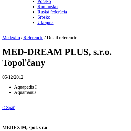
Poľsko
Rumunsko
Ruská federácia
Srbsko
Ukrajina
Medexim
/
Referencie
/ Detail referencie
MED-DREAM PLUS, s.r.o.
Topoľčany
05/12/2012
Aquapedis I
Aquamanus
< Späť
MEDEXIM, spol. s r.o