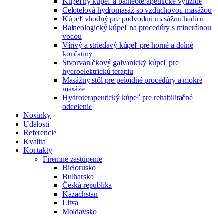
Kúpeľný kúpeľ a balneoterapeutické využitie
Celotelová hydromasáž so vzduchovou masážou
Kúpeľ vhodný pre podvodnú masážnu hadicu
Balneologický kúpeľ na procedúry s minerálnou
vodou
Vírivý a striedavý kúpeľ pre horné a dolné
končatiny
Štvorvaničkový galvanický kúpeľ pre
hydroelektrickú terapiu
Masážny stôl pre peloidné procedúry a mokré
masáže
Hydroterapeutický kúpeľ pre rehabilitačné
oddelenie
Novinky
Udalosti
Referencie
Kvalita
Kontakty
Firemné zastúpenie
Bielorusko
Bulharsko
Česká republika
Kazachstan
Litva
Moldavsko