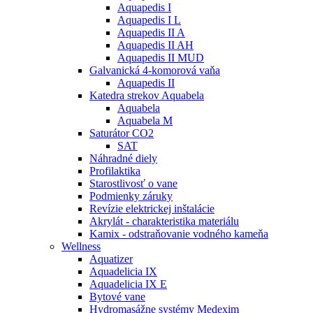
Aquapedis I
Aquapedis I L
Aquapedis II A
Aquapedis II AH
Aquapedis II MUD
Galvanická 4-komorová vaňa
Aquapedis II
Katedra strekov Aquabela
Aquabela
Aquabela M
Saturátor CO2
SAT
Náhradné diely
Profilaktika
Starostlivosť o vane
Podmienky záruky
Revízie elektrickej inštalácie
Akrylát - charakteristika materiálu
Kamix - odstraňovanie vodného kameňa
Wellness
Aquatizer
Aquadelicia IX
Aquadelicia IX E
Bytové vane
Hydromasážne systémy Medexim