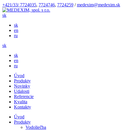
+421/33/ 7724035
,
7724746
,
7724259
/
medexim@medexim.sk
sk
sk
en
ru
sk
sk
en
ru
Úvod
Produkty
Novinky
Udalosti
Referencie
Kvalita
Kontakty
Úvod
Produkty
Vodoliečba