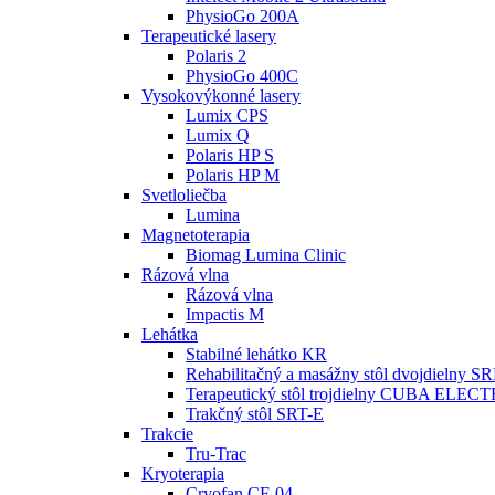
PhysioGo 200A
Terapeutické lasery
Polaris 2
PhysioGo 400C
Vysokovýkonné lasery
Lumix CPS
Lumix Q
Polaris HP S
Polaris HP M
Svetloliečba
Lumina
Magnetoterapia
Biomag Lumina Clinic
Rázová vlna
Rázová vlna
Impactis M
Lehátka
Stabilné lehátko KR
Rehabilitačný a masážny stôl dvojdielny 
Terapeutický stôl trojdielny CUBA ELEC
Trakčný stôl SRT-E
Trakcie
Tru-Trac
Kryoterapia
Cryofan CF-04