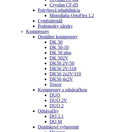
Cryofan CF-05
Pohybová rehabilitácia
Motodlaha OrtoFlex L2
Lymfodrenáž
Podmienky záruky
Kompresory
Dentálne kompresory
DK 50
DK 50-10
DK 50 plus
DK 502V
DK50 2V/50
DK50 2V/110
DK50 2x2V/110
DK50 4x2V
Tower
Kompresory s odsávačkou
DUO
DUO 2V
DUO 2
Odsávačky
DO 2.1
DO M
Doplnkové vybavenie