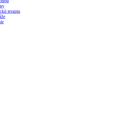
vodou
iny
ckú terapiu
áže
ie