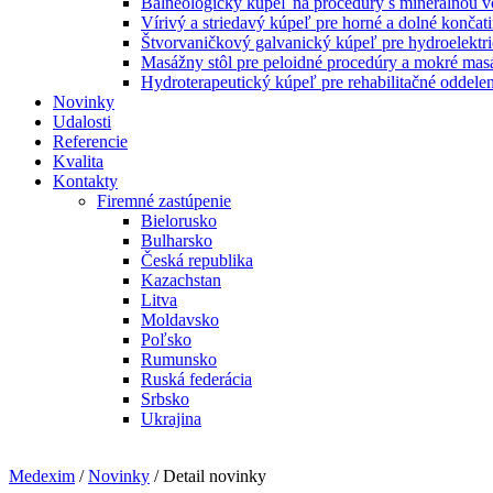
Balneologický kúpeľ na procedúry s minerálnou 
Vírivý a striedavý kúpeľ pre horné a dolné končat
Štvorvaničkový galvanický kúpeľ pre hydroelektri
Masážny stôl pre peloidné procedúry a mokré mas
Hydroterapeutický kúpeľ pre rehabilitačné oddelen
Novinky
Udalosti
Referencie
Kvalita
Kontakty
Firemné zastúpenie
Bielorusko
Bulharsko
Česká republika
Kazachstan
Litva
Moldavsko
Poľsko
Rumunsko
Ruská federácia
Srbsko
Ukrajina
Medexim
/
Novinky
/ Detail novinky