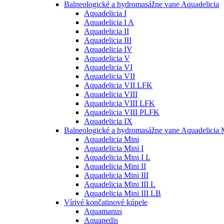
Balneologické a hydromasážne vane Aquadelicia
Aquadelicia I
Aquadelicia I A
Aquadelicia II
Aquadelicia III
Aquadelicia IV
Aquadelicia V
Aquadelicia VI
Aquadelicia VII
Aquadelicia VII LFK
Aquadelicia VIII
Aquadelicia VIII LFK
Aquadelicia VIII PLFK
Aquadelicia IX
Balneologické a hydromasážne vane Aquadelicia 
Aquadelicia Mini
Aquadelicia Mini I
Aquadelicia Mini I L
Aquadelicia Mini II
Aquadelicia Mini III
Aquadelicia Mini III L
Aquadelicia Mini III LB
Vírivé končatinové kúpele
Aquamanus
Aquapedis