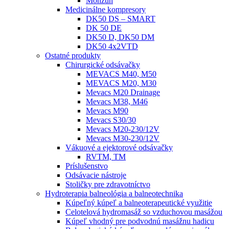
Monzun
Medicinálne kompresory
DK50 DS – SMART
DK 50 DE
DK50 D, DK50 DM
DK50 4x2VTD
Ostatné produkty
Chirurgické odsávačky
MEVACS M40, M50
MEVACS M20, M30
Mevacs M20 Drainage
Mevacs M38, M46
Mevacs M90
Mevacs S30/30
Mevacs M20-230/12V
Mevacs M30-230/12V
Vákuové a ejektorové odsávačky
RVTM, TM
Príslušenstvo
Odsávacie nástroje
Stoličky pre zdravotníctvo
Hydroterapia balneológia a balneotechnika
Kúpeľný kúpeľ a balneoterapeutické využitie
Celotelová hydromasáž so vzduchovou masážou
Kúpeľ vhodný pre podvodnú masážnu hadicu