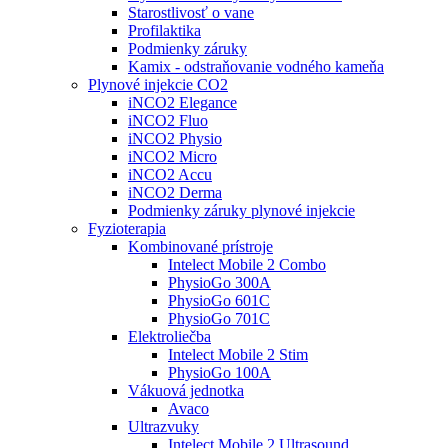
Starostlivosť o vane
Profilaktika
Podmienky záruky
Kamix - odstraňovanie vodného kameňa
Plynové injekcie CO2
iNCO2 Elegance
iNCO2 Fluo
iNCO2 Physio
iNCO2 Micro
iNCO2 Accu
iNCO2 Derma
Podmienky záruky plynové injekcie
Fyzioterapia
Kombinované prístroje
Intelect Mobile 2 Combo
PhysioGo 300A
PhysioGo 601C
PhysioGo 701C
Elektroliečba
Intelect Mobile 2 Stim
PhysioGo 100A
Vákuová jednotka
Avaco
Ultrazvuky
Intelect Mobile 2 Ultrasound