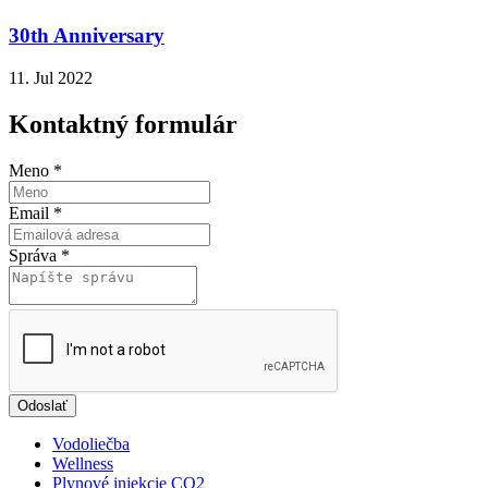
30th Anniversary
11. Jul 2022
Kontaktný formulár
Meno
*
Email
*
Správa
*
Odoslať
Vodoliečba
Wellness
Plynové injekcie CO2