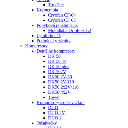
Tru-Trac
Kryoterapia
Cryofan CF-04
Cryofan CF-05
Pohybová rehabilitácia
Motodlaha OrtoFlex L2
Lymfodrenáž
Podmienky záruky
Kompresory
Dentálne kompresory
DK 50
DK 50-10
DK 50 plus
DK 502V
DK50 2V/50
DK50 2V/110
DK50 2x2V/110
DK50 4x2V
Tower
Kompresory s odsávačkou
DUO
DUO 2V
DUO 2
Odsávačky