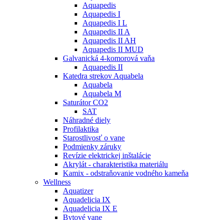
Aquapedis
Aquapedis I
Aquapedis I L
Aquapedis II A
Aquapedis II AH
Aquapedis II MUD
Galvanická 4-komorová vaňa
Aquapedis II
Katedra strekov Aquabela
Aquabela
Aquabela M
Saturátor CO2
SAT
Náhradné diely
Profilaktika
Starostlivosť o vane
Podmienky záruky
Revízie elektrickej inštalácie
Akrylát - charakteristika materiálu
Kamix - odstraňovanie vodného kameňa
Wellness
Aquatizer
Aquadelicia IX
Aquadelicia IX E
Bytové vane