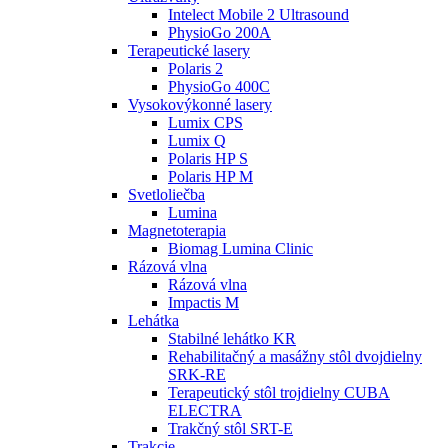
Intelect Mobile 2 Ultrasound
PhysioGo 200A
Terapeutické lasery
Polaris 2
PhysioGo 400C
Vysokovýkonné lasery
Lumix CPS
Lumix Q
Polaris HP S
Polaris HP M
Svetloliečba
Lumina
Magnetoterapia
Biomag Lumina Clinic
Rázová vlna
Rázová vlna
Impactis M
Lehátka
Stabilné lehátko KR
Rehabilitačný a masážny stôl dvojdielny
SRK-RE
Terapeutický stôl trojdielny CUBA
ELECTRA
Trakčný stôl SRT-E
Trakcie