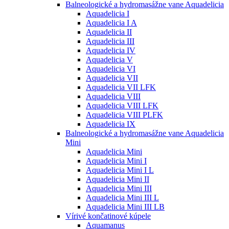
Balneologické a hydromasážne vane Aquadelicia
Aquadelicia I
Aquadelicia I A
Aquadelicia II
Aquadelicia III
Aquadelicia IV
Aquadelicia V
Aquadelicia VI
Aquadelicia VII
Aquadelicia VII LFK
Aquadelicia VIII
Aquadelicia VIII LFK
Aquadelicia VIII PLFK
Aquadelicia IX
Balneologické a hydromasážne vane Aquadelicia
Mini
Aquadelicia Mini
Aquadelicia Mini I
Aquadelicia Mini I L
Aquadelicia Mini II
Aquadelicia Mini III
Aquadelicia Mini III L
Aquadelicia Mini III LB
Vírivé končatinové kúpele
Aquamanus