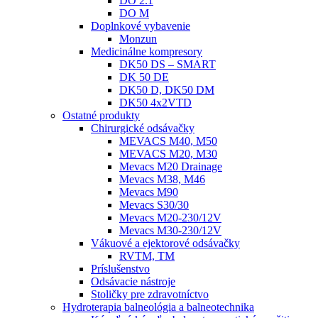
DO 2.1
DO M
Doplnkové vybavenie
Monzun
Medicinálne kompresory
DK50 DS – SMART
DK 50 DE
DK50 D, DK50 DM
DK50 4x2VTD
Ostatné produkty
Chirurgické odsávačky
MEVACS M40, M50
MEVACS M20, M30
Mevacs M20 Drainage
Mevacs M38, M46
Mevacs M90
Mevacs S30/30
Mevacs M20-230/12V
Mevacs M30-230/12V
Vákuové a ejektorové odsávačky
RVTM, TM
Príslušenstvo
Odsávacie nástroje
Stoličky pre zdravotníctvo
Hydroterapia balneológia a balneotechnika