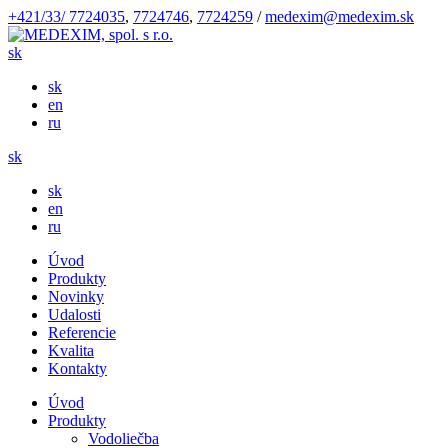
+421/33/ 7724035
,
7724746
,
7724259
/
medexim@medexim.sk
sk
sk
en
ru
sk
sk
en
ru
Úvod
Produkty
Novinky
Udalosti
Referencie
Kvalita
Kontakty
Úvod
Produkty
Vodoliečba