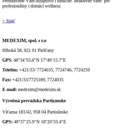
Predstavíme Vám dizajnovo i funkčne atraktívne vane pre
profesionálny i domáci wellness
< Späť
MEDEXIM, spol. s r.o
Hlboká 58, 921 01 Piešťany
GPS
: 48°34’55.6″N 17°49’15.7″E
Telefón:
+421/33/ 7724035, 7724746, 7724259
Fax:
+421/33/7725189, 7724035
E-mail:
medexim@medexim.sk
Výrobná prevádzka Partizánske
Víťazna 181/42, 958 04 Partizánske
GPS:
48°37’25.9″N 18°20’55.4″E