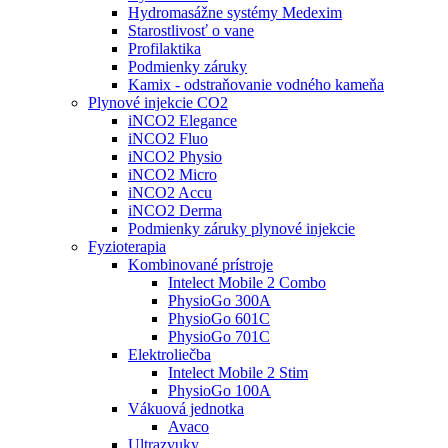
Hydromasážne systémy Medexim
Starostlivosť o vane
Profilaktika
Podmienky záruky
Kamix - odstraňovanie vodného kameňa
Plynové injekcie CO2
iNCO2 Elegance
iNCO2 Fluo
iNCO2 Physio
iNCO2 Micro
iNCO2 Accu
iNCO2 Derma
Podmienky záruky plynové injekcie
Fyzioterapia
Kombinované prístroje
Intelect Mobile 2 Combo
PhysioGo 300A
PhysioGo 601C
PhysioGo 701C
Elektroliečba
Intelect Mobile 2 Stim
PhysioGo 100A
Vákuová jednotka
Avaco
Ultrazvuky