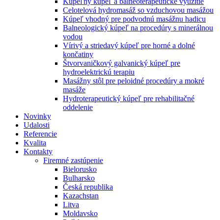
Kúpeľný kúpeľ a balneoterapeutické využitie
Celotelová hydromasáž so vzduchovou masážou
Kúpeľ vhodný pre podvodnú masážnu hadicu
Balneologický kúpeľ na procedúry s minerálnou
vodou
Vírivý a striedavý kúpeľ pre horné a dolné
končatiny
Štvorvaničkový galvanický kúpeľ pre
hydroelektrickú terapiu
Masážny stôl pre peloidné procedúry a mokré
masáže
Hydroterapeutický kúpeľ pre rehabilitačné
oddelenie
Novinky
Udalosti
Referencie
Kvalita
Kontakty
Firemné zastúpenie
Bielorusko
Bulharsko
Česká republika
Kazachstan
Litva
Moldavsko