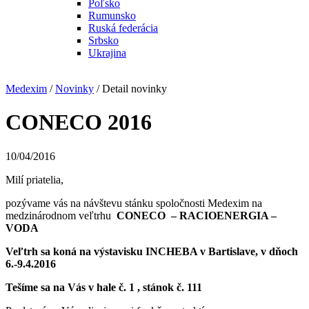
Poľsko
Rumunsko
Ruská federácia
Srbsko
Ukrajina
Medexim
/
Novinky
/ Detail novinky
CONECO 2016
10/04/2016
Milí priatelia,
pozývame vás na návštevu stánku spoločnosti Medexim na
medzinárodnom veľtrhu
CONECO – RACIOENERGIA –
VODA
Veľtrh sa koná na výstavisku INCHEBA v Bartislave, v dňoch
6.-9.4.2016
Tešíme sa na Vás v hale č. 1 , stánok č. 111